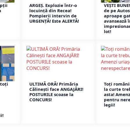
pții
ARGEȘ. Explozie într-o
VEȘTI BUNE!
n
locuință din Recea!
de pe Autos
Pompierii intervin de
aproape gat
URGENȚĂ! Este ALERTĂ!
avansează î
impresionan
lot!
toți
ULTIMĂ ORĂ! Primăria
Toți românii
Călinești face ANGAJĂRI!
la curte tre
POSTURILE scoase la
asta! Amenz
CONCURS!
pentru ner
legii!
i!