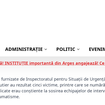
Pub
 Mașină răsturnată, 5 persoane GRAV rănite! Printr
e cuprinse între 14 și 22 de ani, au fost răniți luni 
produs în localitatea Helegiu, județul Bacău.
Incid
în care se aflau s-a răsturnat în afara părții caro
ă! INSTITUȚIE importantă din Argeș angajează! Ce 
furnizate de Inspectoratul pentru Situații de Urgență
ier au rezultat cinci victime, printre care se numără
cate erau conștiente la sosirea echipajelor de interv
aumatisme.