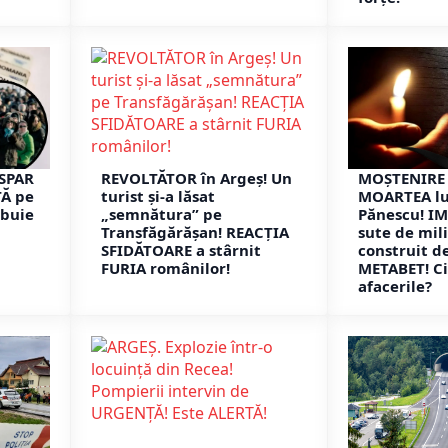
ISPAR
REVOLTĂTOR în Argeș! Un
MOȘTENIRE 
TĂ pe
turist și-a lăsat
MOARTEA lu
ebuie
„semnătura” pe
Pănescu! I
Transfăgărășan! REACȚIA
sute de mil
SFIDĂTOARE a stârnit
construit d
FURIA românilor!
METABET! Ci
afacerile?