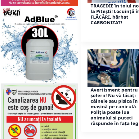
TRAGEDIE în toiul no
la Pitești! Locuință î
FLĂCĂRI, bărbat
CARBONIZAT!
Avertisment pentru 
șoferii! Nu vă lăsați
câinele sau pisica în
mașină pe caniculă.
Poliția poate lua
animalul și puteți
răspunde în fața legi