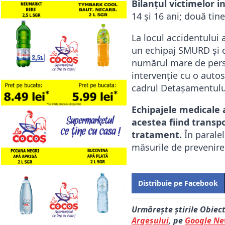
Bilanțul victimelor i
14 și 16 ani; două tine
La locul accidentului 
un echipaj SMURD și o
numărul mare de perso
intervenție cu o auto
cadrul Detașamentulu
Echipajele medicale a
acestea fiind transp
tratament.
În paralel
măsurile de prevenire 
Distribuie pe Facebook
Urmărește știrile Obiec
Argeșului
, pe
Google N