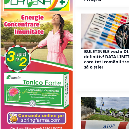
BULETINELE vechi D
definitiv! DATA LIMI
care toți românii tr
să o știe!