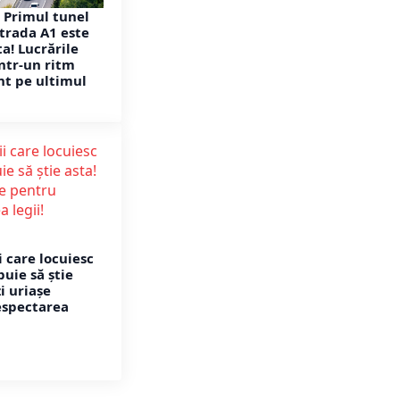
 Primul tunel
trada A1 este
a! Lucrările
ntr-un ritm
t pe ultimul
 care locuiesc
buie să știe
i uriașe
espectarea