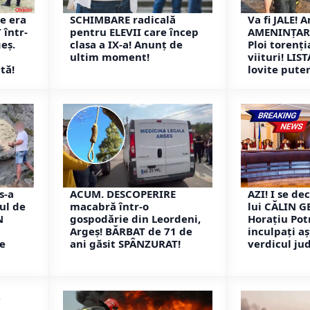
e era
SCHIMBARE radicală
Va fi JALE! 
 într-
pentru ELEVII care încep
AMENINȚARE
eș.
clasa a IX-a! Anunț de
Ploi torenți
ultim moment!
viituri! LI
tă!
lovite puter
s-a
ACUM. DESCOPERIRE
AZI! I se d
ul de
macabră într-o
lui CĂLIN 
N
gospodărie din Leordeni,
Horațiu Potr
Argeș! BĂRBAT de 71 de
inculpați a
de
ani găsit SPÂNZURAT!
verdicul jud