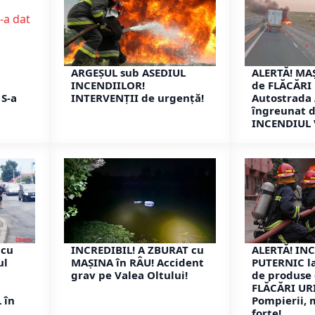
ARGEȘUL sub ASEDIUL
ALERTĂ! MA
INCENDIILOR!
de FLĂCĂRI
 S-a
INTERVENȚII de urgență!
Autostrada 
îngreunat 
INCENDIUL 
 cu
INCREDIBIL! A ZBURAT cu
ALERTĂ! IN
ul
MAȘINA în RÂU! Accident
PUTERNIC la
grav pe Valea Oltului!
de produse 
FLĂCĂRI UR
 în
Pompierii, 
forțe!