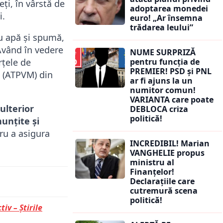
eți, în vârstă de
adoptarea monedei
i.
euro! „Ar însemna
trădarea leului”
cu apă și spumă,
Având în vedere
NUME SURPRIZĂ
rțele de
pentru funcția de
PREMIER! PSD și PNL
e (ATPVM) din
ar fi ajuns la un
numitor comun!
VARIANTA care poate
ulterior
DEBLOCA criza
politică!
unțite și
ru a asigura
INCREDIBIL! Marian
VANGHELIE propus
ministru al
Finanțelor!
Declarațiile care
cutremură scena
politică!
tiv – Știrile