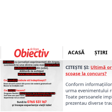
Autor: 
Mădălina Bara
Accident înfiorător!
află și copii!
Cinci tineri, cu vârst
accident rutier grav 
după ce autoturismul 
CITEȘTE ȘI:
Ultimă or
scoase la concurs?
Conform informațiilor 
urma evenimentului rut
Toate persoanele impli
prezentau diverse tr