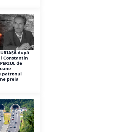
URIAȘĂ după
i Constantin
MPERIUL de
ioane
e patronul
ne preia