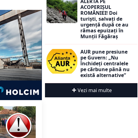
ALERTĂ PE
ACOPERIȘUL
ROMÂNIEI! Doi
turiști, salvați de
urgență după ce au
rămas epuizați în
Munții Făgăraș
AUR pune presiune
pe Guvern: „Nu
închideți centralele
pe cărbune până nu
există alternative”
Vezi mai multe