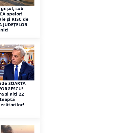
Argeșul, sub
A apelor!
ale și RISC de
STA JUDEȚELOR
nic!
ecide SOARTA
GEORGESCU!
a și alți 22
șteaptă
ecătorilor!