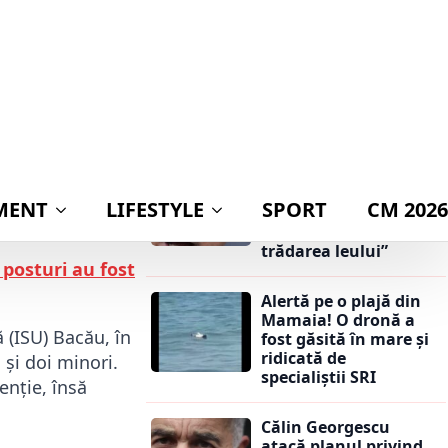
publicarea
declarației de avere a
licat
19 mai 2026
partenerei lui
Nicușor Dan:
„Mingea este acum
în terenul lui Ilie
e victime se
Bolojan”
seară într-un
Călin Georgescu
atacă planul privind
entul a avut loc
adoptarea monedei
sabile.
euro: „Ar însemna
trădarea leului”
posturi au fost
Alertă pe o plajă din
Mamaia! O dronă a
 (ISU) Bacău, în
fost găsită în mare și
ridicată de
 și doi minori.
specialiștii SRI
enție, însă
Călin Georgescu
atacă planul privind