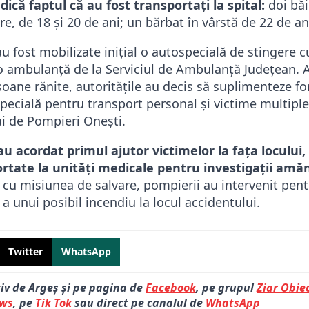
ndică faptul că au fost transportați la spital:
doi băi
re, de 18 și 20 de ani; un bărbat în vârstă de 22 de an
au fost mobilizate inițial o autospecială de stingere 
 ambulanță de la Serviciul de Ambulanță Județean. 
ane rănite, autoritățile au decis să suplimenteze fo
specială pentru transport personal și victime multipl
i de Pompieri Onești.
u acordat primul ajutor victimelor la fața locului, 
ortate la unități medicale pentru investigații amăn
 cu misiunea de salvare, pompierii au intervenit pent
a unui posibil incendiu la locul accidentului.
Twitter
WhatsApp
tiv de Argeș și pe pagina de
Facebook
, pe grupul
Ziar Obiec
ews
, pe
Tik Tok
sau direct pe canalul de
WhatsApp