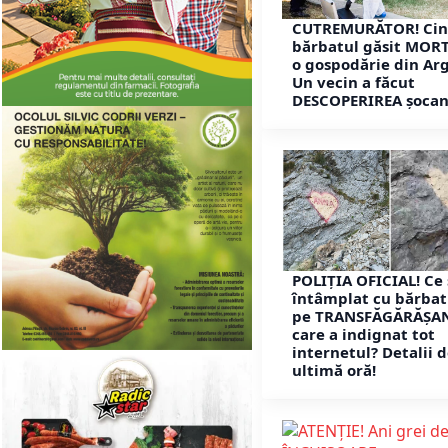
CUTREMURĂTOR! Cin
bărbatul găsit MORT
o gospodărie din Arg
Un vecin a făcut
DESCOPERIREA șocan
POLIȚIA OFICIAL! Ce 
întâmplat cu bărbat
pe TRANSFĂGĂRĂȘA
care a indignat tot
internetul? Detalii 
ultimă oră!