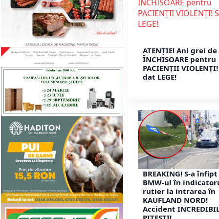
ATENȚIE! Ani grei de
ÎNCHISOARE pentru
PACIENȚII VIOLENȚI!
dat LEGE!
BREAKING! S-a înfipt
BMW-ul în indicator
rutier la intrarea în
KAUFLAND NORD!
Accident INCREDIBIL
PITEȘTI!