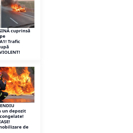
ȘINĂ cuprinsă
 pe
A1! Trafic
după
VIOLENT!
CENDIU
 un depozit
congelate!
IAȘE!
mobilizare de