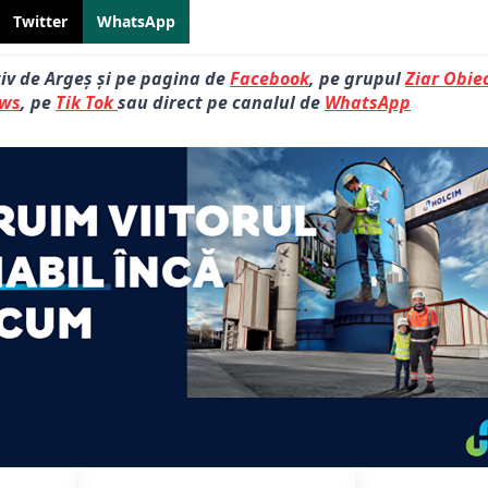
Twitter
WhatsApp
tiv de Argeș și pe pagina de
Facebook
, pe grupul
Ziar Obiec
ews
, pe
Tik Tok
sau direct pe canalul de
WhatsApp