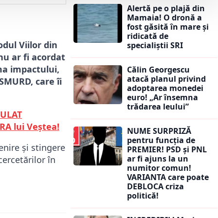
Alertă pe o plajă din
Mamaia! O dronă a
fost găsită în mare și
ridicată de
dul Viilor din
specialiștii SRI
nu ar fi acordat
ma impactului,
Călin Georgescu
atacă planul privind
 SMURD, care îi
adoptarea monedei
euro! „Ar însemna
trădarea leului”
CULAT
RA lui Veștea!
NUME SURPRIZĂ
pentru funcția de
enire și stingere
PREMIER! PSD și PNL
ar fi ajuns la un
ercetărilor în
numitor comun!
VARIANTA care poate
DEBLOCA criza
politică!