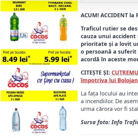
ACUM! ACCIDENT la P
Traficul rutier se d
cauza unui accident r
prioritate și a lovit
o persoană a suferit 
acordă în aceste mom
CITEȘTE ȘI:
CUTREMUR 
împotriva lui Bolojan
La fața locului au int
a incendiilor. De ase
urma cărora vor fi sta
Sursa foto: Info Trafic