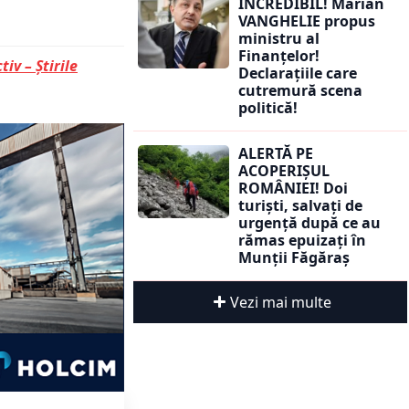
INCREDIBIL! Marian
VANGHELIE propus
ministru al
Finanțelor!
tiv – Știrile
Declarațiile care
cutremură scena
politică!
ALERTĂ PE
ACOPERIȘUL
ROMÂNIEI! Doi
turiști, salvați de
urgență după ce au
rămas epuizați în
Munții Făgăraș
Vezi mai multe