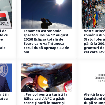
i de
Fenomen astronomic
Veste uriaș
lă cu
spectaculos pe 12 august
românii din
pe
2026! Eclipsa totală de
Statul oferă
n
Soare care va întuneca
până la 200
știe
cerul după aproape 30 de
granturi d
ani
cei care rev
nt în
„Pericol pentru turiști la
Alertă la p
putea
Bâlea Lac! ANPC a găsit
Suspiciuni 
carne ținută în soare și
după scump