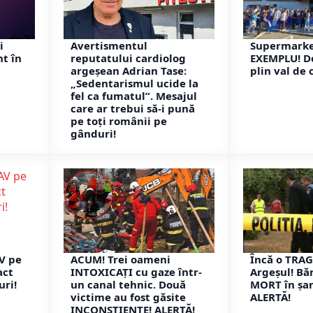
i
Avertismentul
Supermarke
nt în
reputatului cardiolog
EXEMPLU! De
argeșean Adrian Tase:
plin val de 
„Sedentarismul ucide la
fel ca fumatul”. Mesajul
care ar trebui să-i pună
pe toți românii pe
gânduri!
V pe
ACUM! Trei oameni
Încă o TRAG
act
INTOXICAȚI cu gaze într-
Argeșul! Bă
uri!
un canal tehnic. Două
MORT în șan
victime au fost găsite
ALERTĂ!
INCONȘTIENTE! ALERTĂ!