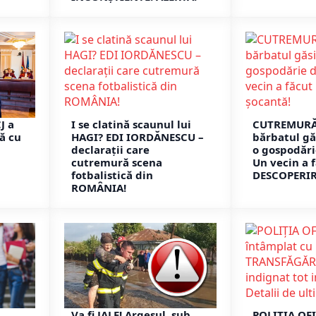
J a
I se clatină scaunul lui
CUTREMURĂT
ă cu
HAGI? EDI IORDĂNESCU –
bărbatul gă
declarații care
o gospodări
cutremură scena
Un vecin a 
fotbalistică din
DESCOPERIR
ROMÂNIA!
Va fi JALE! Argeșul, sub
POLIȚIA OFI