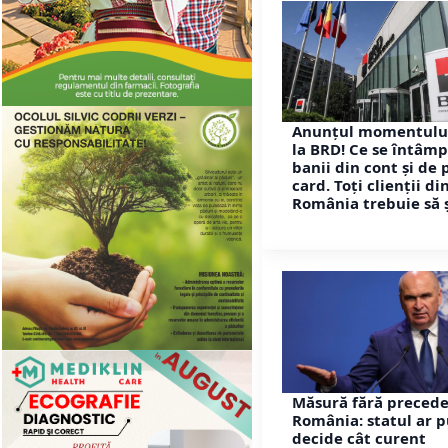
Anunțul momentulu
la BRD! Ce se întâmp
banii din cont și de 
card. Toți clienții di
România trebuie să 
Măsură fără precede
România: statul ar 
decide cât curent