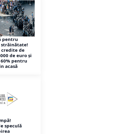
ă pentru
 străinătate!
 credite de
.000 de euro și
e 60% pentru
in acasă
ompă!
de speculă
irea