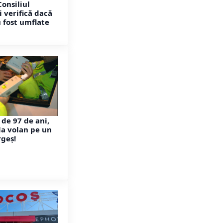
onsiliul
 verifică dacă
u fost umflate
 de 97 de ani,
la volan pe un
rgeș!