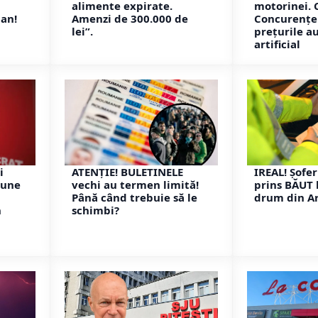
alimente expirate.
motorinei. C
jan!
Amenzi de 300.000 de
Concurenței
lei”.
prețurile a
artificial
i
ATENȚIE! BULETINELE
IREAL! Șofer
pune
vechi au termen limită!
prins BĂUT 
Până când trebuie să le
drum din A
n
schimbi?