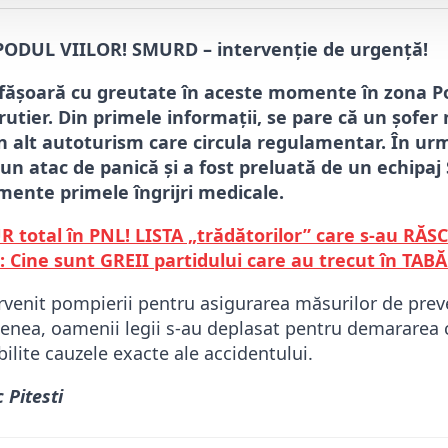
ODUL VIILOR! SMURD – intervenție de urgență!
esfășoară cu greutate în aceste momente în zona Po
utier. Din primele informații, se pare că un șofer 
 un alt autoturism care circula regulamentar. În ur
un atac de panică și a fost preluată de un echipaj
ente primele îngrijri medicale.
total în PNL! LISTA „trădătorilor” care s-au RĂS
: Cine sunt GREII partidului care au trecut în TABĂ
ervenit pompierii pentru asigurarea măsurilor de prev
menea, oamenii legii s-au deplasat pentru demararea c
bilite cauzele exacte ale accidentului.
 Pitesti