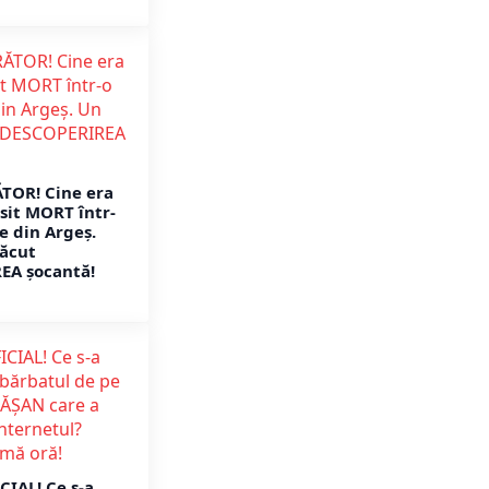
OR! Cine era
sit MORT într-
e din Argeș.
făcut
EA șocantă!
CIAL! Ce s-a