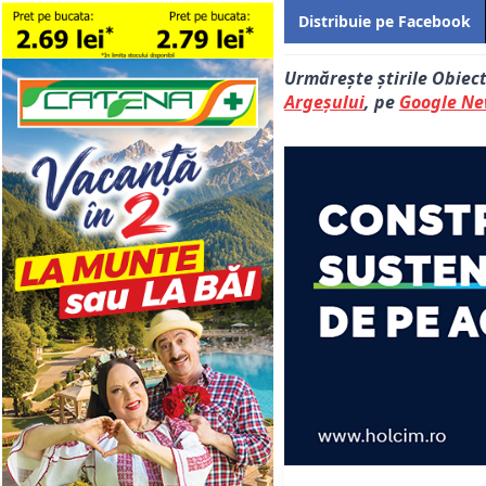
Distribuie pe Facebook
Urmărește știrile Obiec
Argeșului
, pe
Google N