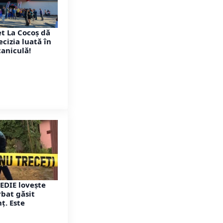
t La Cocoș dă
cizia luată în
caniculă!
EDIE lovește
rbat găsit
ț. Este