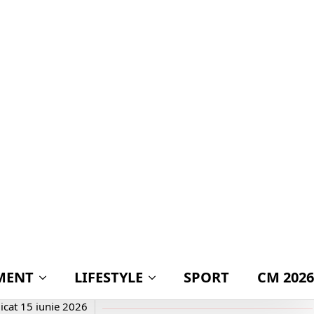
pericol 771 de
milioane de euro din
fondurile europene
pentru România
BOMBĂ lansată de
Victor Ciutacu! Mesaj
devastator după
publicarea
declarației de avere a
partenerei lui
Nicușor Dan:
„Mingea este acum
în terenul lui Ilie
Bolojan”
Călin Georgescu
atacă planul privind
adoptarea monedei
euro: „Ar însemna
trădarea leului”
icat
15 iunie 2026