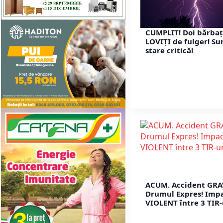
CUMPLIT! Doi bărbaț
LOVIȚI de fulger! Su
stare critică!
ACUM. Accident GRA
Drumul Expres! Imp
VIOLENT între 3 TIR-