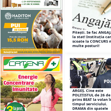
Pitești. Se fac ANGA
la stat! Instituția ca
scoate la CONCURS 
multe posturi!
ARGEȘ. Cine este
POLIȚISTUL de 26 de 
prins BEAT la volan î
timpul serviciului.
DRAMA din spatele