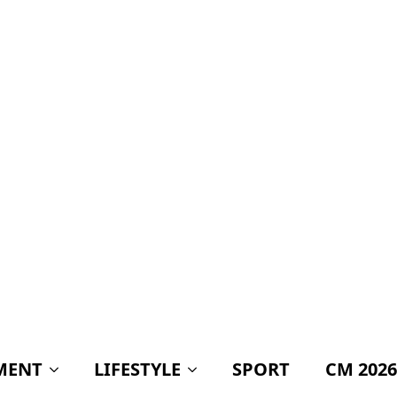
cea mai ieftină
metodă de a obține
voturi și cea mai
scumpă cale de a
ruina o țară”
„Câciu aruncă
bomba în scandalul
Legii integrității:
acuză PNL și USR că
îl protejează pe
Dominic Fritz cu
prețul banilor din
PNRR”
Ilie Bolojan, întrebat
dacă va publica
averea partenerei
sale. Răspunsul care
a stârnit
controverse: „Am
respectat