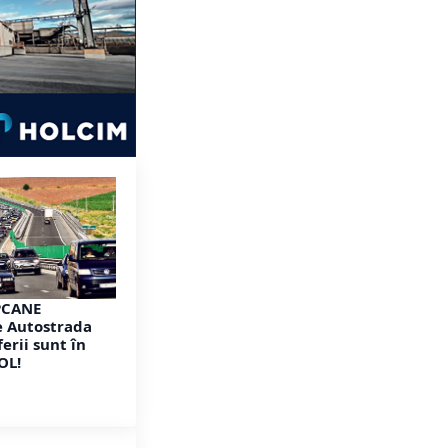
PCANE
 Autostrada
ferii sunt în
OL!