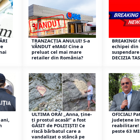
JĂRI
TRANZACȚIA ANULUI! S-a
BREAKING! 
re
VÂNDUT eMAG! Cine a
echipei din
mai
preluat cel mai mare
suspendare
retailer din România?
DECIZIA TAS
ULTIMA ORĂ! „Anna, ţine-
OFICIAL! P
ani,
ţi prostul acasă!” a fost
județene in
n
GĂSIT de POLIȚIȘTI! Ce
reabilitare!
riscă bărbatul care a
peste 63 MI
vandalizat o stâncă pe