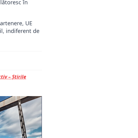
lătoresc în
partenere, UE
l, indiferent de
tiv – Știrile