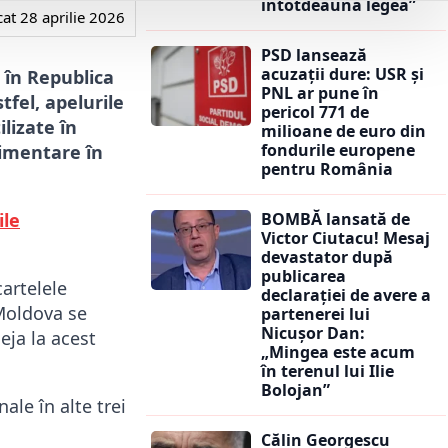
întotdeauna legea”
cat
28 aprilie 2026
PSD lansează
acuzații dure: USR și
 în Republica
PNL ar pune în
tfel, apelurile
pericol 771 de
ilizate în
milioane de euro din
fondurile europene
limentare în
pentru România
BOMBĂ lansată de
ile
Victor Ciutacu! Mesaj
devastator după
publicarea
artelele
declarației de avere a
 Moldova se
partenerei lui
Nicușor Dan:
eja la acest
„Mingea este acum
în terenul lui Ilie
Bolojan”
ale în alte trei
Călin Georgescu