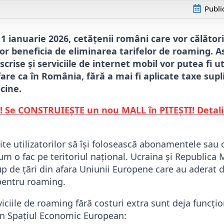
Publi
1 ianuarie 2026, cetățenii români care vor călători
r beneficia de eliminarea tarifelor de roaming. As
crise și serviciile de internet mobil vor putea fi ut
ifare ca în România, fără a mai fi aplicate taxe sup
cine.
 Se CONSTRUIEȘTE un nou MALL în PITEȘTI! Detali
e utilizatorilor să își folosească abonamentele sau c
um o fac pe teritoriul național. Ucraina și Republica
up de țări din afara Uniunii Europene care au aderat d
pentru roaming.
ciile de roaming fără costuri extra sunt deja funcțion
din Spațiul Economic European: