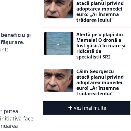
atacă planul privind
adoptarea monedei
euro: „Ar însemna
trădarea leului”
Alertă pe o plajă din
beneficiu și
Mamaia! O dronă a
sfășurare.
fost găsită în mare și
unt:
ridicată de
specialiștii SRI
Călin Georgescu
atacă planul privind
adoptarea monedei
euro! „Ar însemna
trădarea leului”
Vezi mai multe
or putea
nițiativă face
minuarea