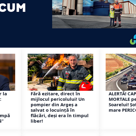
r la
Fără ezitare, direct în
ALERTĂ! CA
:
mijlocul pericolului! Un
MORTALE pe
ă
pompier din Argeș a
Soarelui! Șo
salvat o locuință în
mare PERIC
cumpă
flăcări, deși era în timpul
ă”
liber!