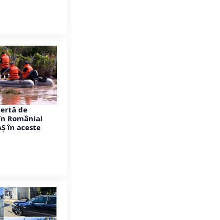
Alertă de
în România!
AȘ în aceste