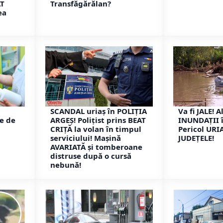
AT
Transfăgărălan?
ea
SCANDAL uriaș în POLIȚIA
Va fi JALE! 
e de
ARGEȘ! Polițist prins BEAT
INUNDAȚII 
CRIȚĂ la volan în timpul
Pericol URI
serviciului! Mașină
JUDEȚELE!
AVARIATĂ și tomberoane
distruse după o cursă
nebună!