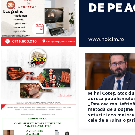
Mihai Coteț, atac du
adresa populismului
„Este cea mai ieftin
metodă de a obține
voturi și cea mai s
cale de a ruina o țar