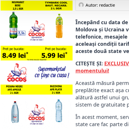
Autor: 
redactie
Începând cu data de 
Moldova și Ucraina vo
telefonice, mesajele s
aceleași condiții tar
aceste două state ve
CITEȘTE ȘI:
EXCLUSIV!
momentului!
Această măsură permit
preplătite exact așa c
alătură astfel unui gr
sistem de gratuitate 
În acest moment, servi
state care fac parte 