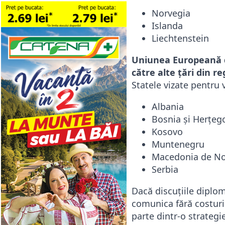
Norvegia
Islanda
Liechtenstein
Uniunea Europeană d
către alte țări din r
Statele vizate pentru 
Albania
Bosnia și Herțeg
Kosovo
Muntenegru
Macedonia de N
Serbia
Dacă discuțiile diplom
comunica fără costuri 
parte dintr-o strateg