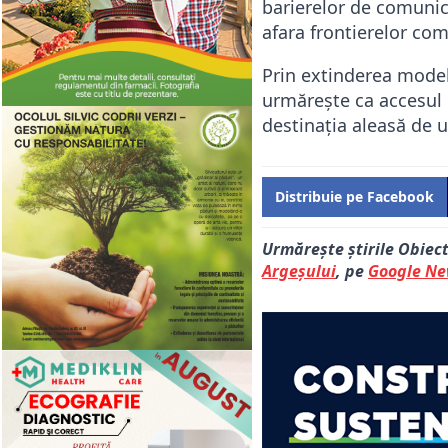
barierelor de comunica
afara frontierelor com
Prin extinderea model
urmărește ca accesul la
destinația aleasă de u
Distribuie pe Facebook
Urmărește știrile Obiec
Argeșului
, pe
Google N