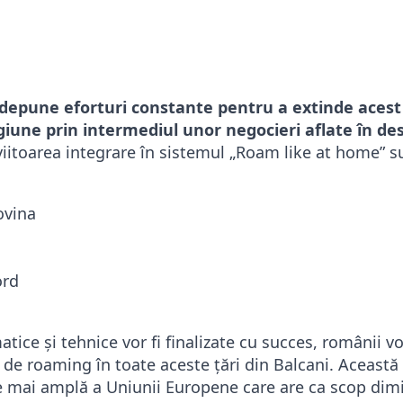
epune eforturi constante pentru a extinde acest 
egiune prin intermediul unor negocieri aflate în de
viitoarea integrare în sistemul „Roam like at home” s
ovina
ord
atice și tehnice vor fi finalizate cu succes, românii v
de roaming în toate aceste țări din Balcani. Această i
ie mai amplă a Uniunii Europene care are ca scop di