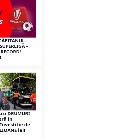
CĂPITANUL
 SUPERLIGĂ –
 RECORD!
!
atru DRUMURI
tră în
 Investiție de
LIOANE lei!