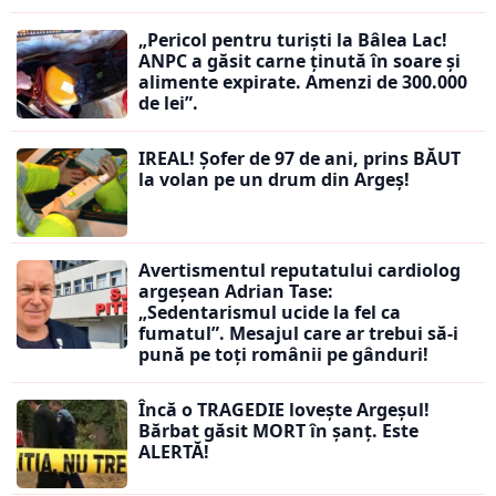
„Pericol pentru turiști la Bâlea Lac!
ANPC a găsit carne ținută în soare și
alimente expirate. Amenzi de 300.000
de lei”.
IREAL! Șofer de 97 de ani, prins BĂUT
la volan pe un drum din Argeș!
Avertismentul reputatului cardiolog
argeșean Adrian Tase:
„Sedentarismul ucide la fel ca
fumatul”. Mesajul care ar trebui să-i
pună pe toți românii pe gânduri!
Încă o TRAGEDIE lovește Argeșul!
Bărbat găsit MORT în șanț. Este
ALERTĂ!