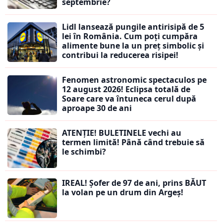
septembrie?
Lidl lansează pungile antirisipă de 5
lei în România. Cum poți cumpăra
alimente bune la un preț simbolic și
contribui la reducerea risipei!
Fenomen astronomic spectaculos pe
12 august 2026! Eclipsa totală de
Soare care va întuneca cerul după
aproape 30 de ani
ATENȚIE! BULETINELE vechi au
termen limită! Până când trebuie să
le schimbi?
IREAL! Șofer de 97 de ani, prins BĂUT
la volan pe un drum din Argeș!