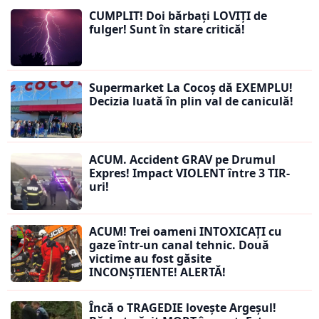
CUMPLIT! Doi bărbați LOVIȚI de
fulger! Sunt în stare critică!
Supermarket La Cocoș dă EXEMPLU!
Decizia luată în plin val de caniculă!
ACUM. Accident GRAV pe Drumul
Expres! Impact VIOLENT între 3 TIR-
uri!
ACUM! Trei oameni INTOXICAȚI cu
gaze într-un canal tehnic. Două
victime au fost găsite
INCONȘTIENTE! ALERTĂ!
Încă o TRAGEDIE lovește Argeșul!