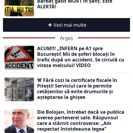
Bărbat găsit MORT în șanț. Este
ALERTĂ!
Vezi mai multe
Argeș
ACUM!!! „INFERN pe A1 spre
București! Mii de șoferi blocați în
trafic după un accident. Se circulă cu
viteza melcului! VIDEO
🚨 Fără cozi la certificate fiscale în
Pitești! Serviciul care le permite
cetățenilor să evite drumurile și
așteptarea la ghișee
Ilie Bolojan, întrebat dacă va publica
averea partenerei sale. Răspunsul
care a stârnit controverse: „Am
respectat întotdeauna legea”