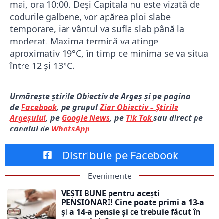
mai, ora 10:00. Deși Capitala nu este vizată de
codurile galbene, vor apărea ploi slabe
temporare, iar vântul va sufla slab până la
moderat. Maxima termică va atinge
aproximativ 19°C, în timp ce minima se va situa
între 12 și 13°C.
Urmărește știrile Obiectiv de Argeș și pe pagina
de
Facebook
, pe grupul
Ziar Obiectiv – Știrile
Argeșului
, pe
Google News
, pe
Tik Tok
sau direct pe
canalul de
WhatsApp
Distribuie pe Facebook
Evenimente
VEȘTI BUNE pentru acești
PENSIONARI! Cine poate primi a 13-a
și a 14-a pensie și ce trebuie făcut în