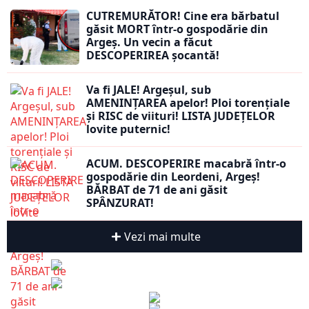
CUTREMURĂTOR! Cine era bărbatul
găsit MORT într-o gospodărie din
Argeș. Un vecin a făcut
DESCOPERIREA șocantă!
Va fi JALE! Argeșul, sub
AMENINȚAREA apelor! Ploi torențiale
și RISC de viituri! LISTA JUDEȚELOR
lovite puternic!
ACUM. DESCOPERIRE macabră într-o
gospodărie din Leordeni, Argeș!
BĂRBAT de 71 de ani găsit
SPÂNZURAT!
Vezi mai multe