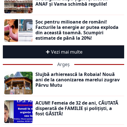
ANAF și Vama schimbă regulile!
Șoc pentru milioane de români!
Facturile la energie ar putea exploda
din această toamnă. Scumpiri
estimate de până la 20%!
Vezi mai multe
Argeș
Slujbă arhierească la Robaia! Nouă
ani de la canonizarea marelui zugrav
Pârvu Mutu
ACUM! Femeia de 32 de ani, CĂUTATĂ
disperată de FAMILIE și polițiști, a
fost GĂSITĂ!