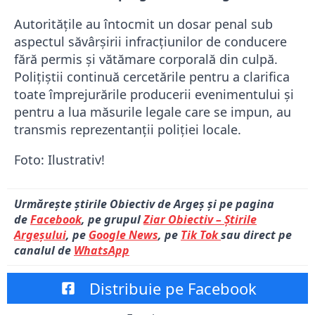
Autoritățile au întocmit un dosar penal sub
aspectul săvârșirii infracțiunilor de conducere
fără permis și vătămare corporală din culpă.
Polițiștii continuă cercetările pentru a clarifica
toate împrejurările producerii evenimentului și
pentru a lua măsurile legale care se impun, au
transmis reprezentanții poliției locale.
Foto: Ilustrativ!
Urmărește știrile Obiectiv de Argeș și pe pagina
de
Facebook
, pe grupul
Ziar Obiectiv – Știrile
Argeșului
, pe
Google News
, pe
Tik Tok
sau direct pe
canalul de
WhatsApp
Distribuie pe Facebook