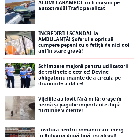
ACUM! CARAMBOL cu 6 mașini pe
autostradă! Trafic paralizat!
INCREDIBIL! SCANDAL la
AMBULANȚĂ! Șoferul a oprit să
cumpere pepeni cu o fetiță de nici doi
ani în stare gravă!
Schimbare majoră pentru utilizatorii
de trotinete electrice! Devine
obligatoriu înainte de a circula pe
drumurile publice!
Vijeliile au lovit fără milă: orașe în
beznă și pagube importante după
furtunile violente!
Lovitură pentru românii care merg
în Bulgaria după țigări și alcool!