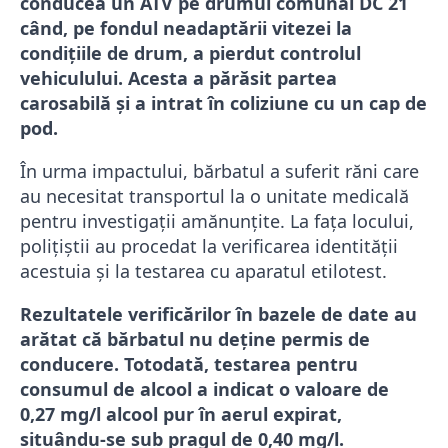
conducea un ATV pe drumul comunal DC 21
când, pe fondul neadaptării vitezei la
condițiile de drum, a pierdut controlul
vehiculului. Acesta a părăsit partea
carosabilă și a intrat în coliziune cu un cap de
pod.
În urma impactului, bărbatul a suferit răni care
au necesitat transportul la o unitate medicală
pentru investigații amănunțite. La fața locului,
polițiștii au procedat la verificarea identității
acestuia și la testarea cu aparatul etilotest.
Rezultatele verificărilor în bazele de date au
arătat că bărbatul nu deține permis de
conducere. Totodată, testarea pentru
consumul de alcool a indicat o valoare de
0,27 mg/l alcool pur în aerul expirat,
situându-se sub pragul de 0,40 mg/l.