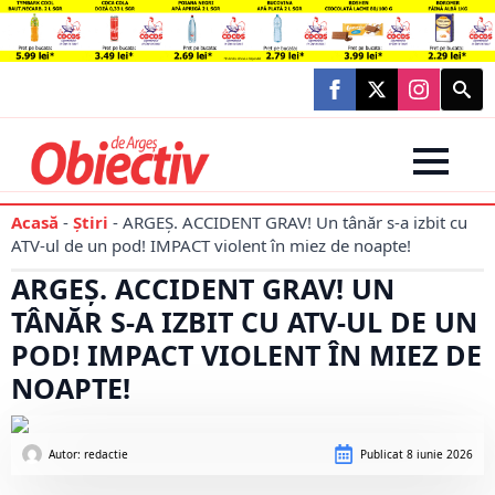
Searc
for:
Acasă
-
Știri
-
ARGEȘ. ACCIDENT GRAV! Un tânăr s-a izbit cu
ATV-ul de un pod! IMPACT violent în miez de noapte!
ARGEȘ. ACCIDENT GRAV! UN
TÂNĂR S-A IZBIT CU ATV-UL DE UN
POD! IMPACT VIOLENT ÎN MIEZ DE
NOAPTE!
Autor: 
redactie
Publicat
8 iunie 2026