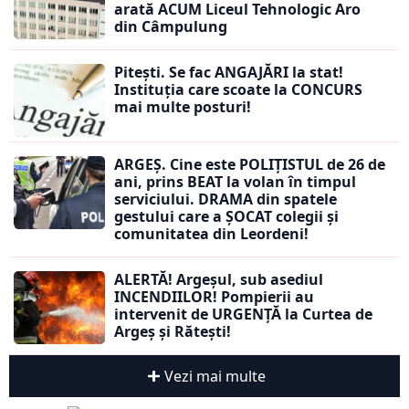
arată ACUM Liceul Tehnologic Aro
din Câmpulung
Pitești. Se fac ANGAJĂRI la stat!
Instituția care scoate la CONCURS
mai multe posturi!
ARGEȘ. Cine este POLIȚISTUL de 26 de
ani, prins BEAT la volan în timpul
serviciului. DRAMA din spatele
gestului care a ȘOCAT colegii și
comunitatea din Leordeni!
ALERTĂ! Argeșul, sub asediul
INCENDIILOR! Pompierii au
intervenit de URGENȚĂ la Curtea de
Argeș și Rătești!
Vezi mai multe