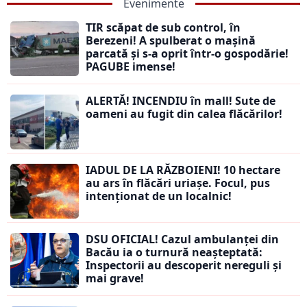
Evenimente
TIR scăpat de sub control, în
Berezeni! A spulberat o mașină
parcată și s-a oprit într-o gospodărie!
PAGUBE imense!
ALERTĂ! INCENDIU în mall! Sute de
oameni au fugit din calea flăcărilor!
IADUL DE LA RĂZBOIENI! 10 hectare
au ars în flăcări uriașe. Focul, pus
intenționat de un localnic!
DSU OFICIAL! Cazul ambulanței din
Bacău ia o turnură neașteptată:
Inspectorii au descoperit nereguli și
mai grave!