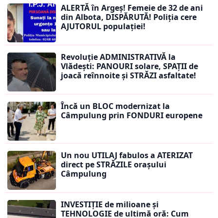
ALERTĂ în Argeș! Femeie de 32 de ani
din Albota, DISPĂRUTĂ! Poliția cere
AJUTORUL populației!
Revoluție ADMINISTRATIVĂ la
Vlădești: PANOURI solare, SPAȚII de
joacă reînnoite și STRĂZI asfaltate!
Încă un BLOC modernizat la
Câmpulung prin FONDURI europene
Un nou UTILAJ fabulos a ATERIZAT
direct pe STRĂZILE orașului
Câmpulung
INVESTIȚIE de milioane și
TEHNOLOGIE de ultimă oră: Cum