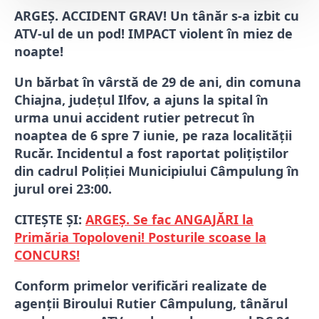
ARGEȘ. ACCIDENT GRAV! Un tânăr s-a izbit cu
ATV-ul de un pod! IMPACT violent în miez de
noapte!
Un bărbat în vârstă de 29 de ani, din comuna
Chiajna, județul Ilfov, a ajuns la spital în
urma unui accident rutier petrecut în
noaptea de 6 spre 7 iunie, pe raza localității
Rucăr. Incidentul a fost raportat polițiștilor
din cadrul Poliției Municipiului Câmpulung în
jurul orei 23:00.
CITEȘTE ȘI:
ARGEȘ. Se fac ANGAJĂRI la
Primăria Topoloveni! Posturile scoase la
CONCURS!
Conform primelor verificări realizate de
agenții Biroului Rutier Câmpulung, tânărul