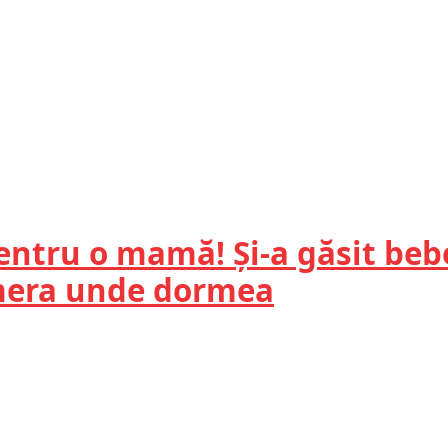
entru o mamă! Și-a găsit bebe
amera unde dormea