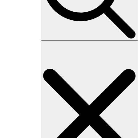
Search
for: