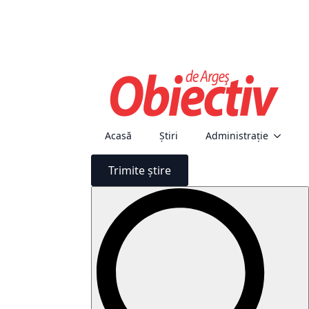
Acasă
Știri
Administraţie
Trimite știre