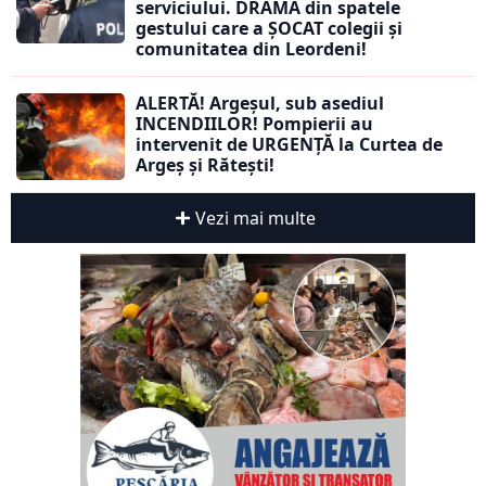
serviciului. DRAMA din spatele
gestului care a ȘOCAT colegii și
comunitatea din Leordeni!
ALERTĂ! Argeșul, sub asediul
INCENDIILOR! Pompierii au
intervenit de URGENȚĂ la Curtea de
Argeș și Rătești!
Vezi mai multe