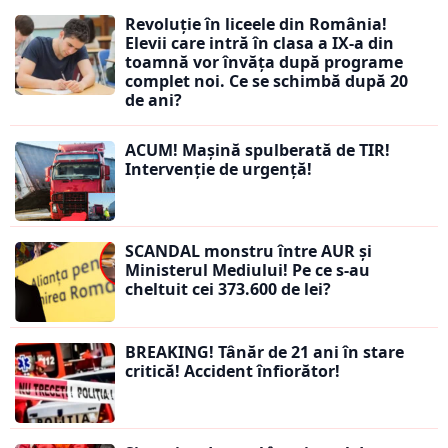
Revoluție în liceele din România!
Elevii care intră în clasa a IX-a din
toamnă vor învăța după programe
complet noi. Ce se schimbă după 20
de ani?
ACUM! Mașină spulberată de TIR!
Intervenție de urgență!
SCANDAL monstru între AUR și
Ministerul Mediului! Pe ce s-au
cheltuit cei 373.600 de lei?
BREAKING! Tânăr de 21 ani în stare
critică! Accident înfiorător!