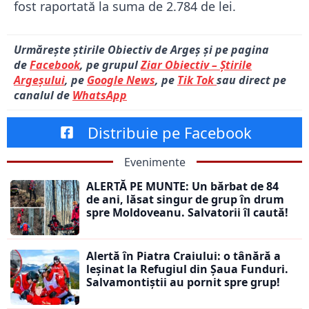
fost raportată la suma de 2.784 de lei.
Urmărește știrile Obiectiv de Argeș și pe pagina
de
Facebook
, pe grupul
Ziar Obiectiv – Știrile
Argeșului
, pe
Google News
, pe
Tik Tok
sau direct pe
canalul de
WhatsApp
Distribuie pe Facebook
Evenimente
ALERTĂ PE MUNTE: Un bărbat de 84
de ani, lăsat singur de grup în drum
spre Moldoveanu. Salvatorii îl caută!
Alertă în Piatra Craiului: o tânără a
leșinat la Refugiul din Șaua Funduri.
Salvamontiștii au pornit spre grup!