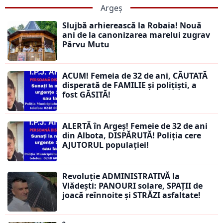
Argeș
Slujbă arhierească la Robaia! Nouă
ani de la canonizarea marelui zugrav
Pârvu Mutu
ACUM! Femeia de 32 de ani, CĂUTATĂ
disperată de FAMILIE și polițiști, a
fost GĂSITĂ!
ALERTĂ în Argeș! Femeie de 32 de ani
din Albota, DISPĂRUTĂ! Poliția cere
AJUTORUL populației!
Revoluție ADMINISTRATIVĂ la
Vlădești: PANOURI solare, SPAȚII de
joacă reînnoite și STRĂZI asfaltate!