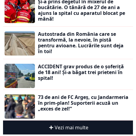
Și-a prins degetul în mixerul de
bucătărie. O tânără de 27 de ani a
ajuns la spital cu aparatul blocat pe
mână!
Autostrada din România care se
transformă, la nevoie, în pistă
pentru avioane. Lucrările sunt deja
în toi!
ACCIDENT grav produs de o șoferiță
de 18 ani! Și-a băgat trei prieteni în
spital!
73 de ani de FC Argeș, cu Jandarmeria
în prim-plan! Suporterii acuză un
„exces de zel!”
Vezi mai multe