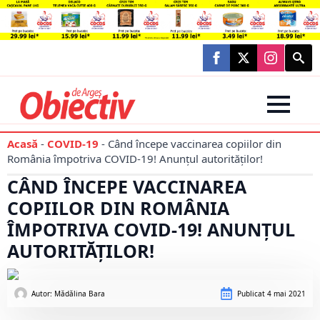
Searc
for:
Acasă
-
COVID-19
-
Când începe vaccinarea copiilor din
România împotriva COVID-19! Anunțul autorităților!
CÂND ÎNCEPE VACCINAREA
COPIILOR DIN ROMÂNIA
ÎMPOTRIVA COVID-19! ANUNȚUL
AUTORITĂȚILOR!
Autor: 
Mădălina Bara
Publicat
4 mai 2021