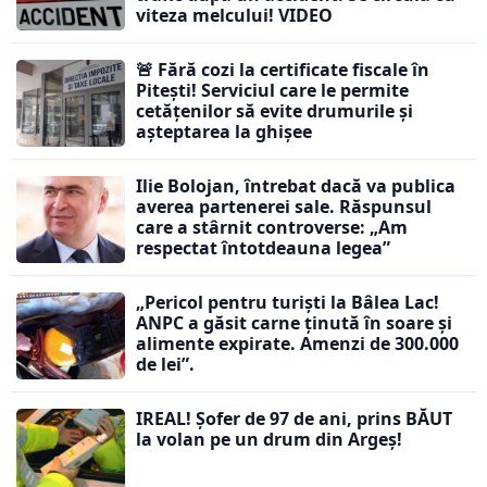
viteza melcului! VIDEO
🚨 Fără cozi la certificate fiscale în
Pitești! Serviciul care le permite
cetățenilor să evite drumurile și
așteptarea la ghișee
Ilie Bolojan, întrebat dacă va publica
averea partenerei sale. Răspunsul
care a stârnit controverse: „Am
respectat întotdeauna legea”
„Pericol pentru turiști la Bâlea Lac!
ANPC a găsit carne ținută în soare și
alimente expirate. Amenzi de 300.000
de lei”.
IREAL! Șofer de 97 de ani, prins BĂUT
la volan pe un drum din Argeș!