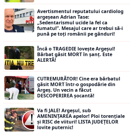
Avertismentul reputatului cardiolog
argeșean Adrian Tase:
„Sedentarismul ucide la fel ca
fumatul”. Mesajul care ar trebui să-i
pună pe toți românii pe gânduri!
Încă o TRAGEDIE lovește Argeșul!
Bărbat găsit MORT în șanț. Este
ALERTĂ!
CUTREMURĂTOR! Cine era bărbatul
găsit MORT într-o gospodărie din
Argeș. Un vecin a făcut
DESCOPERIREA șocantă!
Va fi JALE! Argeșul, sub
AMENINȚAREA apelor! Ploi torențiale
și RISC de viituri! LISTA JUDEȚELOR
lovite puternic!