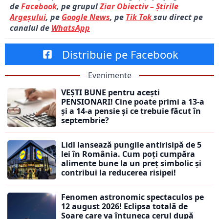
de
Facebook
, pe grupul
Ziar Obiectiv – Știrile
Argeșului
, pe
Google News
, pe
Tik Tok
sau direct pe
canalul de
WhatsApp
Distribuie pe Facebook
Evenimente
VEȘTI BUNE pentru acești
PENSIONARI! Cine poate primi a 13-a
și a 14-a pensie și ce trebuie făcut în
septembrie?
Lidl lansează pungile antirisipă de 5
lei în România. Cum poți cumpăra
alimente bune la un preț simbolic și
contribui la reducerea risipei!
Fenomen astronomic spectaculos pe
12 august 2026! Eclipsa totală de
Soare care va întuneca cerul după