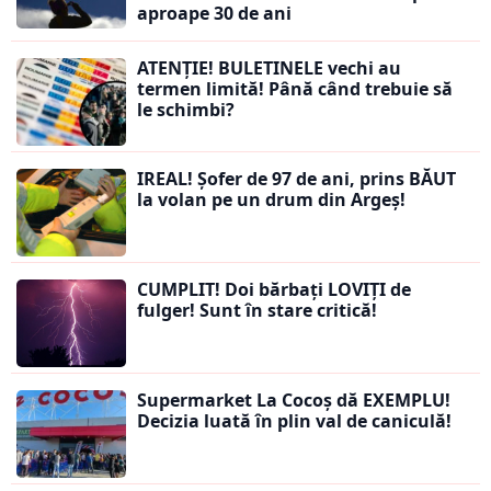
aproape 30 de ani
ATENȚIE! BULETINELE vechi au
termen limită! Până când trebuie să
le schimbi?
IREAL! Șofer de 97 de ani, prins BĂUT
la volan pe un drum din Argeș!
CUMPLIT! Doi bărbați LOVIȚI de
fulger! Sunt în stare critică!
Supermarket La Cocoș dă EXEMPLU!
Decizia luată în plin val de caniculă!