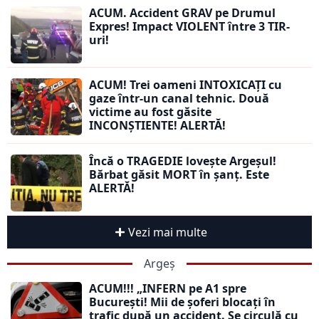
ACUM. Accident GRAV pe Drumul
Expres! Impact VIOLENT între 3 TIR-
uri!
ACUM! Trei oameni INTOXICAȚI cu
gaze într-un canal tehnic. Două
victime au fost găsite
INCONȘTIENTE! ALERTĂ!
Încă o TRAGEDIE lovește Argeșul!
Bărbat găsit MORT în șanț. Este
ALERTĂ!
Vezi mai multe
Argeș
ACUM!!! „INFERN pe A1 spre
București! Mii de șoferi blocați în
trafic după un accident. Se circulă cu