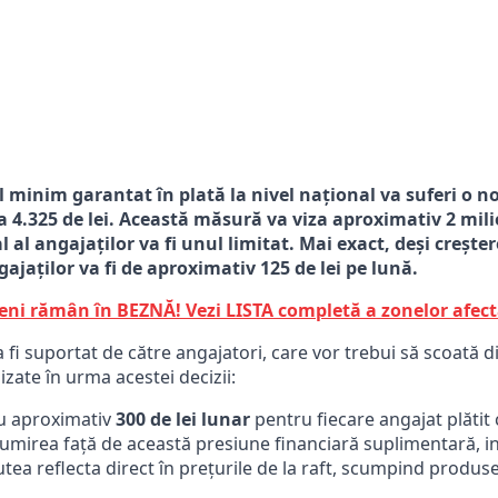
ul minim garantat în plată la nivel național va suferi o 
i la 4.325 de lei. Această măsură va viza aproximativ 2 mi
al angajaților va fi unul limitat. Mai exact, deși crește
ajaților va fi de aproximativ 125 de lei pe lună.
eni rămân în BEZNĂ! Vezi LISTA completă a zonelor afect
va fi suportat de către angajatori, care vor trebui să scoat
zate în urma acestei decizii:
cu aproximativ
300 de lei lunar
pentru fiecare angajat plătit 
umirea față de această presiune financiară suplimentară, in
tea reflecta direct în prețurile de la raft, scumpind produsel