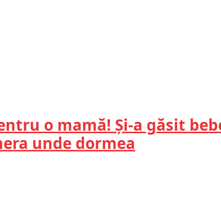
entru o mamă! Și-a găsit bebe
amera unde dormea