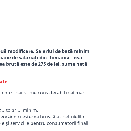
nouă modificare. Salariul de bază minim
lioane de salariați din România, însă
rea brută este de 275 de lei, suma netă
ate!
ă din buzunar sume considerabil mai mari.
cu salariul minim.
vocând creșterea bruscă a cheltuielilor.
e și serviciile pentru consumatorii finali.