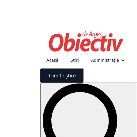
Acasă
Știri
Administraţie
Trimite știre