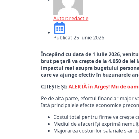
Autor:
redactie
Publicat
25 iunie 2026
Începând cu data de 1 iulie 2026, venit
brut pe țară va crește de la 4.050 de le
impactul real asupra bugetului personal 
care va ajunge efectiv în buzunarele ang
CITEȘTE ȘI:
ALERTĂ în Argeș! Mii de oam
Pe de altă parte, efortul financiar major 
Iată principalele efecte economice preconi
Costul total pentru firme va crește 
Mediul de afaceri își exprimă nemulț
Majorarea costurilor salariale s-ar pu