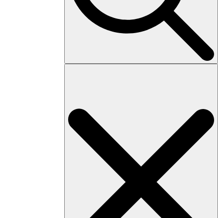
Search
for: