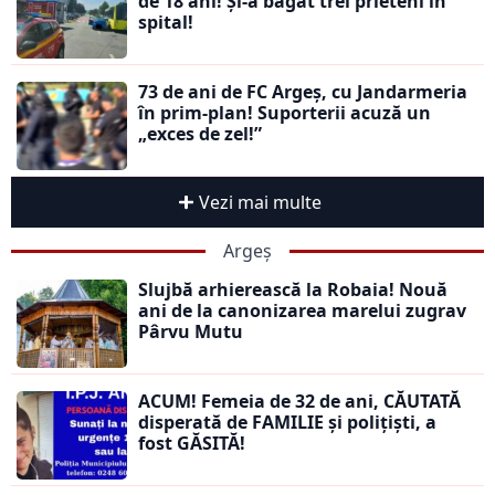
de 18 ani! Și-a băgat trei prieteni în
spital!
73 de ani de FC Argeș, cu Jandarmeria
în prim-plan! Suporterii acuză un
„exces de zel!”
Vezi mai multe
Argeș
Slujbă arhierească la Robaia! Nouă
ani de la canonizarea marelui zugrav
Pârvu Mutu
ACUM! Femeia de 32 de ani, CĂUTATĂ
disperată de FAMILIE și polițiști, a
fost GĂSITĂ!