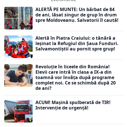
ALERTĂ PE MUNTE: Un bărbat de 84
de ani, lăsat singur de grup în drum
spre Moldoveanu. Salvatorii îl caută!
Alertă în Piatra Craiului: o tânără a
leșinat la Refugiul din Șaua Funduri.
Salvamontiștii au pornit spre grup!
Revoluție în liceele din România!
Elevii care intră în clasa a IX-a din
toamnă vor învăța după programe
complet noi. Ce se schimbă după 20
de ani?
ACUM! Mașină spulberată de TIR!
Intervenție de urgență!