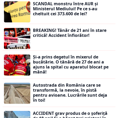
SCANDAL monstru între AUR și
Ministerul Mediului! Pe ce s-au
cheltuit cei 373.600 de lei?
BREAKING! Tânăr de 21 ani în stare
critică! Accident înfiorător!
Și-a prins degetul în mixerul de
bucătărie. O tânără de 27 de ani a
ajuns la spital cu aparatul blocat pe
mână!
Autostrada din România care se
transformă, la nevoie, în pistă
pentru avioane. Lucrările sunt deja
în toi!
ACCIDENT grav produs de o șoferiță