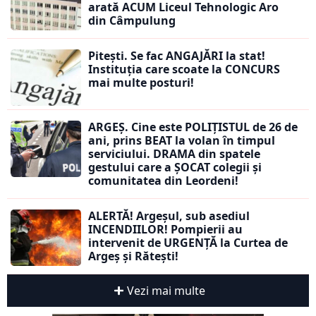
arată ACUM Liceul Tehnologic Aro
din Câmpulung
Pitești. Se fac ANGAJĂRI la stat!
Instituția care scoate la CONCURS
mai multe posturi!
ARGEȘ. Cine este POLIȚISTUL de 26 de
ani, prins BEAT la volan în timpul
serviciului. DRAMA din spatele
gestului care a ȘOCAT colegii și
comunitatea din Leordeni!
ALERTĂ! Argeșul, sub asediul
INCENDIILOR! Pompierii au
intervenit de URGENȚĂ la Curtea de
Argeș și Rătești!
Vezi mai multe