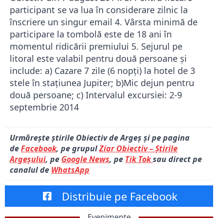
participant se va lua în considerare zilnic la
înscriere un singur email 4. Vârsta minimă de
participare la tombolă este de 18 ani în
momentul ridicării premiului 5. Sejurul pe
litoral este valabil pentru două persoane şi
include: a) Cazare 7 zile (6 nopţi) la hotel de 3
stele în staţiunea Jupiter; b)Mic dejun pentru
două persoane; c) Intervalul excursiei: 2-9
septembrie 2014
Urmărește știrile Obiectiv de Argeș și pe pagina
de
Facebook
, pe grupul
Ziar Obiectiv – Știrile
Argeșului
, pe
Google News
, pe
Tik Tok
sau direct pe
canalul de
WhatsApp
Distribuie pe Facebook
Evenimente