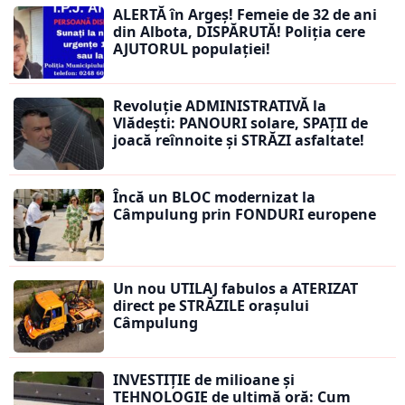
ALERTĂ în Argeș! Femeie de 32 de ani
din Albota, DISPĂRUTĂ! Poliția cere
AJUTORUL populației!
Revoluție ADMINISTRATIVĂ la
Vlădești: PANOURI solare, SPAȚII de
joacă reînnoite și STRĂZI asfaltate!
Încă un BLOC modernizat la
Câmpulung prin FONDURI europene
Un nou UTILAJ fabulos a ATERIZAT
direct pe STRĂZILE orașului
Câmpulung
INVESTIȚIE de milioane și
TEHNOLOGIE de ultimă oră: Cum