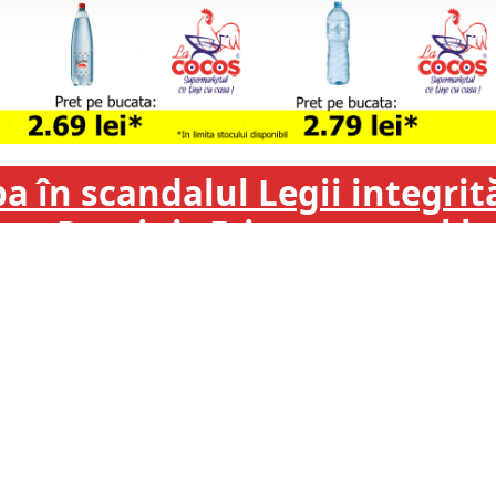
 în scandalul Legii integrită
ă pe Dominic Fritz cu prețul 