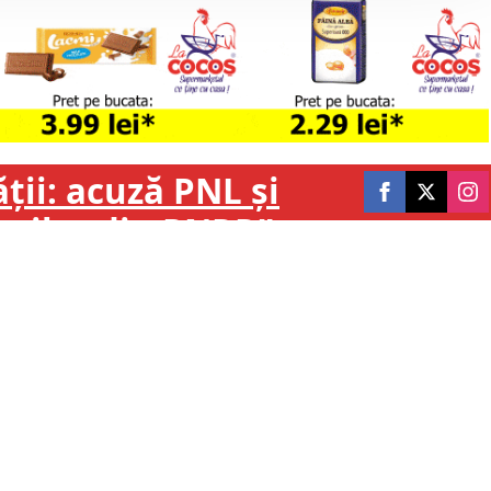
ții: acuză PNL și
banilor din PNRR”