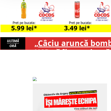
„Câciu aruncă bomba
ULTIMĂ
ORĂ
USR că îl protejeaz