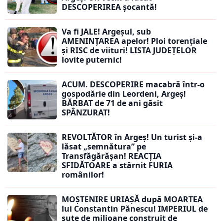
DESCOPERIREA șocantă!
Va fi JALE! Argeșul, sub
AMENINȚAREA apelor! Ploi torențiale
și RISC de viituri! LISTA JUDEȚELOR
lovite puternic!
ACUM. DESCOPERIRE macabră într-o
gospodărie din Leordeni, Argeș!
BĂRBAT de 71 de ani găsit
SPÂNZURAT!
REVOLTĂTOR în Argeș! Un turist și-a
lăsat „semnătura” pe
Transfăgărășan! REACȚIA
SFIDĂTOARE a stârnit FURIA
românilor!
MOȘTENIRE URIAȘĂ după MOARTEA
lui Constantin Pănescu! IMPERIUL de
sute de milioane construit de