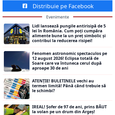
Distribuie pe Facebook
Evenimente
Lidl lansează pungile antirisipă de 5
lei în România. Cum poți cumpăra
alimente bune la un preț simbolic și
contribui la reducerea risipei!
Fenomen astronomic spectaculos pe
12 august 2026! Eclipsa totală de
Soare care va întuneca cerul după
aproape 30 de ani
ATENȚIE! BULETINELE vechi au
termen limită! Până când trebuie să
le schimbi?
IREAL! Șofer de 97 de ani, prins BĂUT
la volan pe un drum din Argeș!