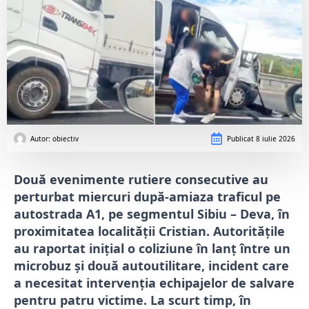
Autor: 
obiectiv
Publicat
8 iulie 2026
Două evenimente rutiere consecutive au
perturbat miercuri după-amiaza traficul pe
autostrada A1, pe segmentul Sibiu – Deva, în
proximitatea localității Cristian. Autoritățile
au raportat inițial o coliziune în lanț între un
microbuz și două autoutilitare, incident care
a necesitat intervenția echipajelor de salvare
pentru patru victime. La scurt timp, în