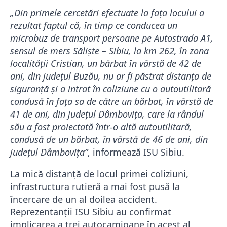
„Din primele cercetări efectuate la fața locului a
rezultat faptul că, în timp ce conducea un
microbuz de transport persoane pe Autostrada A1,
sensul de mers Săliște – Sibiu, la km 262, în zona
localității Cristian, un bărbat în vârstă de 42 de
ani, din județul Buzău, nu ar fi păstrat distanța de
siguranță și a intrat în coliziune cu o autoutilitară
condusă în fața sa de către un bărbat, în vârstă de
41 de ani, din județul Dâmbovița, care la rândul
său a fost proiectată într-o altă autoutilitară,
condusă de un bărbat, în vârstă de 46 de ani, din
județul Dâmbovița”
, informează ISU Sibiu.
​La mică distanță de locul primei coliziuni,
infrastructura rutieră a mai fost pusă la
încercare de un al doilea accident.
Reprezentanții ISU Sibiu au confirmat
implicarea a trei autocamioane în acest al