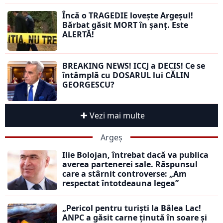
Încă o TRAGEDIE lovește Argeșul!
Bărbat găsit MORT în șanț. Este
ALERTĂ!
BREAKING NEWS! ICCJ a DECIS! Ce se
întâmplă cu DOSARUL lui CĂLIN
GEORGESCU?
Vezi mai multe
Argeș
Ilie Bolojan, întrebat dacă va publica
averea partenerei sale. Răspunsul
care a stârnit controverse: „Am
respectat întotdeauna legea”
„Pericol pentru turiști la Bâlea Lac!
ANPC a găsit carne ținută în soare și