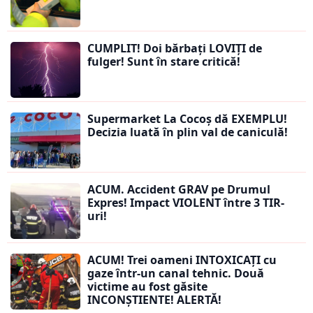
CUMPLIT! Doi bărbați LOVIȚI de
fulger! Sunt în stare critică!
Supermarket La Cocoș dă EXEMPLU!
Decizia luată în plin val de caniculă!
ACUM. Accident GRAV pe Drumul
Expres! Impact VIOLENT între 3 TIR-
uri!
ACUM! Trei oameni INTOXICAȚI cu
gaze într-un canal tehnic. Două
victime au fost găsite
INCONȘTIENTE! ALERTĂ!