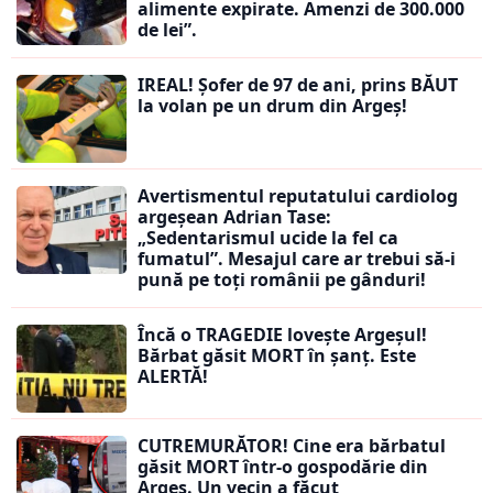
alimente expirate. Amenzi de 300.000
de lei”.
IREAL! Șofer de 97 de ani, prins BĂUT
la volan pe un drum din Argeș!
Avertismentul reputatului cardiolog
argeșean Adrian Tase:
„Sedentarismul ucide la fel ca
fumatul”. Mesajul care ar trebui să-i
pună pe toți românii pe gânduri!
Încă o TRAGEDIE lovește Argeșul!
Bărbat găsit MORT în șanț. Este
ALERTĂ!
CUTREMURĂTOR! Cine era bărbatul
găsit MORT într-o gospodărie din
Argeș. Un vecin a făcut