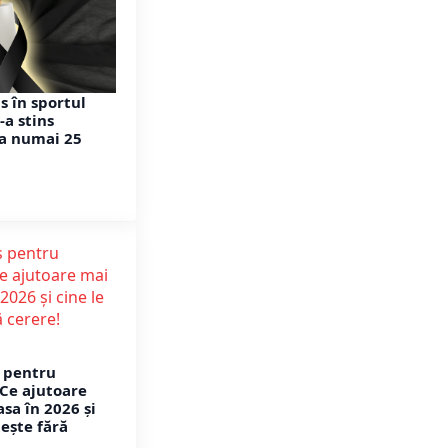
 în sportul
-a stins
la numai 25
s pentru
 Ce ajutoare
sa în 2026 și
mește fără