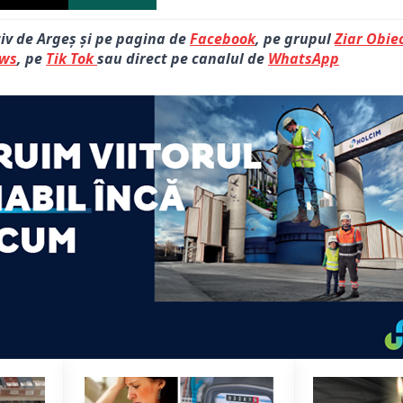
tiv de Argeș și pe pagina de
Facebook
, pe grupul
Ziar Obiec
ews
, pe
Tik Tok
sau direct pe canalul de
WhatsApp