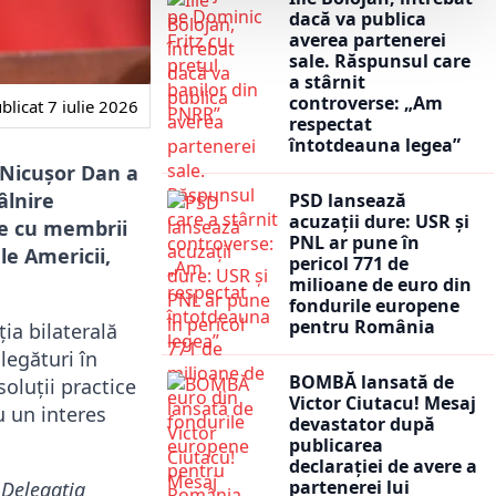
dacă va publica
averea partenerei
sale. Răspunsul care
a stârnit
controverse: „Am
blicat
7 iulie 2026
respectat
întotdeauna legea”
 Nicușor Dan a
âlnire
PSD lansează
acuzații dure: USR și
te cu membrii
PNL ar pune în
le Americii,
pericol 771 de
milioane de euro din
fondurile europene
pentru România
ia bilaterală
legături în
BOMBĂ lansată de
soluții practice
Victor Ciutacu! Mesaj
u un interes
devastator după
publicarea
declarației de avere a
partenerei lui
 Delegația