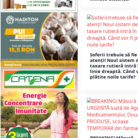
Șoferii trebuie să fie
atenți! Noul sistem 
taxare rutieră intră 
linie dreaptă. Când v
plătite noile tarife?
BREAKING! Măsură