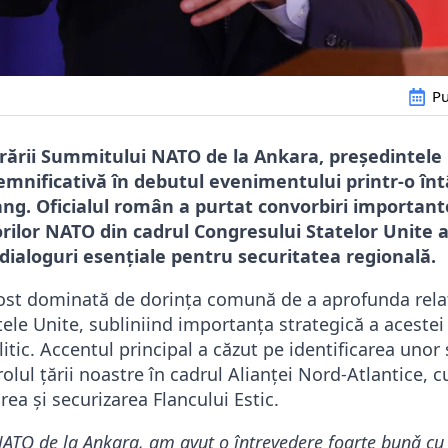
Pu
rării Summitului NATO de la Ankara, președintele
mnificativă în debutul evenimentului printr-o înt
ang. Oficialul român a purtat convorbiri importan
rilor NATO din cadrul Congresului Statelor Unite a
ialoguri esențiale pentru securitatea regională.
 fost dominată de dorința comună de a aprofunda relaț
ele Unite, subliniind importanța strategică a acestei 
itic. Accentul principal a căzut pe identificarea unor 
olul țării noastre în cadrul Alianței Nord-Atlantice, c
rea și securizarea Flancului Estic.
ATO de la Ankara, am avut o întrevedere foarte bunǎ cu