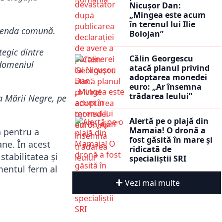
Nicușor Dan:
„Mingea este acum
în terenul lui Ilie
 agenda comunǎ.
Bolojan”
tegic dintre
Călin Georgescu
 domeniul
atacă planul privind
adoptarea monedei
euro: „Ar însemna
trădarea leului”
a Mării Negre, pe
Alertă pe o plajă din
Mamaia! O dronă a
ă pentru a
fost găsită în mare și
ne. În acest
ridicată de
tabilitatea și
specialiștii SRI
mentul ferm al
Vezi mai multe