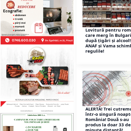
Lovitură pentru rom
care merg în Bulgar
după țigări și alcool!
ANAF și Vama schim
regulile!
ALERTĂ! Trei cutrem
într-o singură noapt
România! Două s-au
produs la doar 33 de
minute distanță!