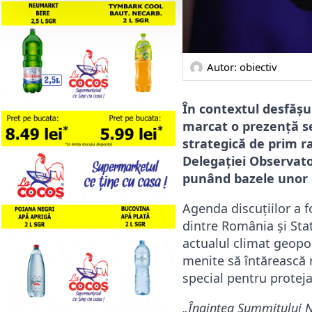
Autor: 
obiectiv
În contextul desfășu
marcat o prezență se
strategică de prim r
Delegației Observato
punând bazele unor d
​Agenda discuțiilor a
dintre România și Stat
actualul climat geopol
menite să întărească r
special pentru proteja
„Înaintea Summitului N