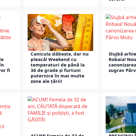
Canicula slăbește, dar nu
Slujbă arhi
de
pleacă! Weekend cu
Robaia! Nou
în
temperaturi de până la
canonizare
or fi
36 de grade și furtuni
zugrav Pâr
puternice în mai multe
zone ale țării!
ACUM! Femeia de 32 de
BREAKING! 