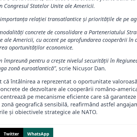
 Congresul Statelor Unite ale Americii.
t importanța relației transatlantice și prioritățile de pe
odalități concrete de consolidare a Parteneriatului Stra
e ale Americii, cu accent pe aprofundarea cooperării în
carea oportunităților economice.
împreună pentru a crește nivelul securității în Regiune
eaga zonă euroatlantică”
, scrie Nicușor Dan.
t că întâlnirea a reprezentat o oportunitate valoroas
concrete de dezvoltare ale cooperării româno-america
ncentrează pe mecanisme eficiente care să garanteze s
ă zonă geografică sensibilă, reafirmând astfel angaja
ile și obiectivele strategice ale NATO.
Twitter
WhatsApp