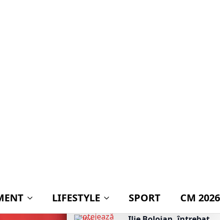
așteptat de toți
românii!
Mihai Coteț, atac dur
la adresa
populismului: „Este
cea mai ieftină
metodă de a obține
voturi și cea mai
scumpă cale de a
ruina o țară”
„Câciu aruncă
bomba în scandalul
Legii integrității:
acuză PNL și USR că
îl protejează pe
Dominic Fritz cu
prețul banilor din
PNRR”
Ilie Bolojan, întrebat