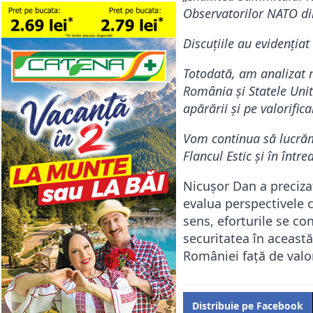
Observatorilor NATO din
Discuțiile au evidenția
Totodată, am analizat m
România și Statele Unit
apărării și pe valorifi
Vom continua să lucrăm 
Flancul Estic și în într
​Nicușor Dan a preciza
evalua perspectivele 
sens, eforturile se co
securitatea în aceast
României față de valor
Distribuie pe Facebook