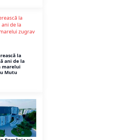
erească la
ă ani de la
a marelui
vu Mutu
În România va