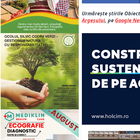
Urmărește știrile Obiec
Argeșului
, pe
Google N