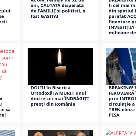
ani, CĂUTATĂ disperată
fi cel mai 
ului:
de FAMILIE și polițiști, a
din spațiul
se
fost GĂSITĂ!
parafat AC
cii
finanțare p
INVESTIȚIA 
milioane de
DOLIU în Biserica
BREAKING! 
Ortodoxă! A MURIT unul
FEROVIARĂ 
i
dintre cei mai ÎNDRĂGIȚI
prin INTRO
u
preoți din România
circulație a
ie să
TREN electr
re?
PESA