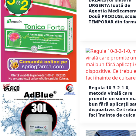
URGENTĂ luată de
Agenția Medicament
Două PRODUSE, scoa
TEMPORAR din farma
Regula 10-3-2-1-0,
metoda virală care
promite un somn ma
bun fără aplicații sa
dispozitive. Ce trebu
faci înainte de culca