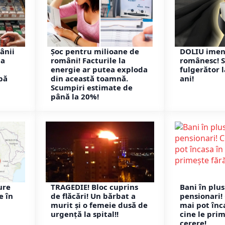
ânii
Șoc pentru milioane de
DOLIU imens
ia
români! Facturile la
românesc! S
energie ar putea exploda
fulgerător 
bă
din această toamnă.
ani!
Scumpiri estimate de
până la 20%!
ure
TRAGEDIE! Bloc cuprins
Bani în plu
e în
de flăcări! Un bărbat a
pensionari!
murit și o femeie dusă de
mai pot înca
urgență la spital!!
cine le pri
cerere!