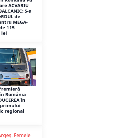
mare ACVARIU
 BALCANIC: S-a
ORDUL de
entru MEGA-
de 115
 lei
Premieră
în România
DUCEREA în
 primului
ic regional