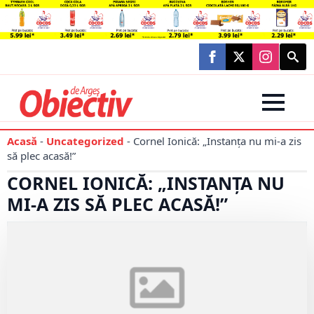
Searc
for:
Acasă
-
Uncategorized
-
Cornel Ionică: „Instanța nu mi-a zis
să plec acasă!”
CORNEL IONICĂ: „INSTANȚA NU
MI-A ZIS SĂ PLEC ACASĂ!”