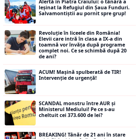
Alertă în Piatra Craiului: o tânără a
leșinat la Refugiul din Șaua Funduri.
Salvamontiștii au pornit spre grup!
Revoluție în liceele din România!
Elevii care intră în clasa a IX-a din
toamnă vor învăța după programe
complet noi. Ce se schimbă după 20
de ani?
ACUM! Mașină spulberată de TIR!
Intervenție de urgență!
SCANDAL monstru între AUR și
Ministerul Mediului! Pe ce s-au
cheltuit cei 373.600 de lei?
BREAKING! Tânăr de 21 ani în stare