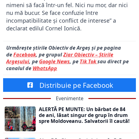
nimeni să facă într-un fel. Nici nu mor, dar nici
nu mă bucur. Se face confuzie între
incompatibilitate și conflict de interese” a
declarat edilul Cornel Ionică.
Urmărește știrile Obiectiv de Argeș și pe pagina
de
Facebook
, pe grupul
Ziar Obiectiv – Știrile
Argeșului
, pe
Google News
, pe
Tik Tok
sau direct pe
canalul de
WhatsApp
Distribuie pe Facebook
Evenimente
ALERTĂ PE MUNTE: Un bărbat de 84
de ani, lăsat singur de grup în drum
spre Moldoveanu. Salvatorii îl caută!