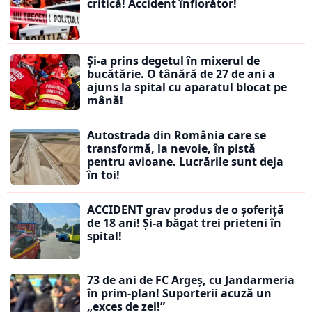
critică! Accident înfiorător!
Și-a prins degetul în mixerul de
bucătărie. O tânără de 27 de ani a
ajuns la spital cu aparatul blocat pe
mână!
Autostrada din România care se
transformă, la nevoie, în pistă
pentru avioane. Lucrările sunt deja
în toi!
ACCIDENT grav produs de o șoferiță
de 18 ani! Și-a băgat trei prieteni în
spital!
73 de ani de FC Argeș, cu Jandarmeria
în prim-plan! Suporterii acuză un
„exces de zel!”