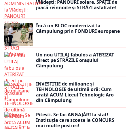
Vlădești: PANOURI solare, SPAȚII de
joacă reînnoite și STRĂZI asfaltate!
Încă un BLOC modernizat la
Câmpulung prin FONDURI europene
Un nou UTILAJ fabulos a ATERIZAT
direct pe STRĂZILE orașului
Câmpulung
INVESTIȚIE de milioane și
TEHNOLOGIE de ultimă oră: Cum
arată ACUM Liceul Tehnologic Aro
din Câmpulung
Pitești. Se fac ANGAJĂRI la stat!
Instituția care scoate la CONCURS
mai multe posturi!