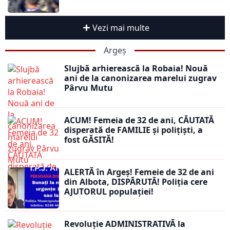
Vezi mai multe
Argeș
Slujbă arhierească la Robaia! Nouă
ani de la canonizarea marelui zugrav
Pârvu Mutu
ACUM! Femeia de 32 de ani, CĂUTATĂ
disperată de FAMILIE și polițiști, a
fost GĂSITĂ!
ALERTĂ în Argeș! Femeie de 32 de ani
din Albota, DISPĂRUTĂ! Poliția cere
AJUTORUL populației!
Revoluție ADMINISTRATIVĂ la