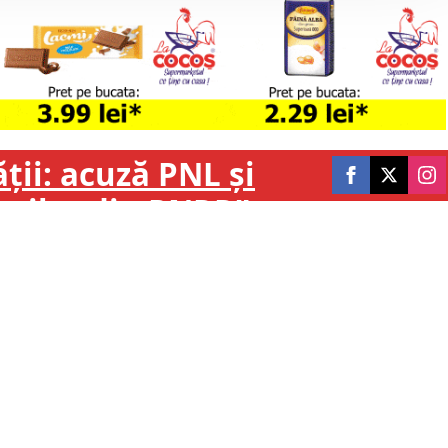
ții: acuză PNL și
banilor din PNRR”