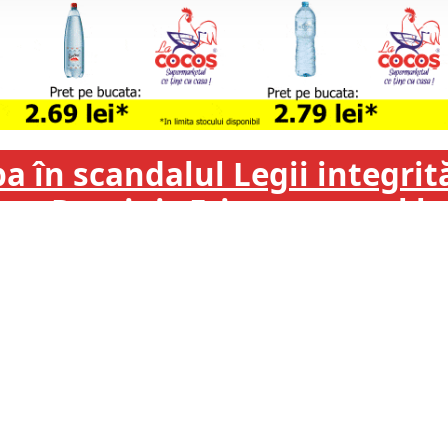
 în scandalul Legii integrită
ă pe Dominic Fritz cu prețul 