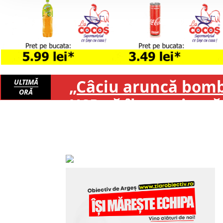
„Câciu aruncă bomba
ULTIMĂ
ORĂ
USR că îl protejeaz