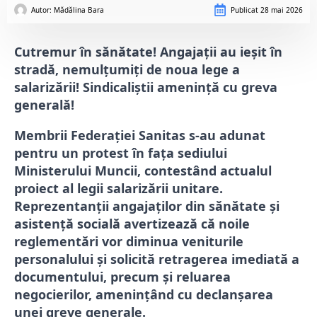
Autor: 
Mădălina Bara
Publicat
28 mai 2026
Cutremur în sănătate! Angajații au ieșit în
stradă, nemulțumiți de noua lege a
salarizării! Sindicaliștii amenință cu greva
generală!
Membrii Federației Sanitas s-au adunat
pentru un protest în fața sediului
Ministerului Muncii, contestând actualul
proiect al legii salarizării unitare.
Reprezentanții angajaților din sănătate și
asistență socială avertizează că noile
reglementări vor diminua veniturile
personalului și solicită retragerea imediată a
documentului, precum și reluarea
negocierilor, amenințând cu declanșarea
unei greve generale.