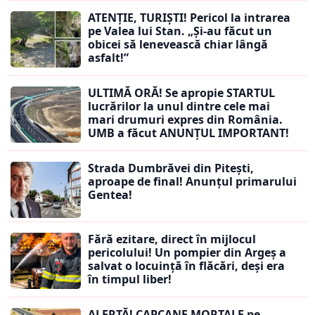
ATENȚIE, TURIȘTI! Pericol la intrarea
pe Valea lui Stan. „Și-au făcut un
obicei să lenevească chiar lângă
asfalt!”
ULTIMĂ ORĂ! Se apropie STARTUL
lucrărilor la unul dintre cele mai
mari drumuri expres din România.
UMB a făcut ANUNȚUL IMPORTANT!
Strada Dumbrăvei din Pitești,
aproape de final! Anunțul primarului
Gentea!
Fără ezitare, direct în mijlocul
pericolului! Un pompier din Argeș a
salvat o locuință în flăcări, deși era
în timpul liber!
ALERTĂ! CAPCANE MORTALE pe