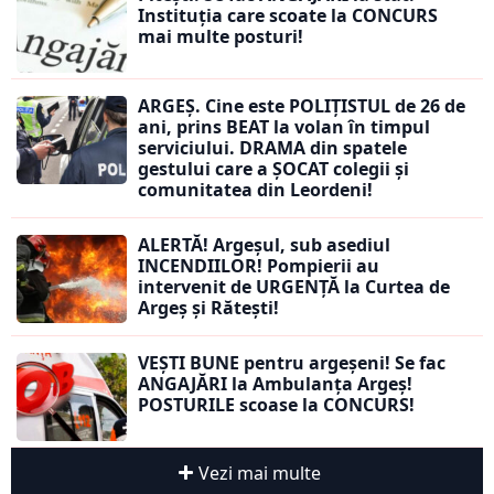
Instituția care scoate la CONCURS
mai multe posturi!
ARGEȘ. Cine este POLIȚISTUL de 26 de
ani, prins BEAT la volan în timpul
serviciului. DRAMA din spatele
gestului care a ȘOCAT colegii și
comunitatea din Leordeni!
ALERTĂ! Argeșul, sub asediul
INCENDIILOR! Pompierii au
intervenit de URGENȚĂ la Curtea de
Argeș și Rătești!
VEȘTI BUNE pentru argeșeni! Se fac
ANGAJĂRI la Ambulanța Argeș!
POSTURILE scoase la CONCURS!
Vezi mai multe