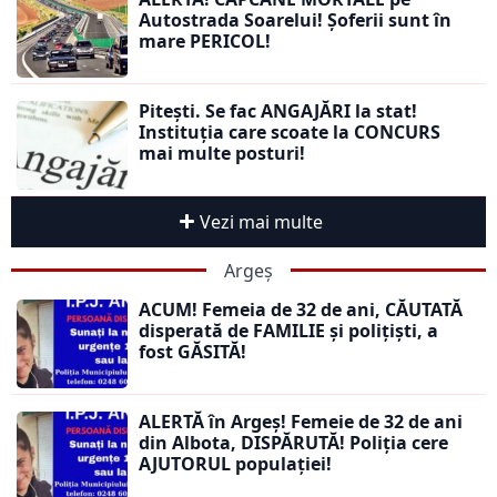
Autostrada Soarelui! Șoferii sunt în
mare PERICOL!
Pitești. Se fac ANGAJĂRI la stat!
Instituția care scoate la CONCURS
mai multe posturi!
Vezi mai multe
Argeș
ACUM! Femeia de 32 de ani, CĂUTATĂ
disperată de FAMILIE și polițiști, a
fost GĂSITĂ!
ALERTĂ în Argeș! Femeie de 32 de ani
din Albota, DISPĂRUTĂ! Poliția cere
AJUTORUL populației!