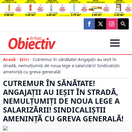
Searc
for:
Acasă
-
Știri
-
Cutremur în sănătate! Angajații au ieșit în
stradă, nemulțumiți de noua lege a salarizării! Sindicaliștii
amenință cu greva generală!
CUTREMUR ÎN SĂNĂTATE!
ANGAJAȚII AU IEȘIT ÎN STRADĂ,
NEMULȚUMIȚI DE NOUA LEGE A
SALARIZĂRII! SINDICALIȘTII
AMENINȚĂ CU GREVA GENERALĂ!