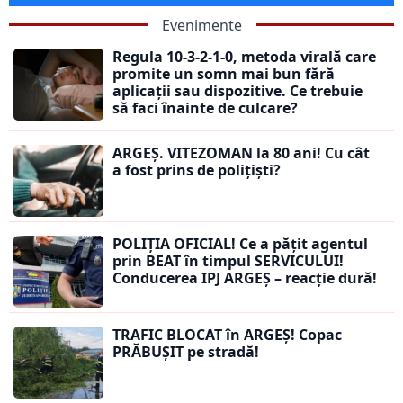
Evenimente
Regula 10-3-2-1-0, metoda virală care
promite un somn mai bun fără
aplicații sau dispozitive. Ce trebuie
să faci înainte de culcare?
ARGEȘ. VITEZOMAN la 80 ani! Cu cât
a fost prins de polițiști?
POLIȚIA OFICIAL! Ce a pățit agentul
prin BEAT în timpul SERVICULUI!
Conducerea IPJ ARGEȘ – reacție dură!
TRAFIC BLOCAT în ARGEȘ! Copac
PRĂBUȘIT pe stradă!