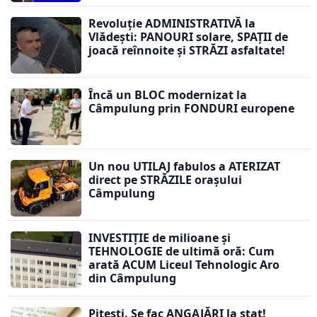
Revoluție ADMINISTRATIVĂ la
Vlădești: PANOURI solare, SPAȚII de
joacă reînnoite și STRĂZI asfaltate!
Încă un BLOC modernizat la
Câmpulung prin FONDURI europene
Un nou UTILAJ fabulos a ATERIZAT
direct pe STRĂZILE orașului
Câmpulung
INVESTIȚIE de milioane și
TEHNOLOGIE de ultimă oră: Cum
arată ACUM Liceul Tehnologic Aro
din Câmpulung
Pitești. Se fac ANGAJĂRI la stat!