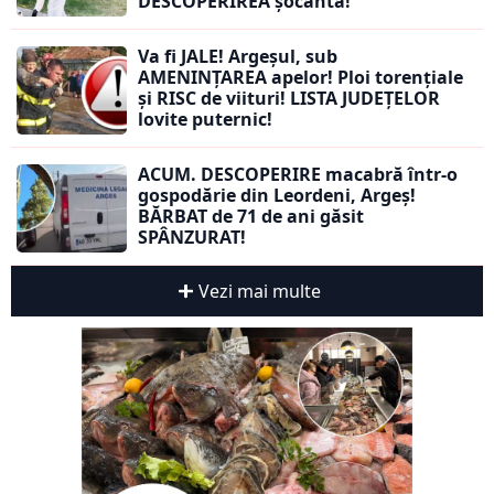
DESCOPERIREA șocantă!
Va fi JALE! Argeșul, sub
AMENINȚAREA apelor! Ploi torențiale
și RISC de viituri! LISTA JUDEȚELOR
lovite puternic!
ACUM. DESCOPERIRE macabră într-o
gospodărie din Leordeni, Argeș!
BĂRBAT de 71 de ani găsit
SPÂNZURAT!
Vezi mai multe