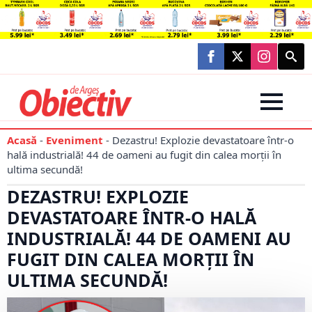
Searc
for:
Acasă
-
Eveniment
-
Dezastru! Explozie devastatoare într-o
hală industrială! 44 de oameni au fugit din calea morții în
ultima secundă!
DEZASTRU! EXPLOZIE
DEVASTATOARE ÎNTR-O HALĂ
INDUSTRIALĂ! 44 DE OAMENI AU
FUGIT DIN CALEA MORȚII ÎN
ULTIMA SECUNDĂ!