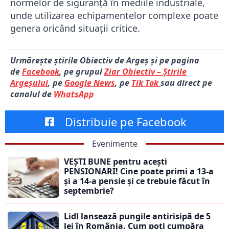
normelor de siguranță în mediile industriale,
unde utilizarea echipamentelor complexe poate
genera oricând situații critice.
Urmărește știrile Obiectiv de Argeș și pe pagina
de
Facebook
, pe grupul
Ziar Obiectiv – Știrile
Argeșului
, pe
Google News
, pe
Tik Tok
sau direct pe
canalul de
WhatsApp
Distribuie pe Facebook
Evenimente
VEȘTI BUNE pentru acești
PENSIONARI! Cine poate primi a 13-a
și a 14-a pensie și ce trebuie făcut în
septembrie?
Lidl lansează pungile antirisipă de 5
lei în România. Cum poți cumpăra