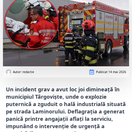
Autor: 
redactie
Publicat
14 mai 2026
Un incident grav a avut loc joi dimineață în
municipiul Târgoviște, unde o explozie
puternică a zguduit o hală industrială situată
pe strada Laminorului. Deflagrația a generat
panică printre angajații aflați la serviciu,
impunând o intervenție de urgență a