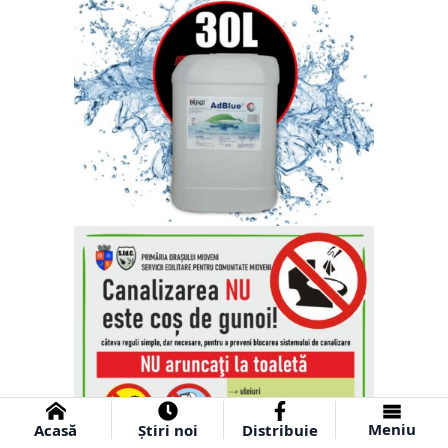
Meniu
Acasă
Știri noi
Distribuie