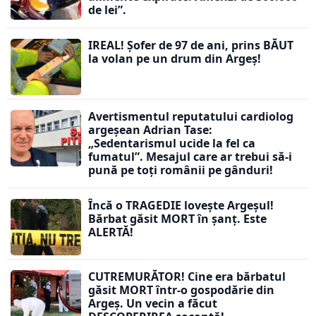
de lei”.
IREAL! Șofer de 97 de ani, prins BĂUT
la volan pe un drum din Argeș!
Avertismentul reputatului cardiolog
argeșean Adrian Tase:
„Sedentarismul ucide la fel ca
fumatul”. Mesajul care ar trebui să-i
pună pe toți românii pe gânduri!
Încă o TRAGEDIE lovește Argeșul!
Bărbat găsit MORT în șanț. Este
ALERTĂ!
CUTREMURĂTOR! Cine era bărbatul
găsit MORT într-o gospodărie din
Argeș. Un vecin a făcut