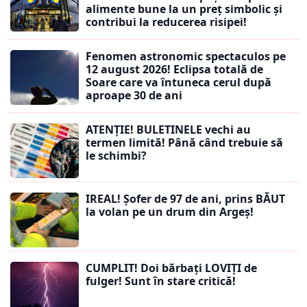
alimente bune la un preț simbolic și
contribui la reducerea risipei!
Fenomen astronomic spectaculos pe
12 august 2026! Eclipsa totală de
Soare care va întuneca cerul după
aproape 30 de ani
ATENȚIE! BULETINELE vechi au
termen limită! Până când trebuie să
le schimbi?
IREAL! Șofer de 97 de ani, prins BĂUT
la volan pe un drum din Argeș!
CUMPLIT! Doi bărbați LOVIȚI de
fulger! Sunt în stare critică!