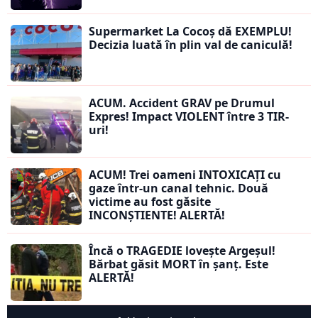
Supermarket La Cocoș dă EXEMPLU!
Decizia luată în plin val de caniculă!
ACUM. Accident GRAV pe Drumul
Expres! Impact VIOLENT între 3 TIR-
uri!
ACUM! Trei oameni INTOXICAȚI cu
gaze într-un canal tehnic. Două
victime au fost găsite
INCONȘTIENTE! ALERTĂ!
Încă o TRAGEDIE lovește Argeșul!
Bărbat găsit MORT în șanț. Este
ALERTĂ!