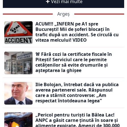
Vezi mai multe
Argeș
ACUM!!! „INFERN pe A1 spre
București! Mii de șoferi blocați în
trafic după un accident. Se circulă cu
viteza melcului! VIDEO
🚨 Fără cozi la certificate fiscale în
Pitești! Serviciul care le permite
cetățenilor să evite drumurile și
așteptarea la ghișee
Ilie Bolojan, întrebat dacă va publica
averea partenerei sale. Răspunsul
care a stârnit controverse: „Am
respectat întotdeauna legea”
„Pericol pentru turiști la Bâlea Lac!
ANPC a găsit carne ținută în soare și
alimente expirate. Amenzi de 300.000