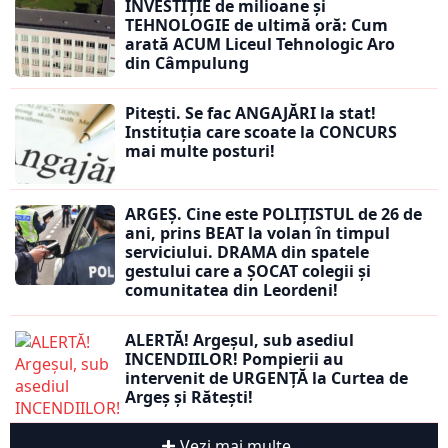
INVESTIȚIE de milioane și
TEHNOLOGIE de ultimă oră: Cum
arată ACUM Liceul Tehnologic Aro
din Câmpulung
Pitești. Se fac ANGAJĂRI la stat!
Instituția care scoate la CONCURS
mai multe posturi!
ARGEȘ. Cine este POLIȚISTUL de 26 de
ani, prins BEAT la volan în timpul
serviciului. DRAMA din spatele
gestului care a ȘOCAT colegii și
comunitatea din Leordeni!
ALERTĂ! Argeșul, sub asediul
INCENDIILOR! Pompierii au
intervenit de URGENȚĂ la Curtea de
Argeș și Rătești!
Vezi mai multe