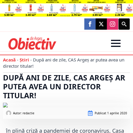
Searc
for:
Acasă
-
Știri
-
După ani de zile, CAS Argeș ar putea avea un
director titular!
DUPĂ ANI DE ZILE, CAS ARGEȘ AR
PUTEA AVEA UN DIRECTOR
TITULAR!
Autor: 
redactie
Publicat
1 aprilie 2020
în plină criză a pandemiei de coronavirus, Casa