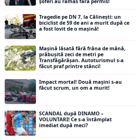
șoferi au rămas fără permis!
Tragedie pe DN 7, la Călinești: un
biciclist de 59 de ani a murit după ce
a fost lovit de o mașină!
Mașină lăsată fără frâna de mână,
prăbușită zeci de metri pe
Transfăgărășan. Autoturismul s-a
făcut praf printre stânci!
Impact mortal! Două mașini s-au
făcut scrum, un om a murit!
SCANDAL după DINAMO –
VOLUNTARI! Ce s-a întâmplat
imediat după meci?