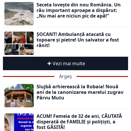
Seceta lovește din nou România. Un
râu important aproape a dispărut:
„Nu mai are niciun pic de apă!”
ȘOCANT! Ambulanță atacată cu
topoare și pietre! Un salvator a fost
rănit!
Vezi mai multe
Argeș
Slujbă arhierească la Robaia! Nouă
ani de la canonizarea marelui zugrav
Pârvu Mutu
ACUM! Femeia de 32 de ani, CĂUTATĂ
disperată de FAMILIE și polițiști, a
fost GĂSITĂ!