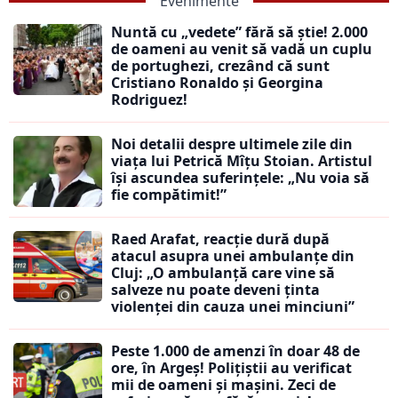
Evenimente
Nuntă cu „vedete” fără să știe! 2.000
de oameni au venit să vadă un cuplu
de portughezi, crezând că sunt
Cristiano Ronaldo și Georgina
Rodriguez!
Noi detalii despre ultimele zile din
viața lui Petrică Mîțu Stoian. Artistul
își ascundea suferințele: „Nu voia să
fie compătimit!”
Raed Arafat, reacție dură după
atacul asupra unei ambulanțe din
Cluj: „O ambulanță care vine să
salveze nu poate deveni ținta
violenței din cauza unei minciuni”
Peste 1.000 de amenzi în doar 48 de
ore, în Argeș! Polițiștii au verificat
mii de oameni și mașini. Zeci de