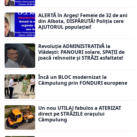
ALERTĂ în Argeș! Femeie de 32 de ani
din Albota, DISPĂRUTĂ! Poliția cere
AJUTORUL populației!
Revoluție ADMINISTRATIVĂ la
Vlădești: PANOURI solare, SPAȚII de
joacă reînnoite și STRĂZI asfaltate!
Încă un BLOC modernizat la
Câmpulung prin FONDURI europene
Un nou UTILAJ fabulos a ATERIZAT
direct pe STRĂZILE orașului
Câmpulung