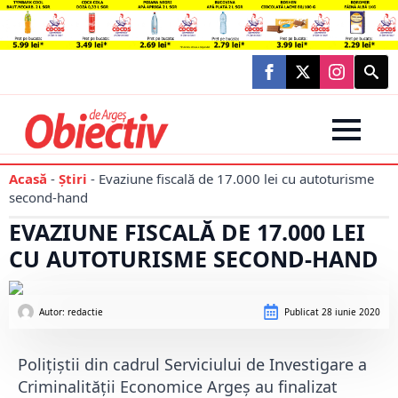
Searc
for:
Acasă
-
Știri
-
Evaziune fiscală de 17.000 lei cu autoturisme
second-hand
EVAZIUNE FISCALĂ DE 17.000 LEI
CU AUTOTURISME SECOND-HAND
Autor: 
redactie
Publicat
28 iunie 2020
Polițiștii din cadrul Serviciului de Investigare a
Criminalității Economice Argeș au finalizat