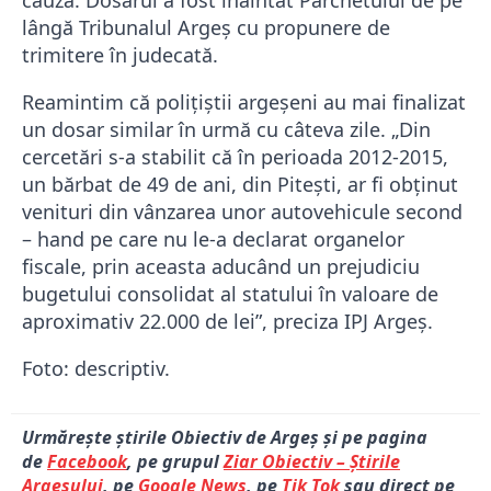
cauză. Dosarul a fost înaintat Parchetului de pe
lângă Tribunalul Argeș cu propunere de
trimitere în judecată.
Reamintim că polițiștii argeșeni au mai finalizat
un dosar similar în urmă cu câteva zile. „Din
cercetări s-a stabilit că în perioada 2012-2015,
un bărbat de 49 de ani, din Pitești, ar fi obținut
venituri din vânzarea unor autovehicule second
– hand pe care nu le-a declarat organelor
fiscale, prin aceasta aducând un prejudiciu
bugetului consolidat al statului în valoare de
aproximativ 22.000 de lei”, preciza IPJ Argeș.
Foto: descriptiv.
Urmărește știrile Obiectiv de Argeș și pe pagina
de
Facebook
, pe grupul
Ziar Obiectiv – Știrile
Argeșului
, pe
Google News
, pe
Tik Tok
sau direct pe