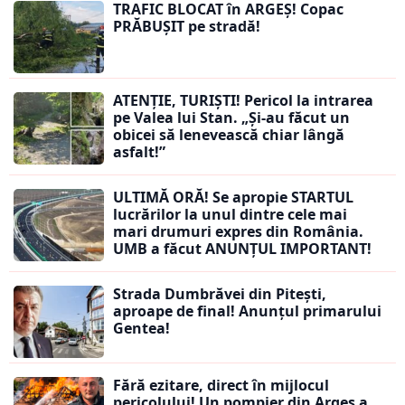
TRAFIC BLOCAT în ARGEȘ! Copac
PRĂBUȘIT pe stradă!
ATENȚIE, TURIȘTI! Pericol la intrarea
pe Valea lui Stan. „Și-au făcut un
obicei să lenevească chiar lângă
asfalt!”
ULTIMĂ ORĂ! Se apropie STARTUL
lucrărilor la unul dintre cele mai
mari drumuri expres din România.
UMB a făcut ANUNȚUL IMPORTANT!
Strada Dumbrăvei din Pitești,
aproape de final! Anunțul primarului
Gentea!
Fără ezitare, direct în mijlocul
pericolului! Un pompier din Argeș a