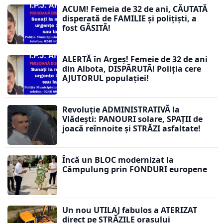
ACUM! Femeia de 32 de ani, CĂUTATĂ
disperată de FAMILIE și polițiști, a
fost GĂSITĂ!
ALERTĂ în Argeș! Femeie de 32 de ani
din Albota, DISPĂRUTĂ! Poliția cere
AJUTORUL populației!
Revoluție ADMINISTRATIVĂ la
Vlădești: PANOURI solare, SPAȚII de
joacă reînnoite și STRĂZI asfaltate!
Încă un BLOC modernizat la
Câmpulung prin FONDURI europene
Un nou UTILAJ fabulos a ATERIZAT
direct pe STRĂZILE orașului