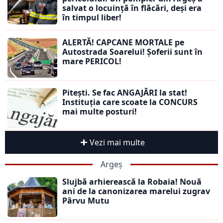
salvat o locuință în flăcări, deși era
în timpul liber!
ALERTĂ! CAPCANE MORTALE pe
Autostrada Soarelui! Șoferii sunt în
mare PERICOL!
Pitești. Se fac ANGAJĂRI la stat!
Instituția care scoate la CONCURS
mai multe posturi!
Vezi mai multe
Argeș
Slujbă arhierească la Robaia! Nouă
ani de la canonizarea marelui zugrav
Pârvu Mutu