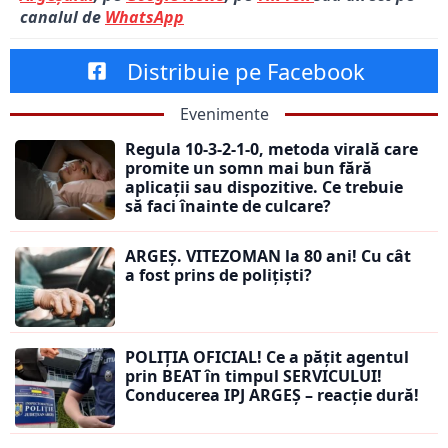
canalul de
WhatsApp
Distribuie pe Facebook
Evenimente
Regula 10-3-2-1-0, metoda virală care
promite un somn mai bun fără
aplicații sau dispozitive. Ce trebuie
să faci înainte de culcare?
ARGEȘ. VITEZOMAN la 80 ani! Cu cât
a fost prins de polițiști?
POLIȚIA OFICIAL! Ce a pățit agentul
prin BEAT în timpul SERVICULUI!
Conducerea IPJ ARGEȘ – reacție dură!