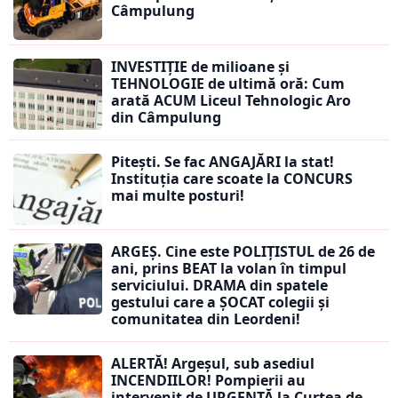
Câmpulung
INVESTIȚIE de milioane și
TEHNOLOGIE de ultimă oră: Cum
arată ACUM Liceul Tehnologic Aro
din Câmpulung
Pitești. Se fac ANGAJĂRI la stat!
Instituția care scoate la CONCURS
mai multe posturi!
ARGEȘ. Cine este POLIȚISTUL de 26 de
ani, prins BEAT la volan în timpul
serviciului. DRAMA din spatele
gestului care a ȘOCAT colegii și
comunitatea din Leordeni!
ALERTĂ! Argeșul, sub asediul
INCENDIILOR! Pompierii au
intervenit de URGENȚĂ la Curtea de