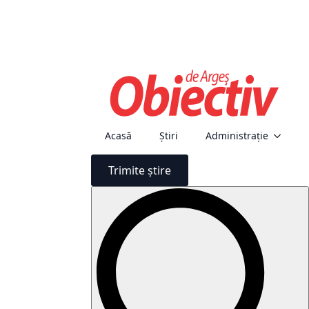
Acasă
Știri
Administraţie
Trimite știre