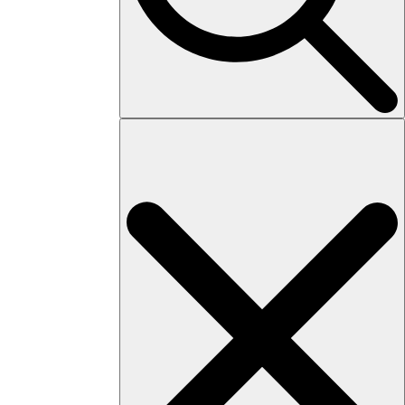
Search
for: