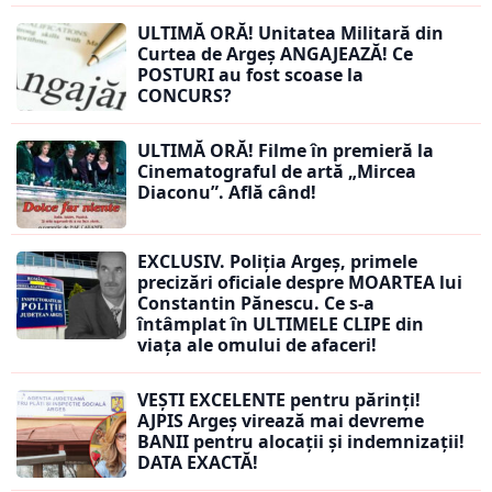
ULTIMĂ ORĂ! Unitatea Militară din
Curtea de Argeș ANGAJEAZĂ! Ce
POSTURI au fost scoase la
CONCURS?
ULTIMĂ ORĂ! Filme în premieră la
Cinematograful de artă „Mircea
Diaconu”. Află când!
EXCLUSIV. Poliția Argeș, primele
precizări oficiale despre MOARTEA lui
Constantin Pănescu. Ce s-a
întâmplat în ULTIMELE CLIPE din
viața ale omului de afaceri!
VEȘTI EXCELENTE pentru părinți!
AJPIS Argeș virează mai devreme
BANII pentru alocații și indemnizații!
DATA EXACTĂ!