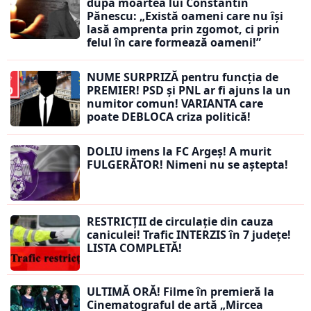
după moartea lui Constantin
Pănescu: „Există oameni care nu își
lasă amprenta prin zgomot, ci prin
felul în care formează oameni!”
NUME SURPRIZĂ pentru funcția de
PREMIER! PSD și PNL ar fi ajuns la un
numitor comun! VARIANTA care
poate DEBLOCA criza politică!
DOLIU imens la FC Argeș! A murit
FULGERĂTOR! Nimeni nu se aștepta!
RESTRICȚII de circulație din cauza
caniculei! Trafic INTERZIS în 7 județe!
LISTA COMPLETĂ!
ULTIMĂ ORĂ! Filme în premieră la
Cinematograful de artă „Mircea