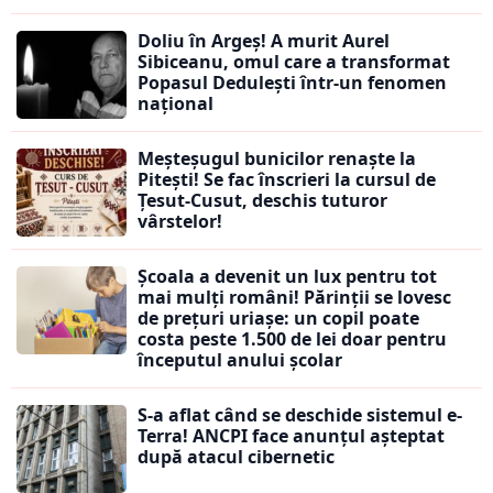
Doliu în Argeș! A murit Aurel
Sibiceanu, omul care a transformat
Popasul Dedulești într-un fenomen
național
Meșteșugul bunicilor renaște la
Pitești! Se fac înscrieri la cursul de
Țesut-Cusut, deschis tuturor
vârstelor!
Școala a devenit un lux pentru tot
mai mulți români! Părinții se lovesc
de prețuri uriașe: un copil poate
costa peste 1.500 de lei doar pentru
începutul anului școlar
S-a aflat când se deschide sistemul e-
Terra! ANCPI face anunțul așteptat
după atacul cibernetic