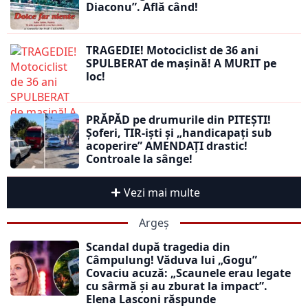
Diaconu”. Află când!
TRAGEDIE! Motociclist de 36 ani
SPULBERAT de mașină! A MURIT pe
loc!
PRĂPĂD pe drumurile din PITEȘTI!
Șoferi, TIR-iști și „handicapați sub
acoperire” AMENDAȚI drastic!
Controale la sânge!
Vezi mai multe
Argeș
Scandal după tragedia din
Câmpulung! Văduva lui „Gogu”
Covaciu acuză: „Scaunele erau legate
cu sârmă și au zburat la impact”.
Elena Lasconi răspunde