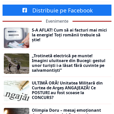
Distribuie pe Facebook
Evenimente
S-A AFLAT! Cum să ai facturi mai mici
la energie! Toți românii trebuie să
știe!
„Trotinetă electrică pe munte!
Imagini uluitoare din Bucegi: gestul
unor turiști i-a lăsat fără cuvinte pe
salvamontiști”
ULTIMĂ ORĂ! Unitatea Militară din
Curtea de Argeș ANGAJEAZĂ! Ce
POSTURI au fost scoase la
CONCURS?
Olimpia Doru – mesaj emoționant