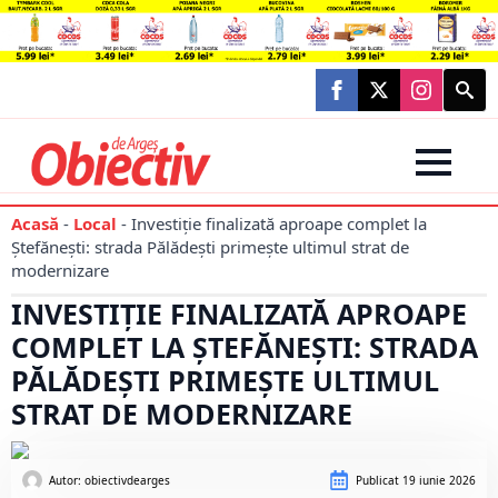
Searc
for:
Acasă
-
Local
-
Investiție finalizată aproape complet la
Ștefănești: strada Pălădești primește ultimul strat de
modernizare
INVESTIȚIE FINALIZATĂ APROAPE
COMPLET LA ȘTEFĂNEȘTI: STRADA
PĂLĂDEȘTI PRIMEȘTE ULTIMUL
STRAT DE MODERNIZARE
Autor: 
obiectivdearges
Publicat
19 iunie 2026