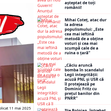
așteptat de toți
românii!
Mihai Coteț, atac dur
la adresa
populismului: „Este
cea mai ieftină
metodă de a obține
voturi și cea mai
scumpă cale de a
ruina o țară”
„Câciu aruncă
bomba în scandalul
Legii integrității:
acuză PNL și USR că
îl protejează pe
Dominic Fritz cu
prețul banilor din
PNRR”
licat
11 mai 2025
Ilie Bolojan, întrebat