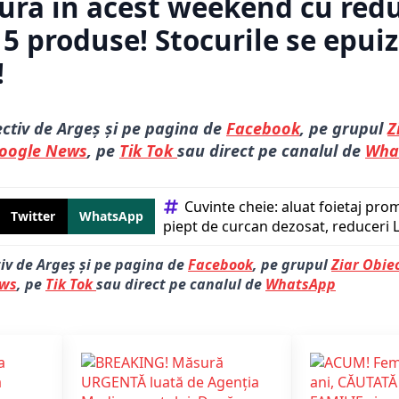
itura în acest weekend cu red
 5 produse! Stocurile se epui
!
ectiv de Argeș și pe pagina de
Facebook
, pe grupul
Z
oogle News
, pe
Tik Tok
sau direct pe canalul de
Wha
Cuvinte cheie: 
aluat foietaj pro
Twitter
WhatsApp
piept de curcan dezosat
reduceri 
tiv de Argeș și pe pagina de
Facebook
, pe grupul
Ziar Obiec
ews
, pe
Tik Tok
sau direct pe canalul de
WhatsApp