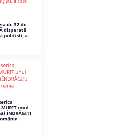
ia de 32 de
Ă disperată
 polițiști, a
serica
A MURIT unul
mai ÎNDRĂGIȚI
România