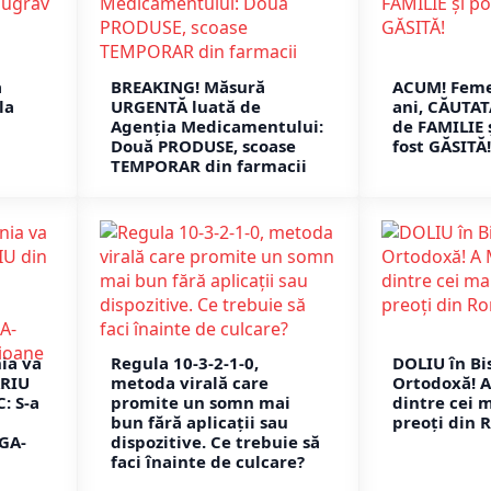
a
BREAKING! Măsură
ACUM! Feme
la
URGENTĂ luată de
ani, CĂUTAT
Agenția Medicamentului:
de FAMILIE și
Două PRODUSE, scoase
fost GĂSITĂ!
TEMPORAR din farmacii
ia va
Regula 10-3-2-1-0,
DOLIU în Bi
ARIU
metoda virală care
Ortodoxă! 
: S-a
promite un somn mai
dintre cei 
bun fără aplicații sau
preoți din 
GA-
dispozitive. Ce trebuie să
faci înainte de culcare?