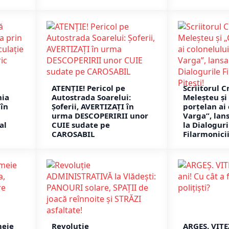
ATENȚIE! Pericol pe
Scriitorul C
nia
Autostrada Soarelui:
Meleșteu și 
în
Șoferii, AVERTIZAȚI în
porțelan ai
i
urma DESCOPERIRII unor
Varga”, lans
al
CUIE sudate pe
la Dialoguri
CAROSABIL
Filarmonicii
meie
Revoluție
ARGEȘ. VIT