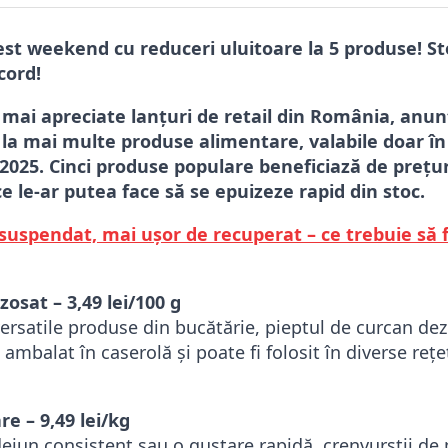
cest weekend cu reduceri uluitoare la 5 produse! St
cord!
e mai apreciate lanțuri de retail din România, anun
la mai multe produse alimentare, valabile doar în
025. Cinci produse populare beneficiază de prețur
 le-ar putea face să se epuizeze rapid din stoc.
suspendat, mai ușor de recuperat – ce trebuie să f
zosat – 3,49 lei/100 g
ersatile produse din bucătărie, pieptul de curcan dez
ambalat în caserolă și poate fi folosit în diverse rețe
re – 9,49 lei/kg
dejun consistent sau o gustare rapidă, crenvurștii de