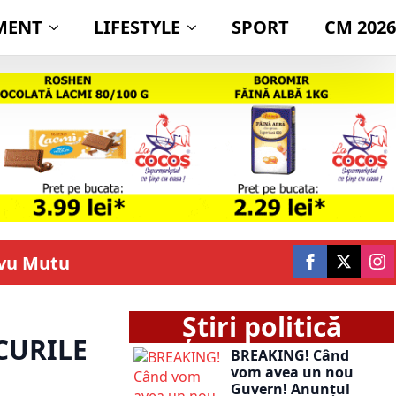
MENT
LIFESTYLE
SPORT
CM 2026
rvu Mutu
Știri politică
CURILE
BREAKING! Când
vom avea un nou
Guvern! Anunțul