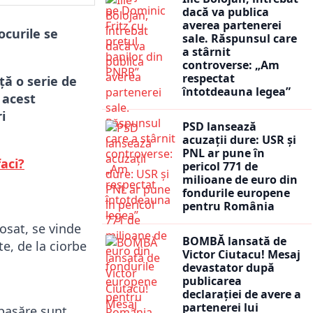
dacă va publica
averea partenerei
ocurile se
sale. Răspunsul care
a stârnit
controverse: „Am
respectat
ță o serie de
întotdeauna legea”
 acest
i
PSD lansează
acuzații dure: USR și
PNL ar pune în
aci?
pericol 771 de
milioane de euro din
fondurile europene
pentru România
osat, se vinde
BOMBĂ lansată de
te, de la ciorbe
Victor Ciutacu! Mesaj
devastator după
publicarea
declarației de avere a
partenerei lui
 pasăre sunt