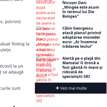
Nicușor Dan:
„Mingea este acum
în terenul lui Ilie
Bolojan”
s, potriviți
Călin Georgescu
atacă planul privind
adoptarea monedei
euro: „Ar însemna
aluat foietaj la
trădarea leului”
ulețe.
Alertă pe o plajă din
Mamaia! O dronă a
lcool) la un
fost găsită în mare și
reț se adaugă
ridicată de
specialiștii SRI
curile sunt
Vezi mai multe