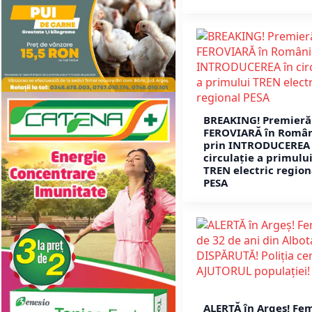
BREAKING! Premieră
FEROVIARĂ în Româ
prin INTRODUCEREA 
circulație a primulu
TREN electric region
PESA
ALERTĂ în Argeș! Fe