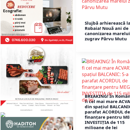
Slujbă arhierească l
Robaia! Nouă ani de 
canonizarea marelui
zugrav Pârvu Mutu
BREAKING! În Român
fi cel mai mare ACV
din spațiul BALCANIC
parafat ACORDUL de
finanțare pentru ME
INVESTIȚIA de 115
milioane de lei