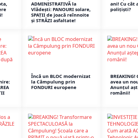
ota,
ADMINISTRATIVĂ la
ani! Cu cât 
ere
Vlădești: PANOURI solare,
polițiști?
!
SPAȚII de joacă reînnoite
și STRĂZI asfaltate!
Încă un BLOC modernizat
BREAKING! 
nire:
la Câmpulung prin
avea un no
AREA
FONDURI europene
Anunțul așt
II
românii!