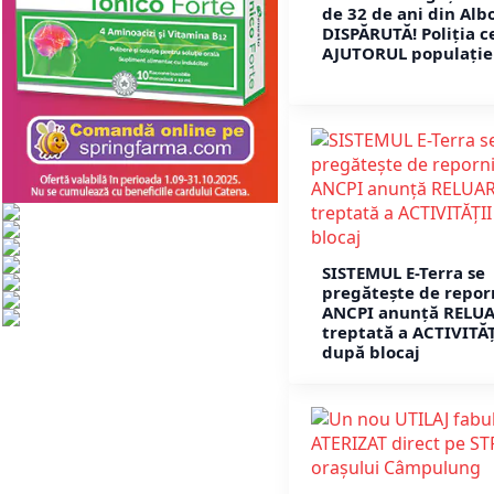
de 32 de ani din Alb
DISPĂRUTĂ! Poliția c
AJUTORUL populației
SISTEMUL E-Terra se
pregătește de repor
ANCPI anunță RELU
treptată a ACTIVITĂȚ
după blocaj