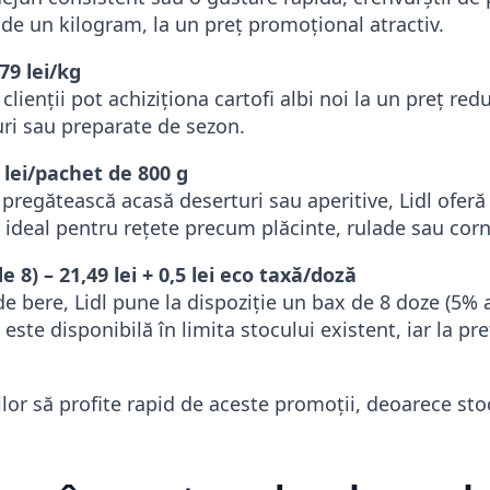
 de un kilogram, la un preț promoțional atractiv.
,79 lei/kg
lienții pot achiziționa cartofi albi noi la un preț redu
uri sau preparate de sezon.
9 lei/pachet de 800 g
 pregătească acasă deserturi sau aperitive, Lidl oferă 
e ideal pentru rețete precum plăcinte, rulade sau corn
e 8) – 21,49 lei + 0,5 lei eco taxă/doză
 bere, Lidl pune la dispoziție un bax de 8 doze (5% a
 este disponibilă în limita stocului existent, iar la p
lor să profite rapid de aceste promoții, deoarece sto