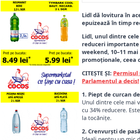
Lidl dă lovitura în a
epuizează în timp re
Lidl, unul dintre cel
reduceri importante 
weekend, 10–11 mai 2
promoționale, ceea ce
CITEȘTE ȘI:
Permisul 
Parlamentul a decis!
1. Piept de curcan de
Unul dintre cele mai v
cu 34% reducere. Este 
la tocănițe.
2. Crenvurști de pasă
Ideali pentru un mic 