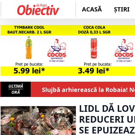
ACASĂ
ȘTIRI
ULTIMĂ
Slujbă arhierească la Robaia! 
ORĂ
LIDL DĂ LO
REDUCERI U
SE EPUIZEAZ