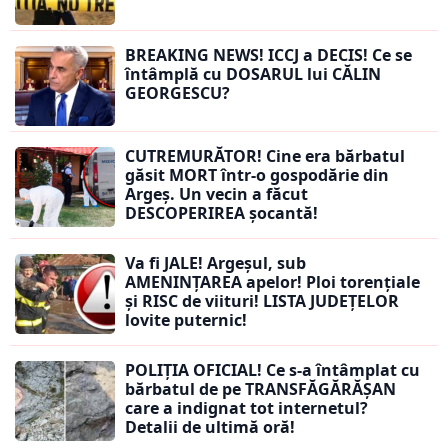
BREAKING NEWS! ICCJ a DECIS! Ce se
întâmplă cu DOSARUL lui CĂLIN
GEORGESCU?
CUTREMURĂTOR! Cine era bărbatul
găsit MORT într-o gospodărie din
Argeș. Un vecin a făcut
DESCOPERIREA șocantă!
Va fi JALE! Argeșul, sub
AMENINȚAREA apelor! Ploi torențiale
și RISC de viituri! LISTA JUDEȚELOR
lovite puternic!
POLIȚIA OFICIAL! Ce s-a întâmplat cu
bărbatul de pe TRANSFĂGĂRĂȘAN
care a indignat tot internetul?
Detalii de ultimă oră!