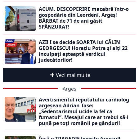
ACUM. DESCOPERIRE macabră într-o
gospodărie din Leordeni, Argeș!
BĂRBAT de 71 de ani găsit
SPÂNZURAT!
AZI! I se decide SOARTA lui CĂLIN
GEORGESCU! Horațiu Potra și alți 22
inculpați așteaptă verdicul
judecătorilor!
Vezi mai multe
Argeș
Avertismentul reputatului cardiolog
argeșean Adrian Tase:
„Sedentarismul ucide la fel ca
fumatul”. Mesajul care ar trebui să-i
pună pe toți românii pe gânduri!
Încă o TRAGEDIE lovește Argeșul!