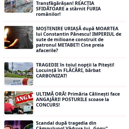
Transfăgărășan! REACȚIA
SFIDĂTOARE a stârnit FURIA
românilor!
MOȘTENIRE URIAȘĂ după MOARTEA
lui Constantin Pănescu! IMPERIUL de
sute de milioane construit de
patronul METABET! Cine preia
afacerile?
TRAGEDIE în toiul nopții la Pitești!
Locuință în FLĂCĂRI, bărbat
CARBONIZAT!
ULTIMĂ ORĂ! Primăria Călinești face
ANGAJĂRI! POSTURILE scoase la
CONCURS!
Scandal după tragedia din
Câmpulung! Văduva lui „Gogu”