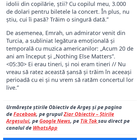
idolii din copilărie, știi? Cu copilul meu, 3.000
de dolari pentru biletele la concert. În plus, nu
știu, cui îi pasă? Trăim o singură dată.”
De asemenea, Emrah, un admirator venit din
Turcia, a subliniat legătura emoțională și
temporală cu muzica americanilor: „Acum 20 de
ani am început și „Nothing Else Matters”.
<05:30> Ei erau tineri, și noi eram tineri // Nu
vreau să ratez această șansă și trăim în aceeași
perioadă cu ei și nu vrem să ratăm concertul lor
live.”
Urmărește știrile Obiectiv de Argeș și pe pagina
de
Facebook
, pe grupul
Ziar Obiectiv – Știrile
Argeșului
, pe
Google News
, pe
Tik Tok
sau direct pe
canalul de
WhatsApp