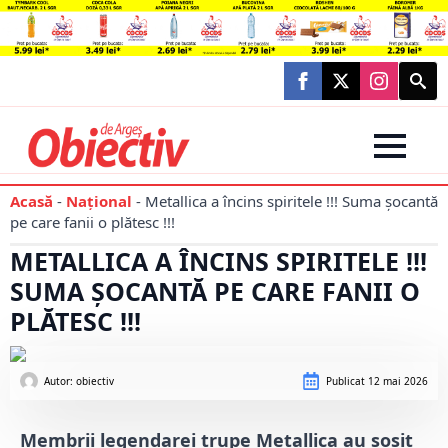
Searc
for:
Acasă
-
Național
-
Metallica a încins spiritele !!! Suma șocantă
pe care fanii o plătesc !!!
METALLICA A ÎNCINS SPIRITELE !!!
SUMA ȘOCANTĂ PE CARE FANII O
PLĂTESC !!!
Autor: 
obiectiv
Publicat
12 mai 2026
Membrii legendarei trupe Metallica au sosit