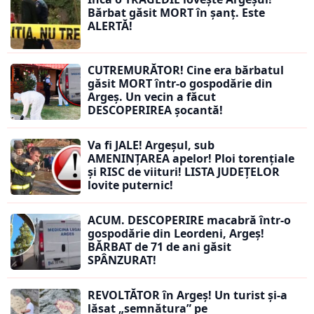
Bărbat găsit MORT în șanț. Este
ALERTĂ!
CUTREMURĂTOR! Cine era bărbatul
găsit MORT într-o gospodărie din
Argeș. Un vecin a făcut
DESCOPERIREA șocantă!
Va fi JALE! Argeșul, sub
AMENINȚAREA apelor! Ploi torențiale
și RISC de viituri! LISTA JUDEȚELOR
lovite puternic!
ACUM. DESCOPERIRE macabră într-o
gospodărie din Leordeni, Argeș!
BĂRBAT de 71 de ani găsit
SPÂNZURAT!
REVOLTĂTOR în Argeș! Un turist și-a
lăsat „semnătura” pe