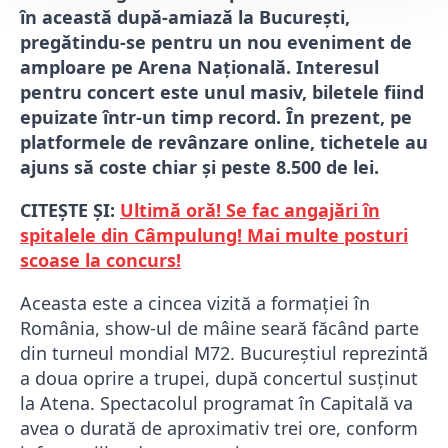
în această după-amiază la București,
pregătindu-se pentru un nou eveniment de
amploare pe Arena Națională. Interesul
pentru concert este unul masiv, biletele fiind
epuizate într-un timp record. În prezent, pe
platformele de revânzare online, tichetele au
ajuns să coste chiar și peste 8.500 de lei.
CITEȘTE ȘI:
Ultimă oră! Se fac angajări în
spitalele din Câmpulung! Mai multe posturi
scoase la concurs!
Aceasta este a cincea vizită a formației în
România, show-ul de mâine seară făcând parte
din turneul mondial M72. Bucureștiul reprezintă
a doua oprire a trupei, după concertul susținut
la Atena. Spectacolul programat în Capitală va
avea o durată de aproximativ trei ore, conform