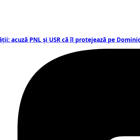
ții: acuză PNL și USR că îl protejează pe Dominic