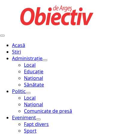
Acasă
Știri
Administraţie
Local
Educație
Național
Sănătate
Politic
Local
Național
Comunicate de presă
Eveniment
Fapt divers
Sport