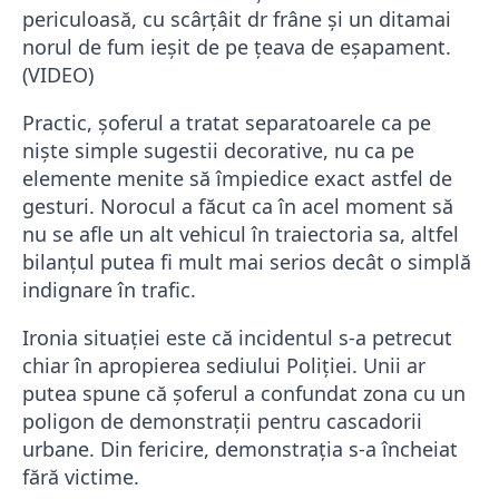
periculoasă, cu scârțâit dr frâne și un ditamai
norul de fum ieșit de pe țeava de eșapament.
(VIDEO)
Practic, șoferul a tratat separatoarele ca pe
niște simple sugestii decorative, nu ca pe
elemente menite să împiedice exact astfel de
gesturi. Norocul a făcut ca în acel moment să
nu se afle un alt vehicul în traiectoria sa, altfel
bilanțul putea fi mult mai serios decât o simplă
indignare în trafic.
Ironia situației este că incidentul s-a petrecut
chiar în apropierea sediului Poliției. Unii ar
putea spune că șoferul a confundat zona cu un
poligon de demonstrații pentru cascadorii
urbane. Din fericire, demonstrația s-a încheiat
fără victime.