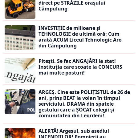
direct pe STRĂZILE orașului
Câmpulung
INVESTIȚIE de milioane și
TEHNOLOGIE de ultimă oră: Cum
arată ACUM Liceul Tehnologic Aro
din Câmpulung
Pitești. Se fac ANGAJĂRI la stat!
Instituția care scoate la CONCURS
mai multe posturi!
ARGEȘ. Cine este POLIȚISTUL de 26 de
ani, prins BEAT la volan în timpul
serviciului. DRAMA din spatele
gestului care a ȘOCAT colegii și
comunitatea din Leordeni!
ALERTĂ! Argeșul, sub asediul
INCENDIILOR! Pompierii au