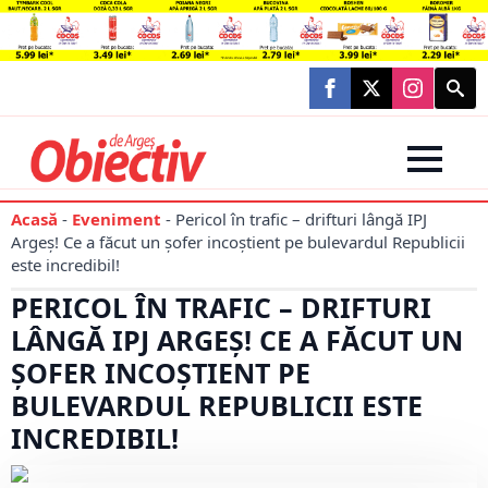
Searc
for:
Acasă
-
Eveniment
-
Pericol în trafic – drifturi lângă IPJ
Argeș! Ce a făcut un șofer incoștient pe bulevardul Republicii
este incredibil!
PERICOL ÎN TRAFIC – DRIFTURI
LÂNGĂ IPJ ARGEȘ! CE A FĂCUT UN
ȘOFER INCOȘTIENT PE
BULEVARDUL REPUBLICII ESTE
INCREDIBIL!