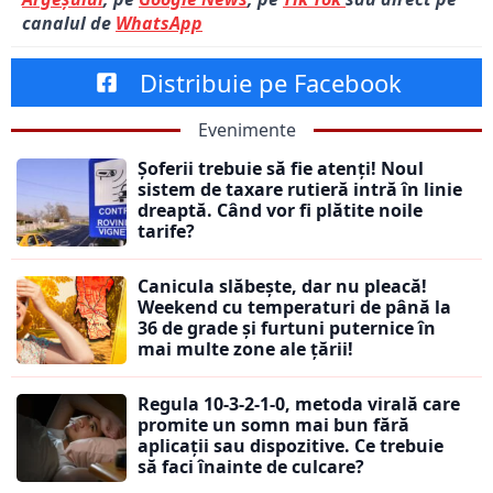
canalul de
WhatsApp
Distribuie pe Facebook
Evenimente
Șoferii trebuie să fie atenți! Noul
sistem de taxare rutieră intră în linie
dreaptă. Când vor fi plătite noile
tarife?
Canicula slăbește, dar nu pleacă!
Weekend cu temperaturi de până la
36 de grade și furtuni puternice în
mai multe zone ale țării!
Regula 10-3-2-1-0, metoda virală care
promite un somn mai bun fără
aplicații sau dispozitive. Ce trebuie
să faci înainte de culcare?