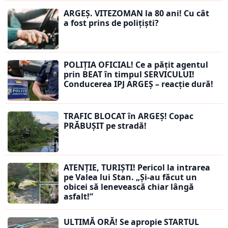
ARGEȘ. VITEZOMAN la 80 ani! Cu cât
a fost prins de polițiști?
POLIȚIA OFICIAL! Ce a pățit agentul
prin BEAT în timpul SERVICULUI!
Conducerea IPJ ARGEȘ – reacție dură!
TRAFIC BLOCAT în ARGEȘ! Copac
PRĂBUȘIT pe stradă!
ATENȚIE, TURIȘTI! Pericol la intrarea
pe Valea lui Stan. „Și-au făcut un
obicei să lenevească chiar lângă
asfalt!”
ULTIMĂ ORĂ! Se apropie STARTUL