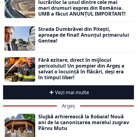
lucrărilor la unul dintre cele mai
mari drumuri expres din România.
UMB a făcut ANUNȚUL IMPORTANT!
Strada Dumbrăvei din Pitești,
aproape de final! Anunțul primarului
Gentea!
Fără ezitare, direct în mijlocul
pericolului! Un pompier din Argeș a
salvat o locuință în flăcări, deși era
în timpul liber!
Vezi mai multe
Argeș
Slujbă arhierească la Robaia! Nouă
ani de la canonizarea marelui zugrav
Pârvu Mutu