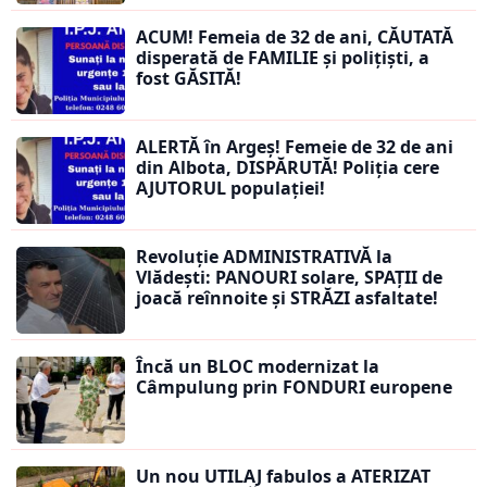
ACUM! Femeia de 32 de ani, CĂUTATĂ
disperată de FAMILIE și polițiști, a
fost GĂSITĂ!
ALERTĂ în Argeș! Femeie de 32 de ani
din Albota, DISPĂRUTĂ! Poliția cere
AJUTORUL populației!
Revoluție ADMINISTRATIVĂ la
Vlădești: PANOURI solare, SPAȚII de
joacă reînnoite și STRĂZI asfaltate!
Încă un BLOC modernizat la
Câmpulung prin FONDURI europene
Un nou UTILAJ fabulos a ATERIZAT