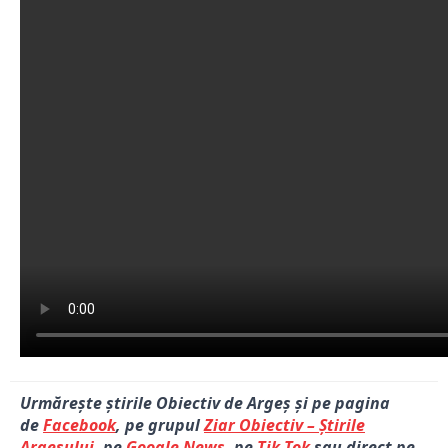
Urmărește știrile Obiectiv de Argeș și pe pagina
de
Facebook
, pe grupul
Ziar Obiectiv – Știrile
Argeșului
, pe
Google News
, pe
Tik Tok
sau direct pe