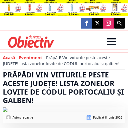
Searc
for:
Acasă
-
Eveniment
-
Prăpăd! Vin viiturile peste aceste
JUDEȚE! Lista zonelor lovite de CODUL portocaliu și galben!
PRĂPĂD! VIN VIITURILE PESTE
ACESTE JUDEȚE! LISTA ZONELOR
LOVITE DE CODUL PORTOCALIU ȘI
GALBEN!
Autor: 
redactie
Publicat
8 iunie 2026