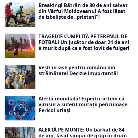
Breaking! Bătrân de 80 de ani salvat
din Vârful Moldoveanu! A fost lăsat
de izbeliște de „prieteni”!
TRAGEDIE CUMPLITĂ PE TERENUL DE
FOTBAL! Un jucător de doar 24 de ani
a murit după ce a fost lovit de fulger!
Vești uriașe pentru românii din
străinătate! Decizie importantă!
Alertă mondială! Experții se tem că
virusul a suferit mutații periculoase:
Pericol uriaș!
ALERTĂ PE MUNTE: Un bărbat de 84
de ani, lăsat singur de grup în drum