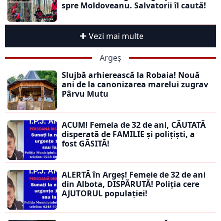
spre Moldoveanu. Salvatorii îl caută!
Vezi mai multe
Argeș
Slujbă arhierească la Robaia! Nouă
ani de la canonizarea marelui zugrav
Pârvu Mutu
ACUM! Femeia de 32 de ani, CĂUTATĂ
disperată de FAMILIE și polițiști, a
fost GĂSITĂ!
ALERTĂ în Argeș! Femeie de 32 de ani
din Albota, DISPĂRUTĂ! Poliția cere
AJUTORUL populației!