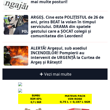
mai multe posturi!
ARGEȘ. Cine este POLIȚISTUL de 26 de
ani, prins BEAT la volan în timpul
serviciului. DRAMA din spatele
gestului care a ȘOCAT colegii și
comunitatea din Leordeni!
ALERTĂ! Argeșul, sub asediul
INCENDIILOR! Pompierii au
intervenit de URGENȚĂ la Curtea de
Argeș și Rătești!
Vezi mai multe