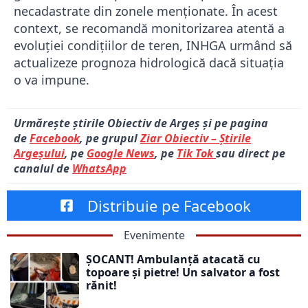
necadastrate din zonele menționate. În acest
context, se recomandă monitorizarea atentă a
evoluției condițiilor de teren, INHGA urmând să
actualizeze prognoza hidrologică dacă situația
o va impune.
Urmărește știrile Obiectiv de Argeș și pe pagina
de
Facebook
, pe grupul
Ziar Obiectiv – Știrile
Argeșului
, pe
Google News
, pe
Tik Tok
sau direct pe
canalul de
WhatsApp
Distribuie pe Facebook
Evenimente
ȘOCANT! Ambulanță atacată cu
topoare și pietre! Un salvator a fost
rănit!