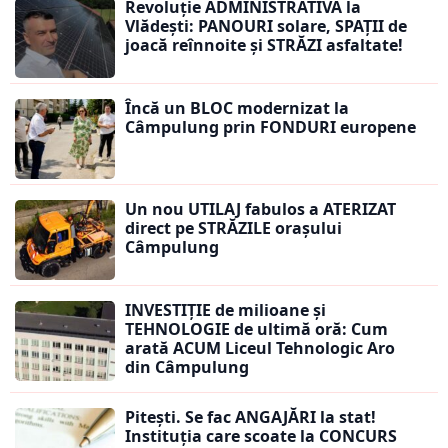
Revoluție ADMINISTRATIVĂ la
Vlădești: PANOURI solare, SPAȚII de
joacă reînnoite și STRĂZI asfaltate!
Încă un BLOC modernizat la
Câmpulung prin FONDURI europene
Un nou UTILAJ fabulos a ATERIZAT
direct pe STRĂZILE orașului
Câmpulung
INVESTIȚIE de milioane și
TEHNOLOGIE de ultimă oră: Cum
arată ACUM Liceul Tehnologic Aro
din Câmpulung
Pitești. Se fac ANGAJĂRI la stat!
Instituția care scoate la CONCURS