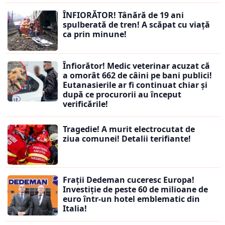
ÎNFIORĂTOR! Tânără de 19 ani
spulberată de tren! A scăpat cu viață
ca prin minune!
Înfiorător! Medic veterinar acuzat că
a omorât 662 de câini pe bani publici!
Eutanasierile ar fi continuat chiar și
după ce procurorii au început
verificările!
Tragedie! A murit electrocutat de
ziua comunei! Detalii terifiante!
Frații Dedeman cuceresc Europa!
Investiție de peste 60 de milioane de
euro într-un hotel emblematic din
Italia!