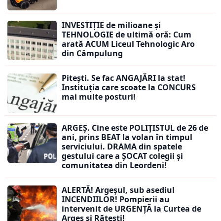
INVESTIȚIE de milioane și
TEHNOLOGIE de ultimă oră: Cum
arată ACUM Liceul Tehnologic Aro
din Câmpulung
Pitești. Se fac ANGAJĂRI la stat!
Instituția care scoate la CONCURS
mai multe posturi!
ARGEȘ. Cine este POLIȚISTUL de 26 de
ani, prins BEAT la volan în timpul
serviciului. DRAMA din spatele
gestului care a ȘOCAT colegii și
comunitatea din Leordeni!
ALERTĂ! Argeșul, sub asediul
INCENDIILOR! Pompierii au
intervenit de URGENȚĂ la Curtea de
Argeș și Rătești!