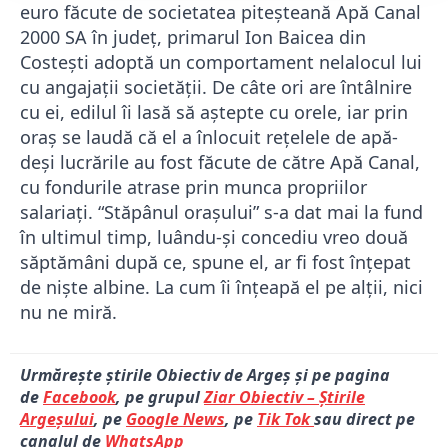
euro făcute de societatea piteșteană Apă Canal
2000 SA în județ, primarul Ion Baicea din
Costești adoptă un comportament nelalocul lui
cu angajații societății. De câte ori are întâlnire
cu ei, edilul îi lasă să aștepte cu orele, iar prin
oraș se laudă că el a înlocuit rețelele de apă-
deși lucrările au fost făcute de către Apă Canal,
cu fondurile atrase prin munca propriilor
salariați. “Stăpânul orașului” s-a dat mai la fund
în ultimul timp, luându-și concediu vreo două
săptămâni după ce, spune el, ar fi fost înțepat
de niște albine. La cum îi înțeapă el pe alții, nici
nu ne miră.
Urmărește știrile Obiectiv de Argeș și pe pagina
de
Facebook
, pe grupul
Ziar Obiectiv – Știrile
Argeșului
, pe
Google News
, pe
Tik Tok
sau direct pe
canalul de
WhatsApp