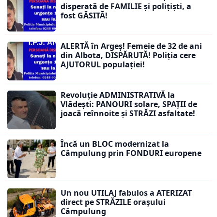
disperată de FAMILIE și polițiști, a
fost GĂSITĂ!
ALERTĂ în Argeș! Femeie de 32 de ani
din Albota, DISPĂRUTĂ! Poliția cere
AJUTORUL populației!
Revoluție ADMINISTRATIVĂ la
Vlădești: PANOURI solare, SPAȚII de
joacă reînnoite și STRĂZI asfaltate!
Încă un BLOC modernizat la
Câmpulung prin FONDURI europene
Un nou UTILAJ fabulos a ATERIZAT
direct pe STRĂZILE orașului
Câmpulung