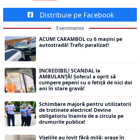
Distribuie pe Facebook
Evenimente
ACUM! CARAMBOL cu 6 mașini pe
autostradă! Trafic paralizat!
INCREDIBIL! SCANDAL la
AMBULANȚĂ! Șoferul a oprit să
cumpere pepeni cu o fetiță de nici doi
ani în stare gravă!
Schimbare majoră pentru utilizatorii
de trotinete electrice! Devine
obligatoriu înainte de a circula pe
drumurile publice!
Vijeliile au lovit fără milă: orașe în