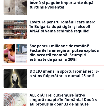
beznă și pagube importante după
furtunile violente!
Lovitură pentru românii care merg
în Bulgaria după țigări și alcool!
ANAF și Vama schimbă regulile!
Șoc pentru milioane de români!
Facturile la energie ar putea exploda
din această toamnă. Scumpiri
estimate de până la 20%!
DOLIU imens în sportul românesc! S-
a stins fulgerător la numai 25 ani!
ALERTĂ! Trei cutremure într-o
singură noapte în România! Două s-
au produs la doar 33 de minute