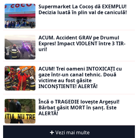
Supermarket La Cocoș dă EXEMPLU!
Decizia luată în plin val de caniculă!
ACUM. Accident GRAV pe Drumul
Expres! Impact VIOLENT între 3 TIR-
uri!
ACUM! Trei oameni INTOXICAȚI cu
gaze într-un canal tehnic. Două
victime au fost găsite
INCONȘTIENTE! ALERTĂ!
Încă o TRAGEDIE lovește Argeșul!
Bărbat găsit MORT în șanț. Este
ALERTĂ!
Vezi mai multe