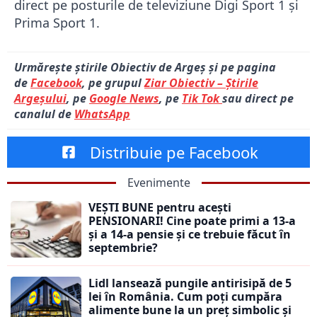
direct pe posturile de televiziune Digi Sport 1 și
Prima Sport 1.
Urmărește știrile Obiectiv de Argeș și pe pagina
de
Facebook
, pe grupul
Ziar Obiectiv – Știrile
Argeșului
, pe
Google News
, pe
Tik Tok
sau direct pe
canalul de
WhatsApp
Distribuie pe Facebook
Evenimente
VEȘTI BUNE pentru acești
PENSIONARI! Cine poate primi a 13-a
și a 14-a pensie și ce trebuie făcut în
septembrie?
Lidl lansează pungile antirisipă de 5
lei în România. Cum poți cumpăra
alimente bune la un preț simbolic și