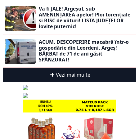
Va fi JALE! Argeșul, sub
AMENINȚAREA apelor! Ploi torențiale
și RISC de viituri! LISTA JUDEȚELOR
lovite puternic!
ACUM. DESCOPERIRE macabră într-o
gospodărie din Leordeni, Argeș!
BĂRBAT de 71 de ani găsit
SPÂNZURAT!
Vezi mai multe