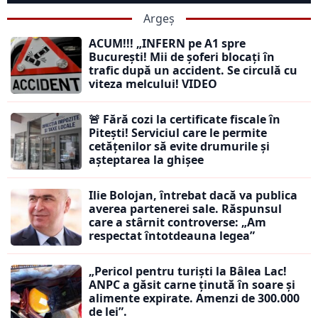
Argeș
ACUM!!! „INFERN pe A1 spre
București! Mii de șoferi blocați în
trafic după un accident. Se circulă cu
viteza melcului! VIDEO
🚨 Fără cozi la certificate fiscale în
Pitești! Serviciul care le permite
cetățenilor să evite drumurile și
așteptarea la ghișee
Ilie Bolojan, întrebat dacă va publica
averea partenerei sale. Răspunsul
care a stârnit controverse: „Am
respectat întotdeauna legea”
„Pericol pentru turiști la Bâlea Lac!
ANPC a găsit carne ținută în soare și
alimente expirate. Amenzi de 300.000
de lei”.