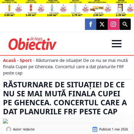
Searc
for:
Acasă
-
Sport
-
Răsturnare de situație! De ce nu se mai mută
finala Cupei pe Ghencea. Concertul care a dat planurile FRF
peste cap
RĂSTURNARE DE SITUAȚIE! DE CE
NU SE MAI MUTĂ FINALA CUPEI
PE GHENCEA. CONCERTUL CARE A
DAT PLANURILE FRF PESTE CAP
Autor: 
redactie
Publicat
1 mai 2026