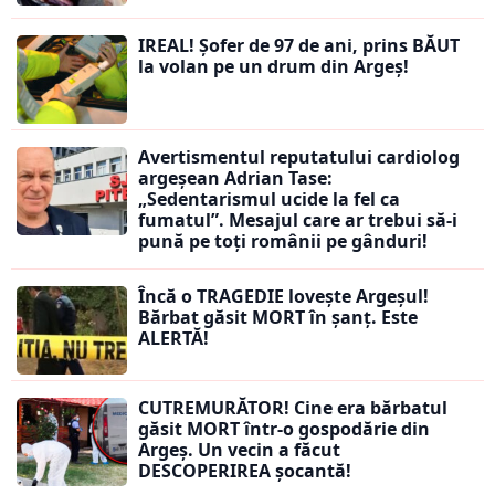
IREAL! Șofer de 97 de ani, prins BĂUT
la volan pe un drum din Argeș!
Avertismentul reputatului cardiolog
argeșean Adrian Tase:
„Sedentarismul ucide la fel ca
fumatul”. Mesajul care ar trebui să-i
pună pe toți românii pe gânduri!
Încă o TRAGEDIE lovește Argeșul!
Bărbat găsit MORT în șanț. Este
ALERTĂ!
CUTREMURĂTOR! Cine era bărbatul
găsit MORT într-o gospodărie din
Argeș. Un vecin a făcut
DESCOPERIREA șocantă!