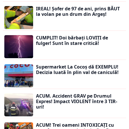
IREAL! Șofer de 97 de ani, prins BĂUT
la volan pe un drum din Argeș!
CUMPLIT! Doi bărbați LOVIȚI de
fulger! Sunt în stare critică!
Supermarket La Cocoș dă EXEMPLU!
Decizia luată în plin val de caniculă!
ACUM. Accident GRAV pe Drumul
Expres! Impact VIOLENT între 3 TIR-
uri!
ACUM! Trei oameni INTOXICAȚI cu