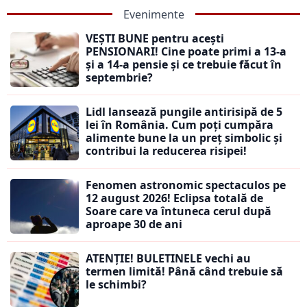
Evenimente
VEȘTI BUNE pentru acești
PENSIONARI! Cine poate primi a 13-a
și a 14-a pensie și ce trebuie făcut în
septembrie?
Lidl lansează pungile antirisipă de 5
lei în România. Cum poți cumpăra
alimente bune la un preț simbolic și
contribui la reducerea risipei!
Fenomen astronomic spectaculos pe
12 august 2026! Eclipsa totală de
Soare care va întuneca cerul după
aproape 30 de ani
ATENȚIE! BULETINELE vechi au
termen limită! Până când trebuie să
le schimbi?