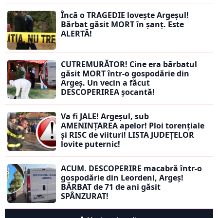
Încă o TRAGEDIE lovește Argeșul!
Bărbat găsit MORT în șanț. Este
ALERTĂ!
CUTREMURĂTOR! Cine era bărbatul
găsit MORT într-o gospodărie din
Argeș. Un vecin a făcut
DESCOPERIREA șocantă!
Va fi JALE! Argeșul, sub
AMENINȚAREA apelor! Ploi torențiale
și RISC de viituri! LISTA JUDEȚELOR
lovite puternic!
ACUM. DESCOPERIRE macabră într-o
gospodărie din Leordeni, Argeș!
BĂRBAT de 71 de ani găsit
SPÂNZURAT!