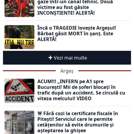
gaze într-un canal tehnic. Două
victime au fost găsite
INCONȘTIENTE! ALERTĂ!
Încă o TRAGEDIE lovește Argeșul!
Bărbat găsit MORT în șanț. Este
ALERTĂ!
Vezi mai multe
Argeș
ACUM!!! „INFERN pe A1 spre
București! Mii de șoferi blocați în
trafic după un accident. Se circulă cu
viteza melcului! VIDEO
🚨 Fără cozi la certificate fiscale în
Pitești! Serviciul care le permite
cetățenilor să evite drumurile și
așteptarea la ghișee