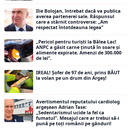
Ilie Bolojan, întrebat dacă va publica
averea partenerei sale. Răspunsul
care a stârnit controverse: „Am
respectat întotdeauna legea”
„Pericol pentru turiști la Bâlea Lac!
ANPC a găsit carne ținută în soare și
alimente expirate. Amenzi de 300.000
de lei”.
IREAL! Șofer de 97 de ani, prins BĂUT
la volan pe un drum din Argeș!
Avertismentul reputatului cardiolog
argeșean Adrian Tase:
„Sedentarismul ucide la fel ca
fumatul”. Mesajul care ar trebui să-i
pună pe toți românii pe gânduri!