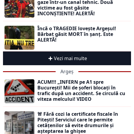
gaze într-un canal tehnic. Două
victime au fost găsite
INCONȘTIENTE! ALERTĂ!
Încă o TRAGEDIE lovește Argeșul!
Bărbat găsit MORT în șanț. Este
ALERTĂ!
Vezi mai multe
Argeș
ACUM!!! „INFERN pe A1 spre
București! Mii de șoferi blocați în
trafic după un accident. Se circulă cu
viteza melcului! VIDEO
🚨 Fără cozi la certificate fiscale în
Pitești! Serviciul care le permite
cetățenilor să evite drumurile și
așteptarea la ghișee