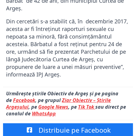
bărbat de 42 de ani, din municipiul Curtea de
Argeș.
Din cercetări s-a stabilit că, în decembrie 2017,
acesta ar fi întreținut raporturi sexuale cu
nepoata sa minoră, fără consimțământul
acesteia. Bărbatul a fost reţinut pentru 24 de
ore, urmând să fie prezentat Parchetului de pe
lângă Judecătoria Curtea de Argeș, cu
propunere de luare a unei măsuri preventive”,
informează IPJ Argeș.
Urmărește știrile Obiectiv de Argeș și pe pagina
de
Facebook
, pe grupul
Ziar Obiectiv – Știrile
Argeșului
, pe
Google News
, pe
Tik Tok
sau direct pe
canalul de
WhatsApp
Distribuie pe Facebook