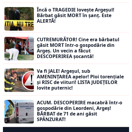
Încă o TRAGEDIE lovește Argeșul!
Bărbat găsit MORT în șanț. Este
ALERTĂ!
CUTREMURĂTOR! Cine era bărbatul
găsit MORT într-o gospodărie din
Argeș. Un vecin a făcut
DESCOPERIREA șocantă!
Va fi JALE! Argeșul, sub
AMENINȚAREA apelor! Ploi torențiale
și RISC de viituri! LISTA JUDEȚELOR
lovite puternic!
ACUM. DESCOPERIRE macabră într-o
gospodărie din Leordeni, Argeș!
BĂRBAT de 71 de ani găsit
SPÂNZURAT!