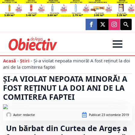
Searc
for:
Acasă
-
Știri
-
Și-a violat nepoata minoră! A fost reținut la doi
ani de la comiterea faptei
ȘI-A VIOLAT NEPOATA MINORĂ! A
FOST REȚINUT LA DOI ANI DE LA
COMITEREA FAPTEI
Autor: 
redactie
Publicat
23 octombrie 2019
Un bărbat din Curtea de Argeş a