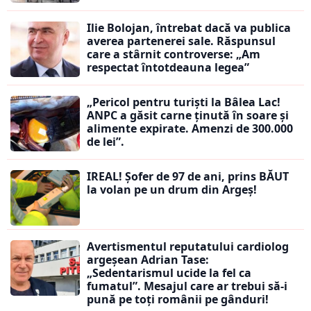
Ilie Bolojan, întrebat dacă va publica
averea partenerei sale. Răspunsul
care a stârnit controverse: „Am
respectat întotdeauna legea”
„Pericol pentru turiști la Bâlea Lac!
ANPC a găsit carne ținută în soare și
alimente expirate. Amenzi de 300.000
de lei”.
IREAL! Șofer de 97 de ani, prins BĂUT
la volan pe un drum din Argeș!
Avertismentul reputatului cardiolog
argeșean Adrian Tase:
„Sedentarismul ucide la fel ca
fumatul”. Mesajul care ar trebui să-i
pună pe toți românii pe gânduri!