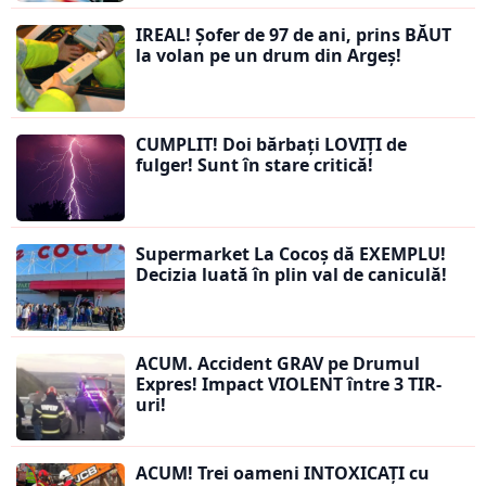
IREAL! Șofer de 97 de ani, prins BĂUT
la volan pe un drum din Argeș!
CUMPLIT! Doi bărbați LOVIȚI de
fulger! Sunt în stare critică!
Supermarket La Cocoș dă EXEMPLU!
Decizia luată în plin val de caniculă!
ACUM. Accident GRAV pe Drumul
Expres! Impact VIOLENT între 3 TIR-
uri!
ACUM! Trei oameni INTOXICAȚI cu