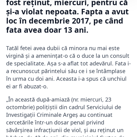
fost reţinut, miercuri, pentru că
și-a violat nepoata. Fapta a avut
loc în decembrie 2017, pe când
fata avea doar 13 ani.
Tatăl fetei avea dubii că minora nu mai este
virgină și a amenințat-o că o duce la un consult
de specialitate. Așa s-a aflat tot adevărul. Fata i-
a recunoscut părintelui său ce i se întâmplase
în urma cu doi ani. Aceasta i-a spus că unchiul
ei ar fi abuzat-o.
„În această după-amiază (nr. miercuri, 23
octombrie) poliţiştii din cadrul Serviciului de
Investigații Criminale Argeș au continuat
cercetările într-un dosar penal privind
săvârşirea infracțiunii de viol, şi au reţinut un