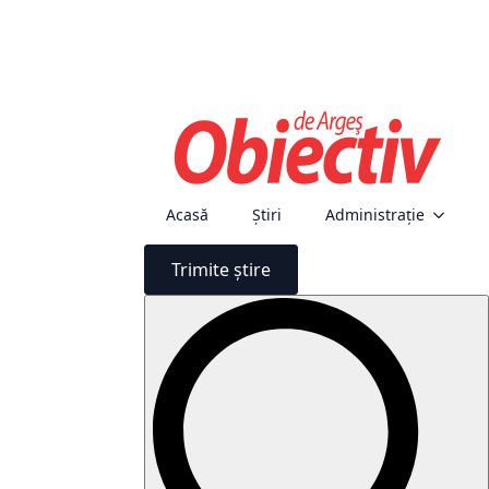
Acasă
Știri
Administraţie
Trimite știre