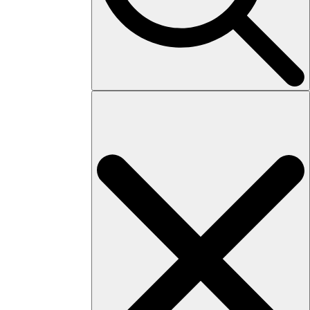
Search
for: