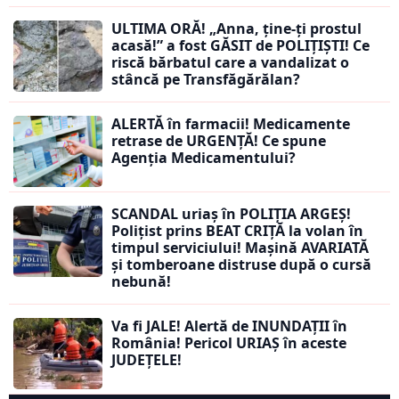
ULTIMA ORĂ! „Anna, ţine-ţi prostul
acasă!” a fost GĂSIT de POLIȚIȘTI! Ce
riscă bărbatul care a vandalizat o
stâncă pe Transfăgărălan?
ALERTĂ în farmacii! Medicamente
retrase de URGENȚĂ! Ce spune
Agenția Medicamentului?
SCANDAL uriaș în POLIȚIA ARGEȘ!
Polițist prins BEAT CRIȚĂ la volan în
timpul serviciului! Mașină AVARIATĂ
și tomberoane distruse după o cursă
nebună!
Va fi JALE! Alertă de INUNDAȚII în
România! Pericol URIAȘ în aceste
JUDEȚELE!