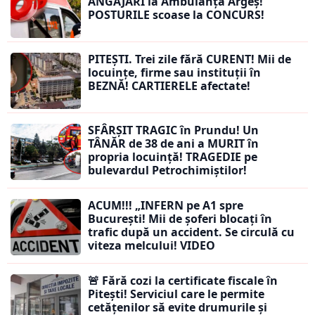
ANGAJĂRI la Ambulanța Argeș!
POSTURILE scoase la CONCURS!
PITEȘTI. Trei zile fără CURENT! Mii de
locuințe, firme sau instituții în
BEZNĂ! CARTIERELE afectate!
SFÂRȘIT TRAGIC în Prundu! Un
TÂNĂR de 38 de ani a MURIT în
propria locuință! TRAGEDIE pe
bulevardul Petrochimiștilor!
ACUM!!! „INFERN pe A1 spre
București! Mii de șoferi blocați în
trafic după un accident. Se circulă cu
viteza melcului! VIDEO
🚨 Fără cozi la certificate fiscale în
Pitești! Serviciul care le permite
cetățenilor să evite drumurile și