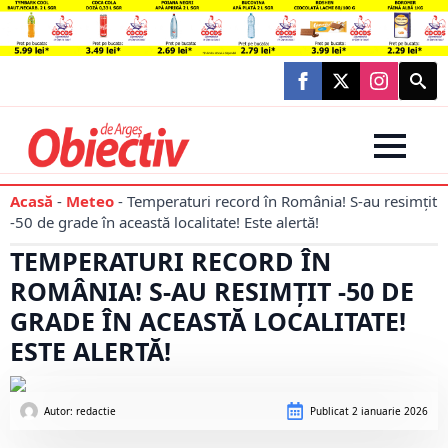
Searc
for:
Acasă
-
Meteo
-
Temperaturi record în România! S-au resimțit
-50 de grade în această localitate! Este alertă!
TEMPERATURI RECORD ÎN
ROMÂNIA! S-AU RESIMȚIT -50 DE
GRADE ÎN ACEASTĂ LOCALITATE!
ESTE ALERTĂ!
Autor: 
redactie
Publicat
2 ianuarie 2026