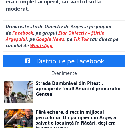
era complet acoperit, iar vântul sufla
moderat.
Urmărește știrile Obiectiv de Argeș și pe pagina
de
Facebook
, pe grupul
Ziar Obiectiv – Știrile
Argeșului
, pe
Google News
, pe
Tik Tok
sau direct pe
canalul de
WhatsApp
Distribuie pe Facebook
Evenimente
Strada Dumbrăvei din Pitești,
aproape de final! Anunțul primarului
Gentea!
Fără ezitare, direct în mijlocul
pericolului! Un pompier din Argeș a
salvat o locuință în flăcări, deși era