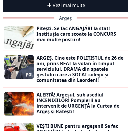
Vezi mai multe
Argeș
Pitești. Se fac ANGAJĂRI la stat!
Instituția care scoate la CONCURS
mai multe posturi!
ARGEȘ. Cine este POLIȚISTUL de 26 de
ani, prins BEAT la volan în timpul
serviciului. DRAMA din spatele
gestului care a ȘOCAT colegii și
comunitatea din Leordeni!
ALERTĂ! Argeșul, sub asediul
INCENDIILOR! Pompierii au
intervenit de URGENȚĂ la Curtea de
Argeș și Rătești!
VEȘTI BUNE pentru argeșeni! Se fac