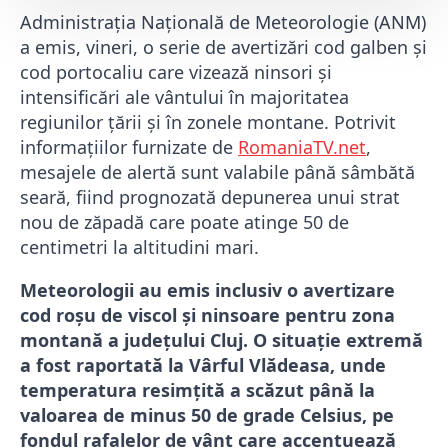
Administrația Națională de Meteorologie (ANM)
a emis, vineri, o serie de avertizări cod galben și
cod portocaliu care vizează ninsori și
intensificări ale vântului în majoritatea
regiunilor țării și în zonele montane. Potrivit
informațiilor furnizate de
RomaniaTV.net
,
mesajele de alertă sunt valabile până sâmbătă
seară, fiind prognozată depunerea unui strat
nou de zăpadă care poate atinge 50 de
centimetri la altitudini mari.
Meteorologii au emis inclusiv o avertizare
cod roșu de viscol și ninsoare pentru zona
montană a județului Cluj. O situație extremă
a fost raportată la Vârful Vlădeasa, unde
temperatura resimțită a scăzut până la
valoarea de minus 50 de grade Celsius, pe
fondul rafalelor de vânt care accentuează