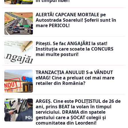
în timpul liber!
ALERTĂ! CAPCANE MORTALE pe
Autostrada Soarelui! Șoferii sunt în
mare PERICOL!
Pitești. Se fac ANGAJĂRI la stat!
Instituția care scoate la CONCURS
mai multe posturi!
TRANZACȚIA ANULUI! S-a VÂNDUT
eMAG! Cine a preluat cel mai mare
retailer din România?
ARGEȘ. Cine este POLIȚISTUL de 26 de
ani, prins BEAT la volan în timpul
serviciului. DRAMA din spatele
gestului care a ȘOCAT colegii și
comunitatea din Leordeni!