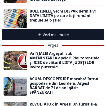
BULETINELE vechi DISPAR definitiv!
DATA LIMITĂ pe care toți românii
trebuie să o știe!
Vezi mai multe
Argeș
Va fi JALE! Argeșul, sub
AMENINȚAREA apelor! Ploi torențiale
și RISC de viituri! LISTA JUDEȚELOR
lovite puternic!
ACUM. DESCOPERIRE macabră într-o
gospodărie din Leordeni, Argeș!
BĂRBAT de 71 de ani găsit
SPÂNZURAT!
REVOLTĂTOR în Argeș! Un turist și-a