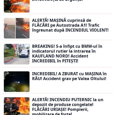
ALERTĂ! MAȘINĂ cuprinsă de
FLĂCĂRI pe Autostrada A1! Trafic
îngreunat după INCENDIUL VIOLENT!
BREAKING! S-a înfipt cu BMW-ul în
indicatorul rutier la intrarea în
KAUFLAND NORD! Accident
INCREDIBIL în PITEȘTI!
INCREDIBIL! A ZBURAT cu MAȘINA în
RÂU! Accident grav pe Valea Oltului!
ALERTĂ! INCENDIU PUTERNIC la un
depozit de produse congelate!
FLĂCĂRI URIAȘE! Pompierii,
mobilizare de forțe!