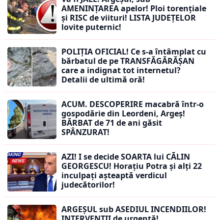
AMENINȚAREA apelor! Ploi torențiale
și RISC de viituri! LISTA JUDEȚELOR
lovite puternic!
POLIȚIA OFICIAL! Ce s-a întâmplat cu
bărbatul de pe TRANSFĂGĂRĂȘAN
care a indignat tot internetul?
Detalii de ultimă oră!
ACUM. DESCOPERIRE macabră într-o
gospodărie din Leordeni, Argeș!
BĂRBAT de 71 de ani găsit
SPÂNZURAT!
AZI! I se decide SOARTA lui CĂLIN
GEORGESCU! Horațiu Potra și alți 22
inculpați așteaptă verdicul
judecătorilor!
ARGEȘUL sub ASEDIUL INCENDIILOR!
INTERVENȚII de urgență!