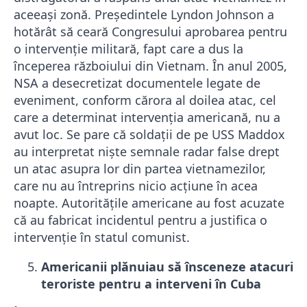
aceeaşi zonă. Preşedintele Lyndon Johnson a
hotărât să ceară Congresului aprobarea pentru
o intervenţie militară, fapt care a dus la
începerea războiului din Vietnam. În anul 2005,
NSA a desecretizat documentele legate de
eveniment, conform cărora al doilea atac, cel
care a determinat intervenţia americană, nu a
avut loc. Se pare că soldaţii de pe USS Maddox
au interpretat nişte semnale radar false drept
un atac asupra lor din partea vietnamezilor,
care nu au întreprins nicio acţiune în acea
noapte. Autorităţile americane au fost acuzate
că au fabricat incidentul pentru a justifica o
intervenţie în statul comunist.
Americanii plănuiau să însceneze atacuri
teroriste pentru a interveni în Cuba