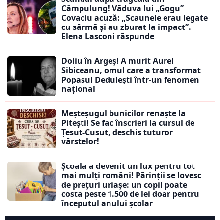
Câmpulung! Văduva lui „Gogu”
Covaciu acuză: „Scaunele erau legate
cu sârmă și au zburat la impact”.
Elena Lasconi răspunde
Doliu în Argeș! A murit Aurel
Sibiceanu, omul care a transformat
Popasul Dedulești într-un fenomen
național
Meșteșugul bunicilor renaște la
Pitești! Se fac înscrieri la cursul de
Țesut-Cusut, deschis tuturor
vârstelor!
Școala a devenit un lux pentru tot
mai mulți români! Părinții se lovesc
de prețuri uriașe: un copil poate
costa peste 1.500 de lei doar pentru
începutul anului școlar