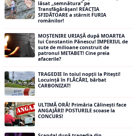
lăsat „semnătura” pe
Transfăgărășan! REACȚIA
SFIDĂTOARE a stârnit FURIA
românilor!
MOȘTENIRE URIAȘĂ după MOARTEA
lui Constantin Pănescu! IMPERIUL de
sute de milioane construit de
patronul METABET! Cine preia
afacerile?
TRAGEDIE în toiul nopții la Pitești!
Locuință în FLĂCĂRI, bărbat
CARBONIZAT!
ULTIMĂ ORĂ! Primăria Călinești face
ANGAJĂRI! POSTURILE scoase la
CONCURS!
Scandal după tragedia din