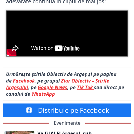
adevărate continuă în clipul de mai jos:
Urmărește știrile Obiectiv de Argeș și pe pagina
de
Facebook
, pe grupul
Ziar Obiectiv – Știrile
Argeșului
, pe
Google News
, pe
Tik Tok
sau direct pe
canalul de
WhatsApp
Distribuie pe Facebook
Evenimente
Va fi JALE! Argeșul, sub