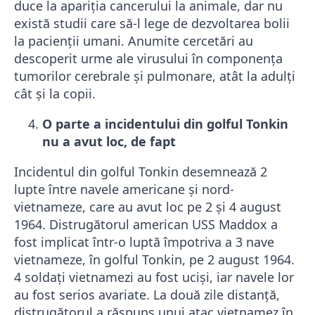
duce la apariţia cancerului la animale, dar nu
există studii care să-l lege de dezvoltarea bolii
la pacienţii umani. Anumite cercetări au
descoperit urme ale virusului în componenţa
tumorilor cerebrale şi pulmonare, atât la adulţi
cât şi la copii.
O parte a incidentului din golful Tonkin
nu a avut loc, de fapt
Incidentul din golful Tonkin desemnează 2
lupte între navele americane şi nord-
vietnameze, care au avut loc pe 2 și 4 august
1964. Distrugătorul american USS Maddox a
fost implicat într-o luptă împotriva a 3 nave
vietnameze, în golful Tonkin, pe 2 august 1964.
4 soldaţi vietnamezi au fost ucişi, iar navele lor
au fost serios avariate. La două zile distanță,
distrugătorul a răspuns unui atac vietnamez în