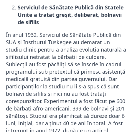
Serviciul de Sănătate Publică din Statele
Unite a tratat greşit, deliberat, bolnavii
de sifilis
În anul 1932, Serviciul de Sănătate Publică din
SUA și Institutul Tuskegee au demarat un
studiu clinic pentru a analiza evoluţia naturală a
sifilisului netratat la bărbaţii de culoare.
Subiecţii au fost păcăliți să se înscrie în cadrul
programului sub pretextul că primesc asistenţă
medicală gratuită din partea guvernului. Dar
participanţilor la studiu nu li s-a spus că sunt
bolnavi de sifilis și nici nu au fost trataţi
corespunzător. Experimentul a fost făcut pe 600
de bărbaţi afro-americani, 399 de bolnavi şi 201
sănătoşi. Studiul era planificat să dureze doar 6
luni, inițial, dar a ţinut 40 de ani în total. A fost
întrerupt în anul 1972, după ce un articol