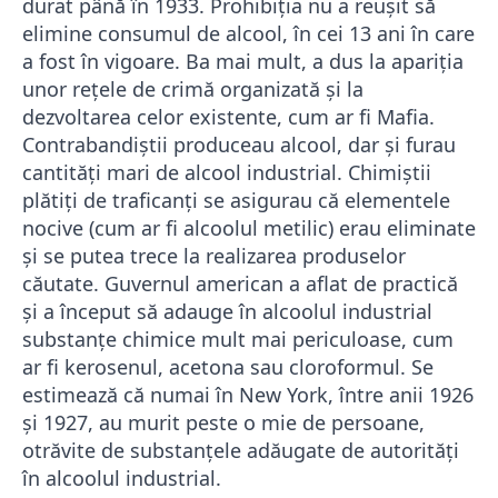
durat până în 1933. Prohibiţia nu a reuşit să
elimine consumul de alcool, în cei 13 ani în care
a fost în vigoare. Ba mai mult, a dus la apariţia
unor reţele de crimă organizată şi la
dezvoltarea celor existente, cum ar fi Mafia.
Contrabandiştii produceau alcool, dar şi furau
cantităţi mari de alcool industrial. Chimiştii
plătiţi de traficanţi se asigurau că elementele
nocive (cum ar fi alcoolul metilic) erau eliminate
şi se putea trece la realizarea produselor
căutate. Guvernul american a aflat de practică
şi a început să adauge în alcoolul industrial
substanţe chimice mult mai periculoase, cum
ar fi kerosenul, acetona sau cloroformul. Se
estimează că numai în New York, între anii 1926
şi 1927, au murit peste o mie de persoane,
otrăvite de substanţele adăugate de autorităţi
în alcoolul industrial.