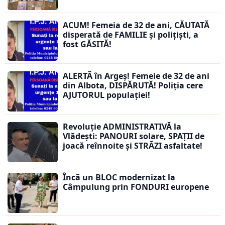
ACUM! Femeia de 32 de ani, CĂUTATĂ
disperată de FAMILIE și polițiști, a
fost GĂSITĂ!
ALERTĂ în Argeș! Femeie de 32 de ani
din Albota, DISPĂRUTĂ! Poliția cere
AJUTORUL populației!
Revoluție ADMINISTRATIVĂ la
Vlădești: PANOURI solare, SPAȚII de
joacă reînnoite și STRĂZI asfaltate!
Încă un BLOC modernizat la
Câmpulung prin FONDURI europene