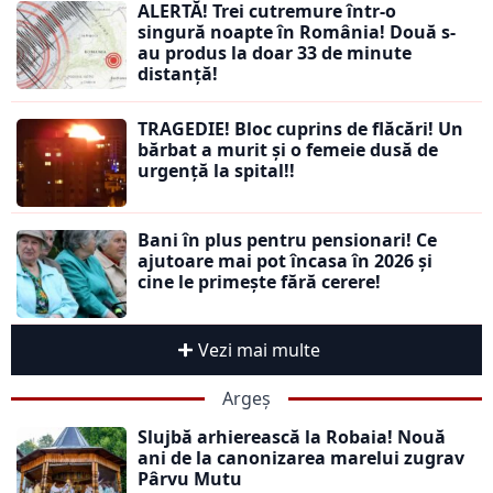
ALERTĂ! Trei cutremure într-o
singură noapte în România! Două s-
au produs la doar 33 de minute
distanță!
TRAGEDIE! Bloc cuprins de flăcări! Un
bărbat a murit și o femeie dusă de
urgență la spital!!
Bani în plus pentru pensionari! Ce
ajutoare mai pot încasa în 2026 și
cine le primește fără cerere!
Vezi mai multe
Argeș
Slujbă arhierească la Robaia! Nouă
ani de la canonizarea marelui zugrav
Pârvu Mutu