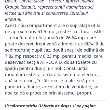
Dacia, Gabriel Sicoe – Director Afaceri Publice
Groupe Renault, reprezentanții administrației
locale din Mioveni și conducerea Spitalului
Mioveni.
Acest nou compartiment are o suprafață utilă
de aproximativ 51,5 mp și este structurat astfel
– o zonă multifuncțională de 26,64 mp, care
poate deservi drept zonă administrativă/sală de
ședințe/triaj după caz, două spații de odihnă de
7,82 mp respectiv 6,23 mp, pentru medicii care
deservesc secția ATI-COVID, două toalete cu
spațiu pentru duș și un hol. Construcția
modulară este racordată la sistemul electric,
apă și internet, încălzirea se realizează prin
panouri radiante, are sistem de ventilație, iar
apa caldă o produce prin sistemul propriu.
Urmărește știrile Obiectiv de Argeș și pe pagina