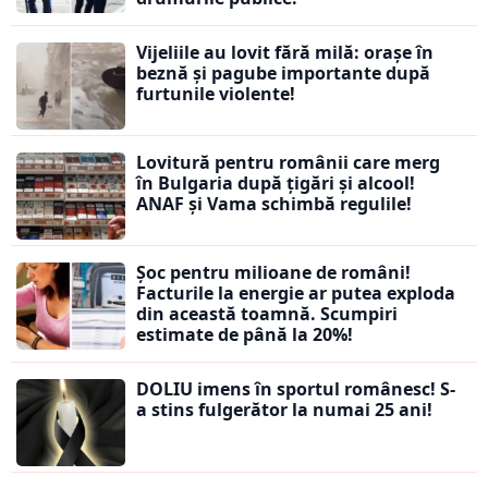
Vijeliile au lovit fără milă: orașe în
beznă și pagube importante după
furtunile violente!
Lovitură pentru românii care merg
în Bulgaria după țigări și alcool!
ANAF și Vama schimbă regulile!
Șoc pentru milioane de români!
Facturile la energie ar putea exploda
din această toamnă. Scumpiri
estimate de până la 20%!
DOLIU imens în sportul românesc! S-
a stins fulgerător la numai 25 ani!