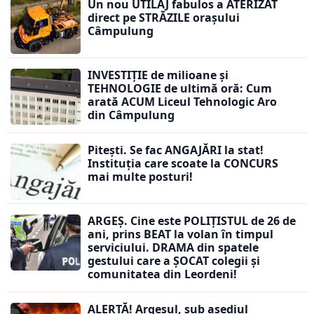
Un nou UTILAJ fabulos a ATERIZAT
direct pe STRĂZILE orașului
Câmpulung
INVESTIȚIE de milioane și
TEHNOLOGIE de ultimă oră: Cum
arată ACUM Liceul Tehnologic Aro
din Câmpulung
Pitești. Se fac ANGAJĂRI la stat!
Instituția care scoate la CONCURS
mai multe posturi!
ARGEȘ. Cine este POLIȚISTUL de 26 de
ani, prins BEAT la volan în timpul
serviciului. DRAMA din spatele
gestului care a ȘOCAT colegii și
comunitatea din Leordeni!
ALERTĂ! Argeșul, sub asediul