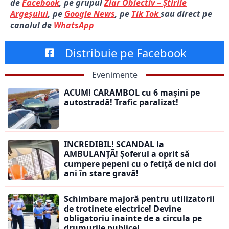
de
Facebook
, pe grupul
Ziar Obiectiv – Știrile
Argeșului
, pe
Google News
, pe
Tik Tok
sau direct pe
canalul de
WhatsApp
Distribuie pe Facebook
Evenimente
ACUM! CARAMBOL cu 6 mașini pe
autostradă! Trafic paralizat!
INCREDIBIL! SCANDAL la
AMBULANȚĂ! Șoferul a oprit să
cumpere pepeni cu o fetiță de nici doi
ani în stare gravă!
Schimbare majoră pentru utilizatorii
de trotinete electrice! Devine
obligatoriu înainte de a circula pe
drumurile publice!