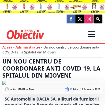
Searc
for:
Acasă
-
Administraţie
-
Un nou centru de coordonare anti-
COVID-19, la Spitalul din Mioveni
UN NOU CENTRU DE
COORDONARE ANTI-COVID-19, LA
SPITALUL DIN MIOVENI
Autor: 
Mădălina Bara
Publicat
15 februarie 2021
SC Automobile DACIA SA, alături de furnizorii
grupului Dacia-Renault au decis să se implice