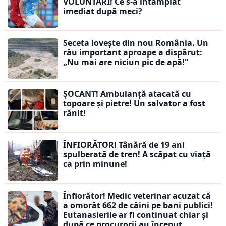
VOLUNTARI! Ce s-a întâmplat
imediat după meci?
Seceta lovește din nou România. Un
râu important aproape a dispărut:
„Nu mai are niciun pic de apă!”
ȘOCANT! Ambulanță atacată cu
topoare și pietre! Un salvator a fost
rănit!
ÎNFIORĂTOR! Tânără de 19 ani
spulberată de tren! A scăpat cu viață
ca prin minune!
Înfiorător! Medic veterinar acuzat că
a omorât 662 de câini pe bani publici!
Eutanasierile ar fi continuat chiar și
după ce procurorii au început