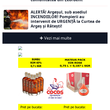
ALERTĂ! Argeșul, sub asediul
INCENDIILOR! Pompierii au
intervenit de URGENȚĂ la Curtea de
Argeș și Rătești!
Vezi mai multe