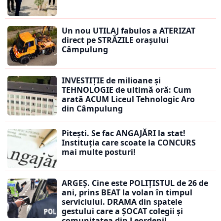
Un nou UTILAJ fabulos a ATERIZAT
direct pe STRĂZILE orașului
Câmpulung
INVESTIȚIE de milioane și
TEHNOLOGIE de ultimă oră: Cum
arată ACUM Liceul Tehnologic Aro
din Câmpulung
Pitești. Se fac ANGAJĂRI la stat!
Instituția care scoate la CONCURS
mai multe posturi!
ARGEȘ. Cine este POLIȚISTUL de 26 de
ani, prins BEAT la volan în timpul
serviciului. DRAMA din spatele
gestului care a ȘOCAT colegii și
comunitatea din Leordeni!