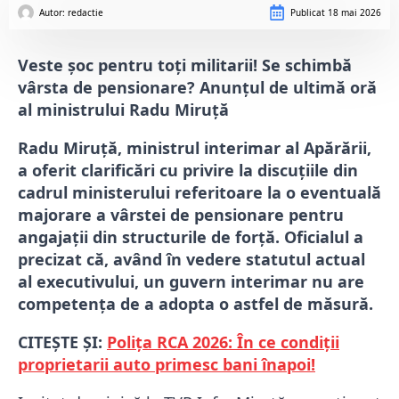
Autor: 
redactie
Publicat
18 mai 2026
Veste șoc pentru toți militarii! Se schimbă
vârsta de pensionare? Anunțul de ultimă oră
al ministrului Radu Miruță
Radu Miruță, ministrul interimar al Apărării,
a oferit clarificări cu privire la discuțiile din
cadrul ministerului referitoare la o eventuală
majorare a vârstei de pensionare pentru
angajații din structurile de forță. Oficialul a
precizat că, având în vedere statutul actual
al executivului, un guvern interimar nu are
competența de a adopta o astfel de măsură.
CITEȘTE ȘI:
Polița RCA 2026: În ce condiții
proprietarii auto primesc bani înapoi!