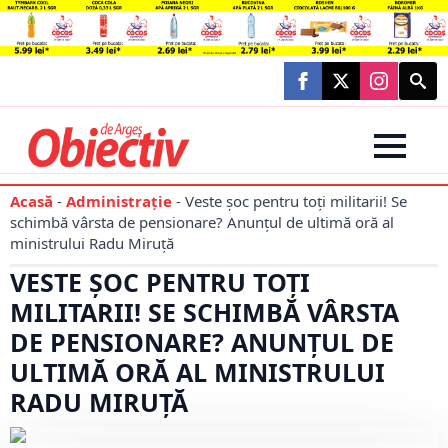
Searc
for:
Acasă
-
Administraţie
-
Veste șoc pentru toți militarii! Se
schimbă vârsta de pensionare? Anunțul de ultimă oră al
ministrului Radu Miruță
VESTE ȘOC PENTRU TOȚI
MILITARII! SE SCHIMBĂ VÂRSTA
DE PENSIONARE? ANUNȚUL DE
ULTIMĂ ORĂ AL MINISTRULUI
RADU MIRUȚĂ