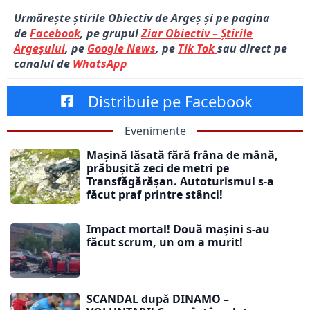
Urmărește știrile Obiectiv de Argeș și pe pagina
de
Facebook
, pe grupul
Ziar Obiectiv – Știrile
Argeșului
, pe
Google News
, pe
Tik Tok
sau direct pe
canalul de
WhatsApp
Distribuie pe Facebook
Evenimente
Mașină lăsată fără frâna de mână,
prăbușită zeci de metri pe
Transfăgărășan. Autoturismul s-a
făcut praf printre stânci!
Impact mortal! Două mașini s-au
făcut scrum, un om a murit!
SCANDAL după DINAMO –