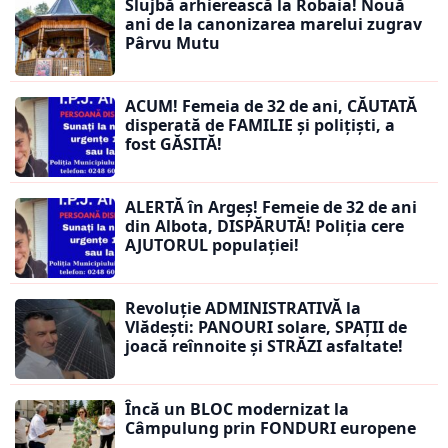
Slujbă arhierească la Robaia! Nouă
ani de la canonizarea marelui zugrav
Pârvu Mutu
ACUM! Femeia de 32 de ani, CĂUTATĂ
disperată de FAMILIE și polițiști, a
fost GĂSITĂ!
ALERTĂ în Argeș! Femeie de 32 de ani
din Albota, DISPĂRUTĂ! Poliția cere
AJUTORUL populației!
Revoluție ADMINISTRATIVĂ la
Vlădești: PANOURI solare, SPAȚII de
joacă reînnoite și STRĂZI asfaltate!
Încă un BLOC modernizat la
Câmpulung prin FONDURI europene