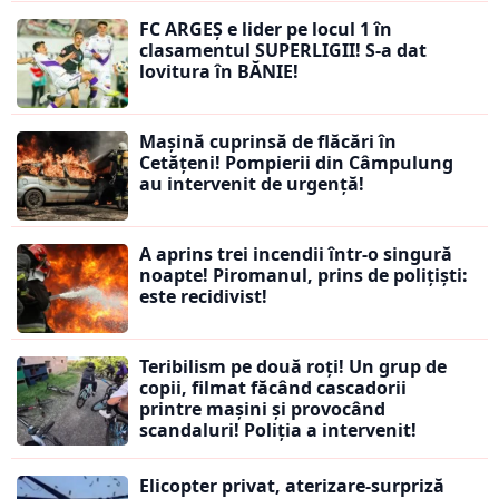
FC ARGEȘ e lider pe locul 1 în
clasamentul SUPERLIGII! S-a dat
lovitura în BĂNIE!
Mașină cuprinsă de flăcări în
Cetățeni! Pompierii din Câmpulung
au intervenit de urgență!
A aprins trei incendii într-o singură
noapte! Piromanul, prins de polițiști:
este recidivist!
Teribilism pe două roți! Un grup de
copii, filmat făcând cascadorii
printre mașini și provocând
scandaluri! Poliția a intervenit!
Elicopter privat, aterizare-surpriză