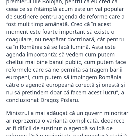
premierul Ilie Bolojan, pentru că eu cred că
ceea ce se întâmplă acum este un val popular
de susţinere pentru agenda de reforme care a
fost mult timp amânată. Cred că în acest
moment este foarte important să existe o
coagulare, nu neapărat doctrinară, cât pentru
ca în România să se facă lumină. Asta este
agenda importantă: să vedem cum putem
cheltui mai bine banul public, cum putem face
reformele care să ne permită să tragem banii
europeni, cum putem să împingem România
către o agendă europeană corectă şi onestă şi
nu să pretindem doar că facem acest lucru”, a
concluzionat Dragoș Pîslaru.
Ministrul a mai adăugat că un guvern minoritar
ar reprezenta o variantă complicată, deoarece
ar fi dificil de susținut o agendă solidă de
reforme fără o majoritate parlamentară stabilă.