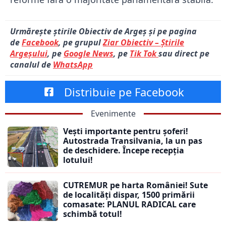
Urmărește știrile Obiectiv de Argeș și pe pagina
de
Facebook
, pe grupul
Ziar Obiectiv – Știrile
Argeșului
, pe
Google News
, pe
Tik Tok
sau direct pe
canalul de
WhatsApp
Distribuie pe Facebook
Evenimente
Vești importante pentru șoferi!
Autostrada Transilvania, la un pas
de deschidere. Începe recepția
lotului!
CUTREMUR pe harta României! Sute
de localități dispar, 1500 primării
comasate: PLANUL RADICAL care
schimbă totul!