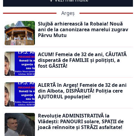
Argeș
Slujbă arhierească la Robaia! Nouă
ani de la canonizarea marelui zugrav
Pârvu Mutu
ACUM! Femeia de 32 de ani, CĂUTATĂ
disperată de FAMILIE și polițiști, a
fost GĂSITĂ!
ALERTĂ în Argeș! Femeie de 32 de ani
din Albota, DISPĂRUTĂ! Poliția cere
AJUTORUL populației!
Revoluție ADMINISTRATIVĂ la
Vlădești: PANOURI solare, SPAȚII de
joacă reînnoite și STRĂZI asfaltate!