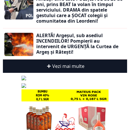
ani, prins BEAT la volan în timpul
serviciului. DRAMA din spatele
gestului care a ȘOCAT colegii și
comunitatea din Leordeni!
ALERTĂ! Argeșul, sub asediul
INCENDIILOR! Pompierii au
intervenit de URGENȚĂ la Curtea de
Argeș și Rătești!
Vezi mai multe