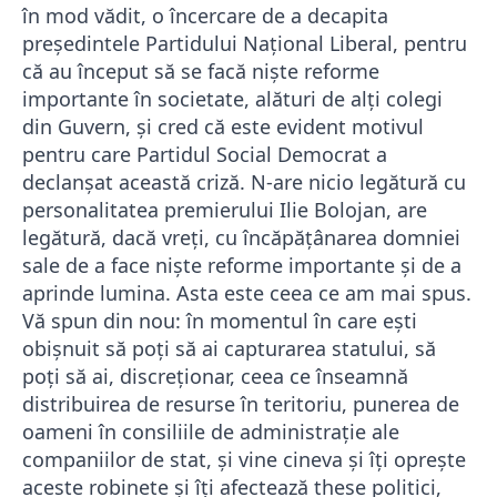
în mod vădit, o încercare de a decapita
preşedintele Partidului Naţional Liberal, pentru
că au început să se facă nişte reforme
importante în societate, alături de alţi colegi
din Guvern, şi cred că este evident motivul
pentru care Partidul Social Democrat a
declanşat această criză. N-are nicio legătură cu
personalitatea premierului Ilie Bolojan, are
legătură, dacă vreţi, cu încăpăţânarea domniei
sale de a face nişte reforme importante şi de a
aprinde lumina. Asta este ceea ce am mai spus.
Vă spun din nou: în momentul în care eşti
obişnuit să poţi să ai capturarea statului, să
poţi să ai, discreţionar, ceea ce înseamnă
distribuirea de resurse în teritoriu, punerea de
oameni în consiliile de administraţie ale
companiilor de stat, şi vine cineva şi îţi opreşte
aceste robinete şi îţi afectează these politici,