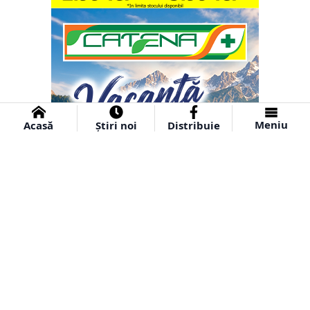
Meniu
Acasă
Știri noi
Distribuie