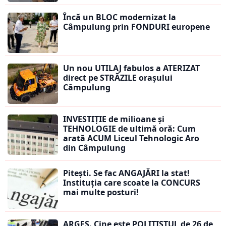
Încă un BLOC modernizat la
Câmpulung prin FONDURI europene
Un nou UTILAJ fabulos a ATERIZAT
direct pe STRĂZILE orașului
Câmpulung
INVESTIȚIE de milioane și
TEHNOLOGIE de ultimă oră: Cum
arată ACUM Liceul Tehnologic Aro
din Câmpulung
Pitești. Se fac ANGAJĂRI la stat!
Instituția care scoate la CONCURS
mai multe posturi!
ARGEȘ. Cine este POLIȚISTUL de 26 de