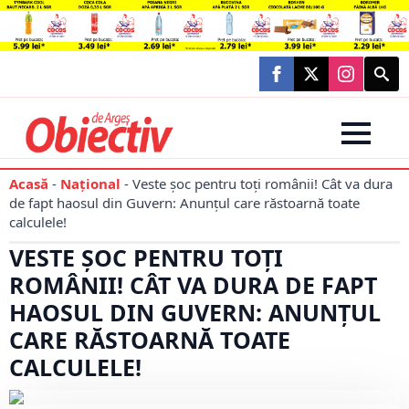
Searc
for:
Acasă
-
Național
-
Veste șoc pentru toți românii! Cât va dura
de fapt haosul din Guvern: Anunțul care răstoarnă toate
calculele!
VESTE ȘOC PENTRU TOȚI
ROMÂNII! CÂT VA DURA DE FAPT
HAOSUL DIN GUVERN: ANUNȚUL
CARE RĂSTOARNĂ TOATE
CALCULELE!