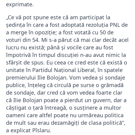
exprimate.
„Ce vă pot spune este că am participat la
şedinţa în care a fost adoptată rezoluţia PNL de
a merge în opoziţie; a fost votată cu 50 de
voturi din 54. Mi s-a părut că mai clar decât acel
lucru nu există; până şi vocile care au fost
împotrivă în timpul discuţiei n-au avut nimic la
sfârşit de spus. Eu ceea ce cred este că există o
unitate în Partidul Naţional Liberal, în spatele
premierului Ilie Bolojan. Vom vedea şi sondaje
publice, înţeleg că circulă pe surse o grămadă
de sondaje, dar cred că vom vedea foarte clar
că Ilie Bolojan poate a pierdut un guvern, dar a
câştigat o ţară întreagă, o susţinere a multor
oameni care altfel poate nu urmăreau politica
de mult sau erau dezamăgiţi de clasa politică”,
a explicat Pîslaru.