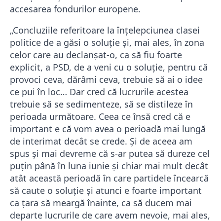
accesarea fondurilor europene.
„Concluziile referitoare la înţelepciunea clasei
politice de a găsi o soluţie şi, mai ales, în zona
celor care au declanşat-o, ca să fiu foarte
explicit, a PSD, de a veni cu o soluţie, pentru că
provoci ceva, dărâmi ceva, trebuie să ai o idee
ce pui în loc… Dar cred că lucrurile acestea
trebuie să se sedimenteze, să se distileze în
perioada următoare. Ceea ce însă cred că e
important e că vom avea o perioadă mai lungă
de interimat decât se crede. Şi de aceea am
spus şi mai devreme că s-ar putea să dureze cel
puţin până în luna iunie şi chiar mai mult decât
atât această perioadă în care partidele încearcă
să caute o soluţie şi atunci e foarte important
ca ţara să meargă înainte, ca să ducem mai
departe lucrurile de care avem nevoie, mai ales,