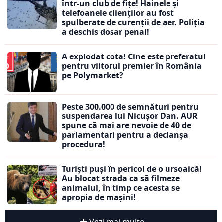
într-un club de fițe! Hainele și
telefoanele clienților au fost
spulberate de curenții de aer. Poliția
a deschis dosar penal!
A explodat cota! Cine este preferatul
pentru viitorul premier în România
pe Polymarket?
Peste 300.000 de semnături pentru
suspendarea lui Nicușor Dan. AUR
spune că mai are nevoie de 40 de
parlamentari pentru a declanșa
procedura!
Turiști puși în pericol de o ursoaică!
Au blocat strada ca să filmeze
animalul, în timp ce acesta se
apropia de mașini!
Vezi mai multe