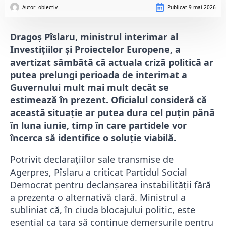
Autor: 
obiectiv
Publicat
9 mai 2026
Dragoș Pîslaru, ministrul interimar al
Investițiilor și Proiectelor Europene, a
avertizat sâmbătă că actuala criză politică ar
putea prelungi perioada de interimat a
Guvernului mult mai mult decât se
estimează în prezent. Oficialul consideră că
această situație ar putea dura cel puțin până
în luna iunie, timp în care partidele vor
încerca să identifice o soluție viabilă.
Potrivit declarațiilor sale transmise de
Agerpres, Pîslaru a criticat Partidul Social
Democrat pentru declanșarea instabilității fără
a prezenta o alternativă clară. Ministrul a
subliniat că, în ciuda blocajului politic, este
esențial ca țara să continue demersurile pentru