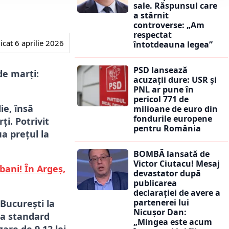
sale. Răspunsul care
a stârnit
controverse: „Am
respectat
icat
6 aprilie 2026
întotdeauna legea”
PSD lansează
de marți:
acuzații dure: USR și
PNL ar pune în
pericol 771 de
ie, însă
milioane de euro din
fondurile europene
ți. Potrivit
pentru România
a prețul la
BOMBĂ lansată de
Victor Ciutacu! Mesaj
bani! În Argeș,
devastator după
publicarea
declarației de avere a
partenerei lui
 București la
Nicușor Dan:
ina standard
„Mingea este acum
are de 9,12 lei