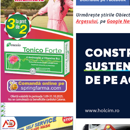
Urmărește știrile Obiec
Argeșului
, pe
Google N