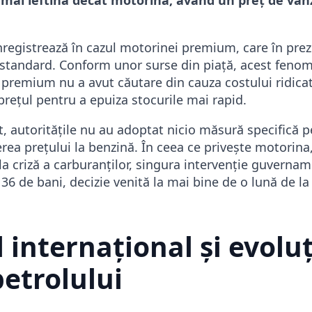
înregistrează în cazul motorinei premium, care în pre
a standard. Conform unor surse din piață, acest feno
premium nu a avut căutare din cauza costului ridicat,
prețul pentru a epuiza stocurile mai rapid.
 autoritățile nu au adoptat nicio măsură specifică p
ea prețului la benzină. În ceea ce privește motorina,
a criză a carburanților, singura intervenție guverna
36 de bani, decizie venită la mai bine de o lună de l
 internațional și evolu
petrolului