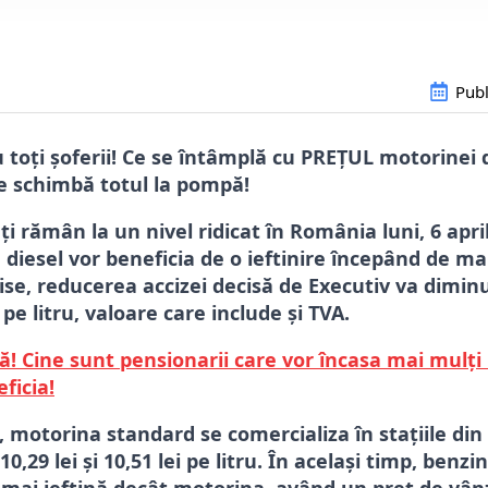
Publ
toți șoferii! Ce se întâmplă cu PREȚUL motorinei 
e schimbă totul la pompă!
ți rămân la un nivel ridicat în România luni, 6 april
 diesel vor beneficia de o ieftinire începând de mar
ise, reducerea accizei decisă de Executiv va diminu
e litru, valoare care include și TVA.
ă! Cine sunt pensionarii care vor încasa mai mulți 
ficia!
ni, motorina standard se comercializa în stațiile din
10,29 lei și 10,51 lei pe litru. În același timp, benz
 mai ieftină decât motorina, având un preț de vânz