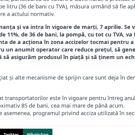
pe litru (36 de bani cu TVA), măsura urmând să fie ap
re a actului normativ.
nţa şi va intra în vigoare de marţi, 7 aprilie. Se v
e 11%, de 36 de bani, la pompă, cu tot cu TVA, va f
nta de a acţiona în zona accizelor tocmai pentru a
ntru un anumit operator care reduce preţul, să gen
ă să asigurăm produsul în piaţă şi să ţinem un echi
țiat și alte mecanisme de sprijin care sunt deja în de
 transportatorilor este în vigoare pentru întreg anul
ximativ 85 de bani, cea mai mare de până acum.
e asemenea, programul privind acciza utilizată în sect
Twitter
WhatsApp