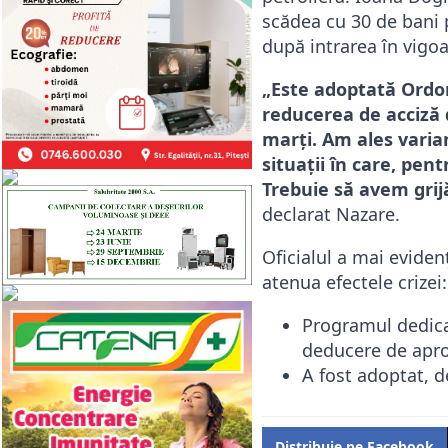
scădea cu 30 de bani 
după intrarea în vigoa
„Este adoptată Ordona
reducerea de acciză d
marţi. Am ales varia
situaţii în care, pe
Trebuie să avem grij
declarat Nazare.
Oficialul a mai eviden
atenua efectele crizei:
Programul dedicat
deducere de apro
A fost adoptat, d
Distribuie pe Facebook