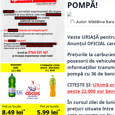
POMPĂ!
Autor: 
Mădălina Bara
Veste URIAȘĂ pentru 
Anunțul OFICIAL car
Prețurile la carburan
posesorii de vehicule
informațiilor transm
pompă cu 36 de bani p
CITEȘTE ȘI:
Ultimă or
peste 22.000 vor bene
În cursul zilei de lu
prețuri situate între 
este cu peste un leu