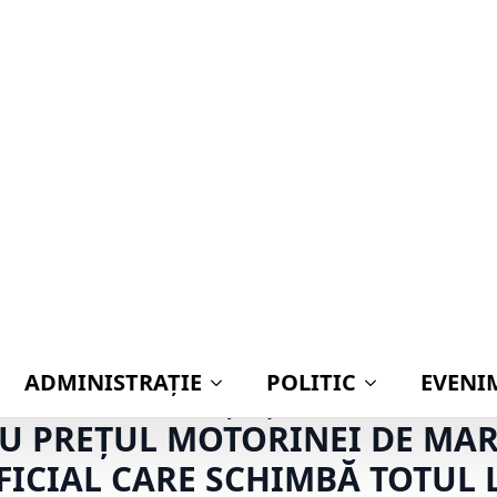
ADMINISTRAŢIE
POLITIC
EVENI
rești! Mii de șoferi blocați în trafic după un 
Ă PENTRU TOȚI ȘOFERII! CE S
U PREȚUL MOTORINEI DE MAR
ICIAL CARE SCHIMBĂ TOTUL 