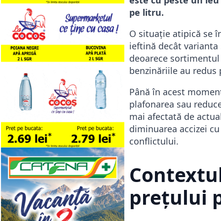
pe litru.
O situație atipică se 
ieftină decât variant
deoarece sortimentul 
benzinăriile au redus 
Până în acest moment,
plafonarea sau reducer
mai afectată de actual
diminuarea accizei cu 
conflictului.
Contextul
prețului 