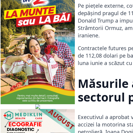
Pe piețele externe, co
depășind pragul de 114
Donald Trump a impus
Strâmtorii Ormuz, ame
iraniene.
Contractele futures p
de 112,08 dolari pe bar
luna iunie a scăzut cu
Măsurile 
sectorul 
Executivul a aprobat 
accizei la motorina st
petrolieră. Ioana Dogi