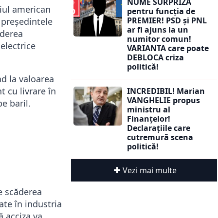
NUME SURPRIZĂ
eiul american
pentru funcția de
PREMIER! PSD și PNL
 președintele
ar fi ajuns la un
iderea
numitor comun!
electrice
VARIANTA care poate
DEBLOCA criza
politică!
d la valoarea
t cu livrare în
INCREDIBIL! Marian
VANGHELIE propus
e baril.
ministru al
Finanțelor!
Declarațiile care
cutremură scena
politică!
Vezi mai multe
e scăderea
ate în industria
ă acciza va