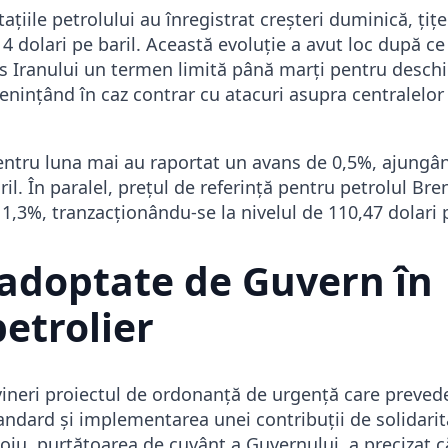
tațiile petrolului au înregistrat creșteri duminică, țiț
 dolari pe baril. Această evoluție a avut loc după ce
 Iranului un termen limită până marți pentru desch
nințând în caz contrar cu atacuri asupra centralelor 
entru luna mai au raportat un avans de 0,5%, ajungân
il. În paralel, prețul de referință pentru petrolul Bren
 1,3%, tranzacționându-se la nivelul de 110,47 dolari p
adoptate de Guvern în
petrolier
vineri proiectul de ordonanță de urgență care preved
andard și implementarea unei contribuții de solidarit
oiu, purtătoarea de cuvânt a Guvernului, a precizat c