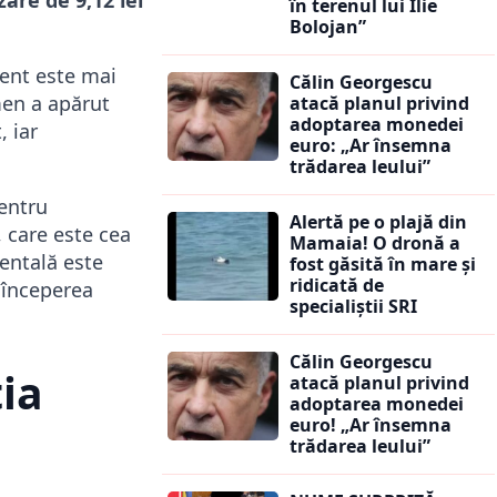
în terenul lui Ilie
Bolojan”
zent este mai
Călin Georgescu
men a apărut
atacă planul privind
adoptarea monedei
 iar
euro: „Ar însemna
trădarea leului”
entru
Alertă pe o plajă din
 care este cea
Mamaia! O dronă a
mentală este
fost găsită în mare și
ridicată de
a începerea
specialiștii SRI
Călin Georgescu
ția
atacă planul privind
adoptarea monedei
euro! „Ar însemna
trădarea leului”