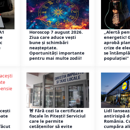
A1
Horoscop 7 august 2026.
„Alertă pen
de
Ziua care aduce vești
energetic! 
ic
bune și schimbări
aprobă pla
e
neașteptate.
crize de ele
Oportunități importante
se întâmpl
pentru mai multe zodii!
populației”
cești
🚨 Fără cozi la certificate
Lidl lansea
oate
fiscale în Pitești! Serviciul
antirisipă de
care le permite
România. C
făcut
cetățenilor să evite
cumpăra al