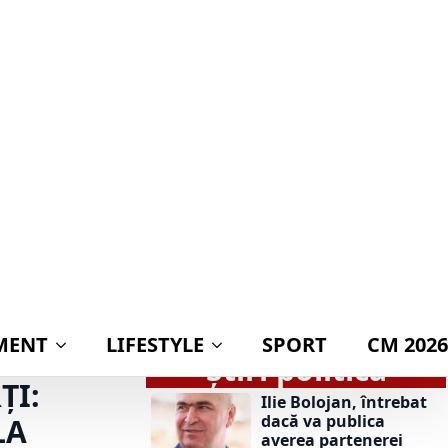
MENT
LIFESTYLE
SPORT
CM 2026
accident. Se circulă cu viteza
E
Știri politică
ȚI:
Ilie Bolojan, întrebat
dacă va publica
LA
averea partenerei