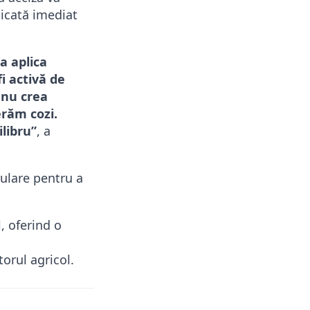
licată imediat
a aplica
i activă de
 nu crea
erăm cozi.
libru”
, a
rulare pentru a
, oferind o
orul agricol.