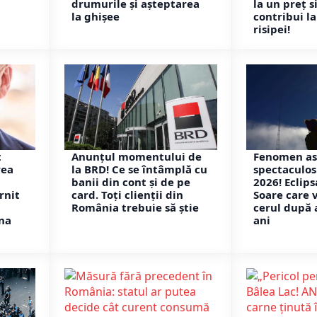
drumurile și așteptarea
la un preț s
la ghișee
contribui l
risipei!
t
Anunțul momentului de
Fenomen as
rea
la BRD! Ce se întâmplă cu
spectaculos
banii din cont și de pe
2026! Eclips
rnit
card. Toți clienții din
Soare care 
România trebuie să știe
cerul după 
na
ani