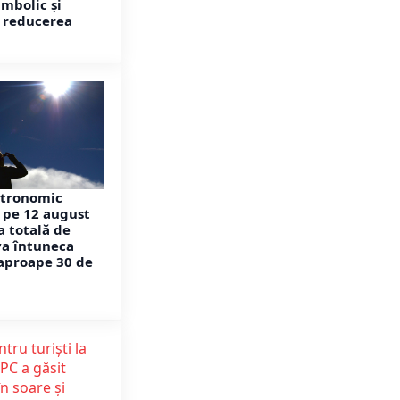
imbolic și
a reducerea
tronomic
 pe 12 august
a totală de
va întuneca
aproape 30 de