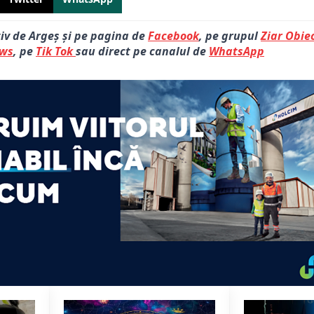
tiv de Argeș și pe pagina de
Facebook
, pe grupul
Ziar Obiec
ews
, pe
Tik Tok
sau direct pe canalul de
WhatsApp