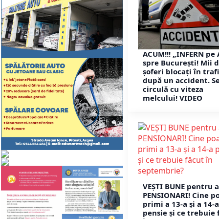
ACUM!!! „INFERN pe 
spre București! Mii 
șoferi blocați în traf
după un accident. S
circulă cu viteza
melcului! VIDEO
VEȘTI BUNE pentru a
PENSIONARI! Cine p
primi a 13-a și a 14-a
pensie și ce trebuie 