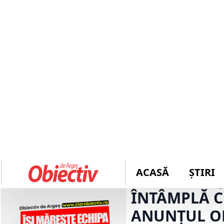
ACASĂ
ȘTIRI
ACUM!!! „INFERN pe A1 spre Bucu
ULTIMĂ
melcului! VIDEO
ORĂ
VESTE URIAȘ
ÎNTÂMPLĂ C
ANUNȚUL OF