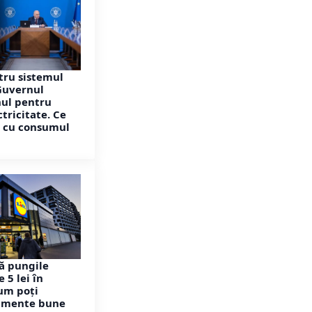
tru sistemul
Guvernul
nul pentru
ctricitate. Ce
ă cu consumul
ză pungile
 5 lei în
um poți
imente bune