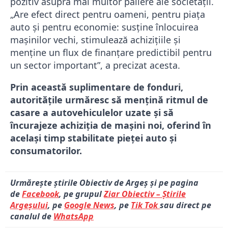
pozitiv asupra mai multor paliere ale societății.
„Are efect direct pentru oameni, pentru piața
auto și pentru economie: susține înlocuirea
mașinilor vechi, stimulează achizițiile și
menține un flux de finanțare predictibil pentru
un sector important”, a precizat acesta.
Prin această suplimentare de fonduri,
autoritățile urmăresc să mențină ritmul de
casare a autovehiculelor uzate și să
încurajeze achiziția de mașini noi, oferind în
același timp stabilitate pieței auto și
consumatorilor.
Urmărește știrile Obiectiv de Argeș și pe pagina
de
Facebook
, pe grupul
Ziar Obiectiv – Știrile
Argeșului
, pe
Google News
, pe
Tik Tok
sau direct pe
canalul de
WhatsApp