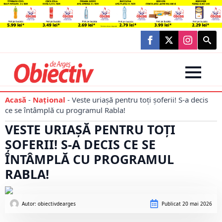
Searc
for:
Acasă
-
Național
-
Veste uriașă pentru toți șoferii! S-a decis
ce se întâmplă cu programul Rabla!
VESTE URIAȘĂ PENTRU TOȚI
ȘOFERII! S-A DECIS CE SE
ÎNTÂMPLĂ CU PROGRAMUL
RABLA!
Autor: 
obiectivdearges
Publicat
20 mai 2026