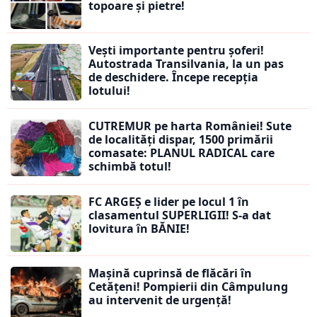
topoare și pietre!
Vești importante pentru șoferi!
Autostrada Transilvania, la un pas
de deschidere. Începe recepția
lotului!
CUTREMUR pe harta României! Sute
de localități dispar, 1500 primării
comasate: PLANUL RADICAL care
schimbă totul!
FC ARGEȘ e lider pe locul 1 în
clasamentul SUPERLIGII! S-a dat
lovitura în BĂNIE!
Mașină cuprinsă de flăcări în
Cetățeni! Pompierii din Câmpulung
au intervenit de urgență!