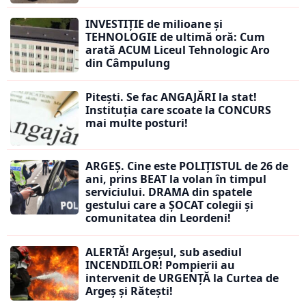
INVESTIȚIE de milioane și
TEHNOLOGIE de ultimă oră: Cum
arată ACUM Liceul Tehnologic Aro
din Câmpulung
Pitești. Se fac ANGAJĂRI la stat!
Instituția care scoate la CONCURS
mai multe posturi!
ARGEȘ. Cine este POLIȚISTUL de 26 de
ani, prins BEAT la volan în timpul
serviciului. DRAMA din spatele
gestului care a ȘOCAT colegii și
comunitatea din Leordeni!
ALERTĂ! Argeșul, sub asediul
INCENDIILOR! Pompierii au
intervenit de URGENȚĂ la Curtea de
Argeș și Rătești!