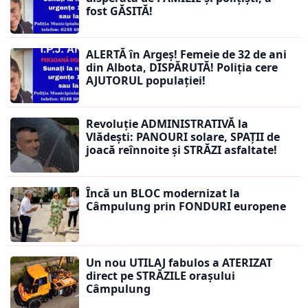
fost GĂSITĂ!
ALERTĂ în Argeș! Femeie de 32 de ani
din Albota, DISPĂRUTĂ! Poliția cere
AJUTORUL populației!
Revoluție ADMINISTRATIVĂ la
Vlădești: PANOURI solare, SPAȚII de
joacă reînnoite și STRĂZI asfaltate!
Încă un BLOC modernizat la
Câmpulung prin FONDURI europene
Un nou UTILAJ fabulos a ATERIZAT
direct pe STRĂZILE orașului
Câmpulung