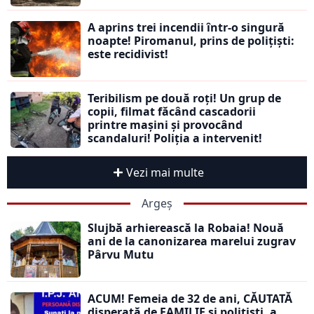
A aprins trei incendii într-o singură
noapte! Piromanul, prins de polițiști:
este recidivist!
Teribilism pe două roți! Un grup de
copii, filmat făcând cascadorii
printre mașini și provocând
scandaluri! Poliția a intervenit!
Vezi mai multe
Argeș
Slujbă arhierească la Robaia! Nouă
ani de la canonizarea marelui zugrav
Pârvu Mutu
ACUM! Femeia de 32 de ani, CĂUTATĂ
disperată de FAMILIE și polițiști, a