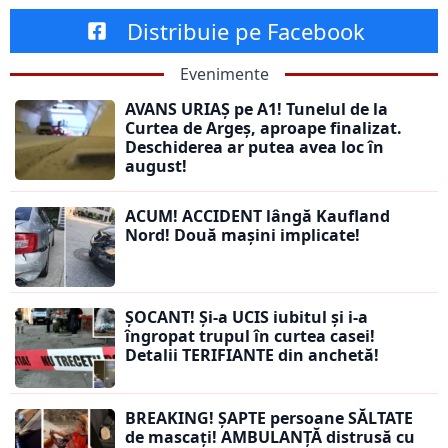
Distribuie pe Facebook
Evenimente
AVANS URIAȘ pe A1! Tunelul de la
Curtea de Argeș, aproape finalizat.
Deschiderea ar putea avea loc în
august!
ACUM! ACCIDENT lângă Kaufland
Nord! Două mașini implicate!
ȘOCANT! Și-a UCIS iubitul și i-a
îngropat trupul în curtea casei!
Detalii TERIFIANTE din anchetă!
BREAKING! ȘAPTE persoane SĂLTATE
de mascați! AMBULANȚĂ distrusă cu