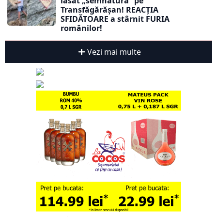
lăsat „semnătura” pe
Transfăgărășan! REACȚIA
SFIDĂTOARE a stârnit FURIA
românilor!
Vezi mai multe