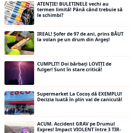
ATENȚIE! BULETINELE vechi au
termen limită! Până când trebuie să
le schimbi?
IREAL! Șofer de 97 de ani, prins BĂUT
la volan pe un drum din Argeș!
CUMPLIT! Doi bărbați LOVIȚI de
fulger! Sunt în stare critică!
Supermarket La Cocoș dă EXEMPLU!
Decizia luată în plin val de caniculă!
ACUM. Accident GRAV pe Drumul
Expres! Impact VIOLENT între 3 TIR-