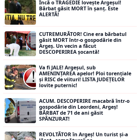
Încă o TRAGEDIE lovește Argeșul!
Bărbat găsit MORT în șanț. Este
ALERTĂ!
CUTREMURĂTOR! Cine era bărbatul
găsit MORT într-o gospodărie din
Argeș. Un vecin a făcut
DESCOPERIREA șocantă!
Va fi JALE! Argeșul, sub
AMENINȚAREA apelor! Ploi torențiale
și RISC de viituri! LISTA JUDEȚELOR
lovite puternic!
ACUM. DESCOPERIRE macabră într-o
gospodărie din Leordeni, Argeș!
BĂRBAT de 71 de ani găsit
SPÂNZURAT!
REVOLTĂTOR în Argeș! Un turist și-a