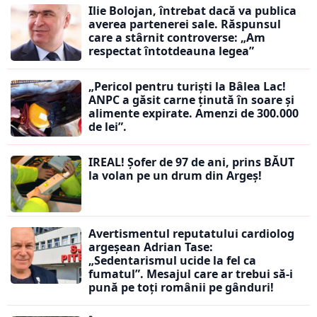
Ilie Bolojan, întrebat dacă va publica
averea partenerei sale. Răspunsul
care a stârnit controverse: „Am
respectat întotdeauna legea”
„Pericol pentru turiști la Bâlea Lac!
ANPC a găsit carne ținută în soare și
alimente expirate. Amenzi de 300.000
de lei”.
IREAL! Șofer de 97 de ani, prins BĂUT
la volan pe un drum din Argeș!
Avertismentul reputatului cardiolog
argeșean Adrian Tase:
„Sedentarismul ucide la fel ca
fumatul”. Mesajul care ar trebui să-i
pună pe toți românii pe gânduri!