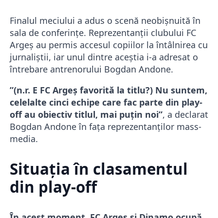
Finalul meciului a adus o scenă neobișnuită în
sala de conferințe. Reprezentanții clubului FC
Argeș au permis accesul copiilor la întâlnirea cu
jurnaliștii, iar unul dintre aceștia i-a adresat o
întrebare antrenorului Bogdan Andone.
”(n.r. E FC Argeș favorită la titlu?) Nu suntem,
celelalte cinci echipe care fac parte din play-
off au obiectiv titlul, mai puțin noi”
, a declarat
Bogdan Andone în fața reprezentanților mass-
media.
Situația în clasamentul
din play-off
În acest moment, FC Argeș și Dinamo ocupă