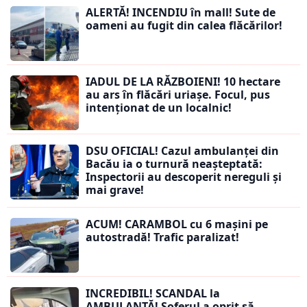
ALERTĂ! INCENDIU în mall! Sute de
oameni au fugit din calea flăcărilor!
IADUL DE LA RĂZBOIENI! 10 hectare
au ars în flăcări uriașe. Focul, pus
intenționat de un localnic!
DSU OFICIAL! Cazul ambulanței din
Bacău ia o turnură neașteptată:
Inspectorii au descoperit nereguli și
mai grave!
ACUM! CARAMBOL cu 6 mașini pe
autostradă! Trafic paralizat!
INCREDIBIL! SCANDAL la
AMBULANȚĂ! Șoferul a oprit să