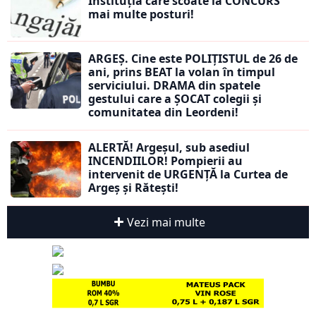
Instituția care scoate la CONCURS
mai multe posturi!
ARGEȘ. Cine este POLIȚISTUL de 26 de
ani, prins BEAT la volan în timpul
serviciului. DRAMA din spatele
gestului care a ȘOCAT colegii și
comunitatea din Leordeni!
ALERTĂ! Argeșul, sub asediul
INCENDIILOR! Pompierii au
intervenit de URGENȚĂ la Curtea de
Argeș și Rătești!
Vezi mai multe