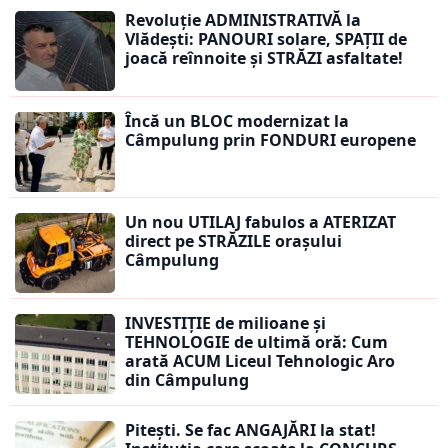
Revoluție ADMINISTRATIVĂ la
Vlădești: PANOURI solare, SPAȚII de
joacă reînnoite și STRĂZI asfaltate!
Încă un BLOC modernizat la
Câmpulung prin FONDURI europene
Un nou UTILAJ fabulos a ATERIZAT
direct pe STRĂZILE orașului
Câmpulung
INVESTIȚIE de milioane și
TEHNOLOGIE de ultimă oră: Cum
arată ACUM Liceul Tehnologic Aro
din Câmpulung
Pitești. Se fac ANGAJĂRI la stat!