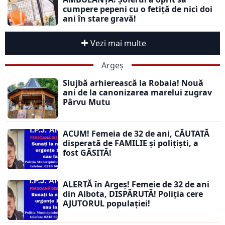
cumpere pepeni cu o fetiță de nici doi
ani în stare gravă!
Vezi mai multe
Argeș
Slujbă arhierească la Robaia! Nouă
ani de la canonizarea marelui zugrav
Pârvu Mutu
ACUM! Femeia de 32 de ani, CĂUTATĂ
disperată de FAMILIE și polițiști, a
fost GĂSITĂ!
ALERTĂ în Argeș! Femeie de 32 de ani
din Albota, DISPĂRUTĂ! Poliția cere
AJUTORUL populației!