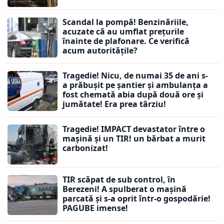
Scandal la pompă! Benzinăriile,
acuzate că au umflat prețurile
înainte de plafonare. Ce verifică
acum autoritățile?
Tragedie! Nicu, de numai 35 de ani s-
a prăbușit pe șantier și ambulanța a
fost chemată abia după două ore și
jumătate! Era prea târziu!
Tragedie! IMPACT devastator între o
mașină și un TIR! un bărbat a murit
carbonizat!
TIR scăpat de sub control, în
Berezeni! A spulberat o mașină
parcată și s-a oprit într-o gospodărie!
PAGUBE imense!