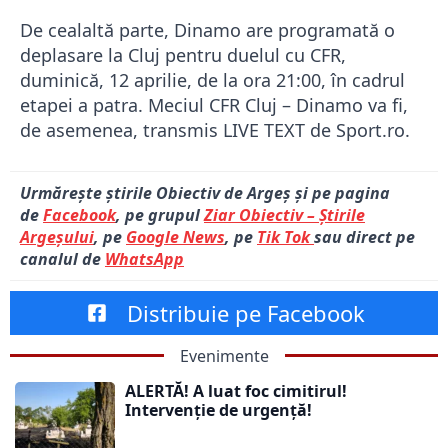
De cealaltă parte, Dinamo are programată o
deplasare la Cluj pentru duelul cu CFR,
duminică, 12 aprilie, de la ora 21:00, în cadrul
etapei a patra. Meciul CFR Cluj – Dinamo va fi,
de asemenea, transmis LIVE TEXT de Sport.ro.
Urmărește știrile Obiectiv de Argeș și pe pagina
de
Facebook
, pe grupul
Ziar Obiectiv – Știrile
Argeșului
, pe
Google News
, pe
Tik Tok
sau direct pe
canalul de
WhatsApp
Distribuie pe Facebook
Evenimente
ALERTĂ! A luat foc cimitirul!
Intervenție de urgență!