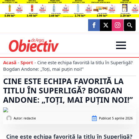
Searc
for:
Acasă
-
Sport
-
Cine este echipa favorită la titlu în Superligă?
Bogdan Andone: „Toți, mai puțin noi!”
CINE ESTE ECHIPA FAVORITĂ LA
TITLU ÎN SUPERLIGĂ? BOGDAN
ANDONE: „TOȚI, MAI PUȚIN NOI!”
Autor: 
redactie
Publicat
5 aprilie 2026
Cine este echipa favorită la titlu în Superligă?