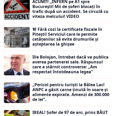
ACUM!!! „INFERN pe A1 spre
București! Mii de șoferi blocați în
trafic după un accident. Se circulă cu
viteza melcului! VIDEO
🚨 Fără cozi la certificate fiscale în
Pitești! Serviciul care le permite
cetățenilor să evite drumurile și
așteptarea la ghișee
Ilie Bolojan, întrebat dacă va publica
averea partenerei sale. Răspunsul
care a stârnit controverse: „Am
respectat întotdeauna legea”
„Pericol pentru turiști la Bâlea Lac!
ANPC a găsit carne ținută în soare și
alimente expirate. Amenzi de 300.000
de lei”.
IREAL! Șofer de 97 de ani, prins BĂUT