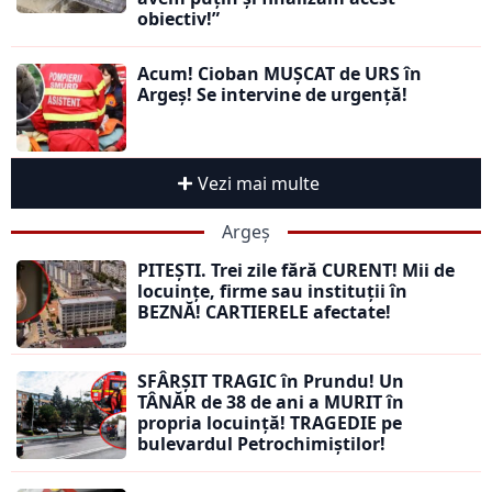
obiectiv!”
Acum! Cioban MUȘCAT de URS în
Argeș! Se intervine de urgență!
Vezi mai multe
Argeș
PITEȘTI. Trei zile fără CURENT! Mii de
locuințe, firme sau instituții în
BEZNĂ! CARTIERELE afectate!
SFÂRȘIT TRAGIC în Prundu! Un
TÂNĂR de 38 de ani a MURIT în
propria locuință! TRAGEDIE pe
bulevardul Petrochimiștilor!