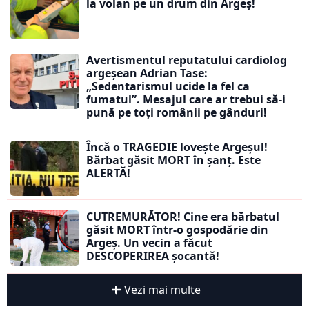
la volan pe un drum din Argeș!
Avertismentul reputatului cardiolog
argeșean Adrian Tase:
„Sedentarismul ucide la fel ca
fumatul”. Mesajul care ar trebui să-i
pună pe toți românii pe gânduri!
Încă o TRAGEDIE lovește Argeșul!
Bărbat găsit MORT în șanț. Este
ALERTĂ!
CUTREMURĂTOR! Cine era bărbatul
găsit MORT într-o gospodărie din
Argeș. Un vecin a făcut
DESCOPERIREA șocantă!
Vezi mai multe