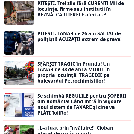
PITEȘTI. Trei zile fără CURENT! Mii de
locuințe, firme sau instituții în
BEZNĂ! CARTIERELE afectate!
PITEȘTI. TÂNĂR de 26 ani SĂLTAT de
polițiști! ACUZAȚII extrem de grave!
SFÂRȘIT TRAGIC în Prundu! Un
TÂNĂR de 38 de ani a MURIT în
propria locuință! TRAGEDIE pe
bulevardul Petrochimiștilor!
Se schimbă REGULILE pentru ȘOFERII
din România! Când intră în vigoare
noul sistem de TAXARE și cine va
PLĂTI TollRo!
„L-a luat prin învăluire!” Cioban
atacat de urs în munți.