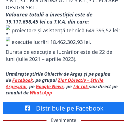
S.R.L.,S.C. ROCANDRA ACTIV S.R.L.,S.C. POLARH
DESIGN SR.L.
Valoarea totală a investiției este de
19.111.698,45 lei cu T.V.A. din care:
proiectare și asistență tehnică 649.395,52 lei;
execuție lucrări 18.462.302,93 lei.
Durata de execuție a lucrărilor este de 22 de
luni (iulie 2021 – aprilie 2023).
Urmărește știrile Obiectiv de Argeș și pe pagina
de
Facebook
, pe grupul
Ziar Obiectiv – Știrile
Argeșului
, pe
Google News
, pe
Tik Tok
sau direct pe
canalul de
WhatsApp
Distribuie pe Facebook
Evenimente