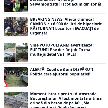
Salvamontiștii îl scot acum din zonă!
BREAKING NEWS: Alertă chimică!
CAMION cu 6.000 de litri de hipoclorit
RĂSTURNAT! Locuitorii EVACUAȚI de
urgență!
Vine POTOPUL! ANM avertizează:
FURTUNILE se dezlănțuie în mai
multe județe! Va fi JALE!
ALERTĂ! Copil de 3 ani DISPĂRUT!
Poliția cere ajutorul populației!
Moment istoric pentru Autostrada
Bucureștiului. A fost montată ultima
grindă din beton de pe A0: „Mai
avem puțin și finalizăm acest