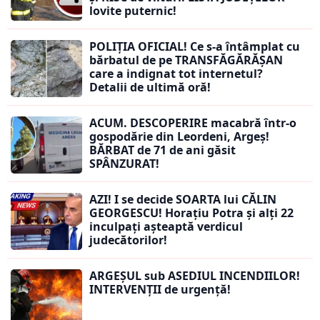
lovite puternic!
POLIȚIA OFICIAL! Ce s-a întâmplat cu
bărbatul de pe TRANSFĂGĂRĂȘAN
care a indignat tot internetul?
Detalii de ultimă oră!
ACUM. DESCOPERIRE macabră într-o
gospodărie din Leordeni, Argeș!
BĂRBAT de 71 de ani găsit
SPÂNZURAT!
AZI! I se decide SOARTA lui CĂLIN
GEORGESCU! Horațiu Potra și alți 22
inculpați așteaptă verdicul
judecătorilor!
ARGEȘUL sub ASEDIUL INCENDIILOR!
INTERVENȚII de urgență!