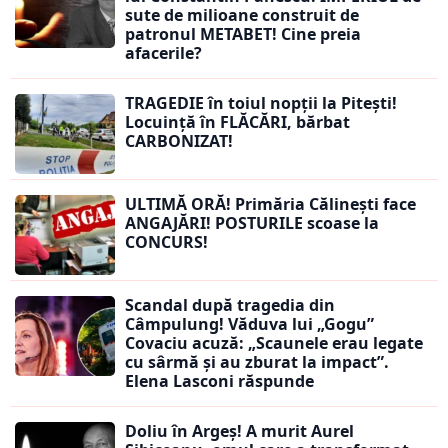
sute de milioane construit de
patronul METABET! Cine preia
afacerile?
TRAGEDIE în toiul nopții la Pitești!
Locuință în FLĂCĂRI, bărbat
CARBONIZAT!
ULTIMĂ ORĂ! Primăria Călinești face
ANGAJĂRI! POSTURILE scoase la
CONCURS!
Scandal după tragedia din
Câmpulung! Văduva lui „Gogu”
Covaciu acuză: „Scaunele erau legate
cu sârmă și au zburat la impact”.
Elena Lasconi răspunde
Doliu în Argeș! A murit Aurel