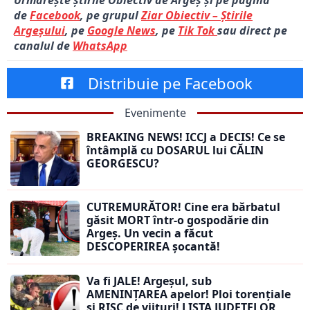
Urmărește știrile Obiectiv de Argeș și pe pagina
de
Facebook
, pe grupul
Ziar Obiectiv – Știrile
Argeșului
, pe
Google News
, pe
Tik Tok
sau direct pe
canalul de
WhatsApp
Distribuie pe Facebook
Evenimente
BREAKING NEWS! ICCJ a DECIS! Ce se
întâmplă cu DOSARUL lui CĂLIN
GEORGESCU?
CUTREMURĂTOR! Cine era bărbatul
găsit MORT într-o gospodărie din
Argeș. Un vecin a făcut
DESCOPERIREA șocantă!
Va fi JALE! Argeșul, sub
AMENINȚAREA apelor! Ploi torențiale
și RISC de viituri! LISTA JUDEȚELOR