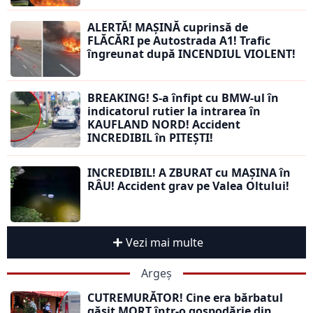
ALERTĂ! MAȘINĂ cuprinsă de
FLĂCĂRI pe Autostrada A1! Trafic
îngreunat după INCENDIUL VIOLENT!
BREAKING! S-a înfipt cu BMW-ul în
indicatorul rutier la intrarea în
KAUFLAND NORD! Accident
INCREDIBIL în PITEȘTI!
INCREDIBIL! A ZBURAT cu MAȘINA în
RÂU! Accident grav pe Valea Oltului!
Vezi mai multe
Argeș
CUTREMURĂTOR! Cine era bărbatul
găsit MORT într-o gospodărie din