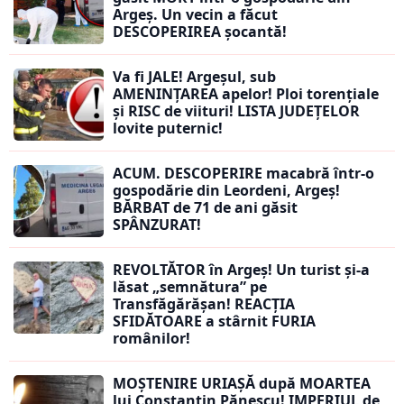
Argeș. Un vecin a făcut
DESCOPERIREA șocantă!
Va fi JALE! Argeșul, sub
AMENINȚAREA apelor! Ploi torențiale
și RISC de viituri! LISTA JUDEȚELOR
lovite puternic!
ACUM. DESCOPERIRE macabră într-o
gospodărie din Leordeni, Argeș!
BĂRBAT de 71 de ani găsit
SPÂNZURAT!
REVOLTĂTOR în Argeș! Un turist și-a
lăsat „semnătura” pe
Transfăgărășan! REACȚIA
SFIDĂTOARE a stârnit FURIA
românilor!
MOȘTENIRE URIAȘĂ după MOARTEA
lui Constantin Pănescu! IMPERIUL de