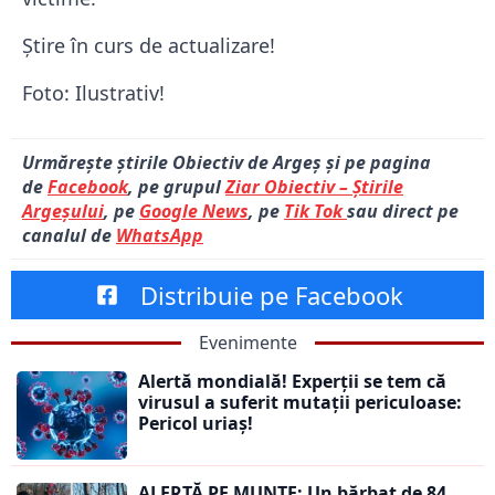
Știre în curs de actualizare!
Foto: Ilustrativ!
Urmărește știrile Obiectiv de Argeș și pe pagina
de
Facebook
, pe grupul
Ziar Obiectiv – Știrile
Argeșului
, pe
Google News
, pe
Tik Tok
sau direct pe
canalul de
WhatsApp
Distribuie pe Facebook
Evenimente
Alertă mondială! Experții se tem că
virusul a suferit mutații periculoase:
Pericol uriaș!
ALERTĂ PE MUNTE: Un bărbat de 84