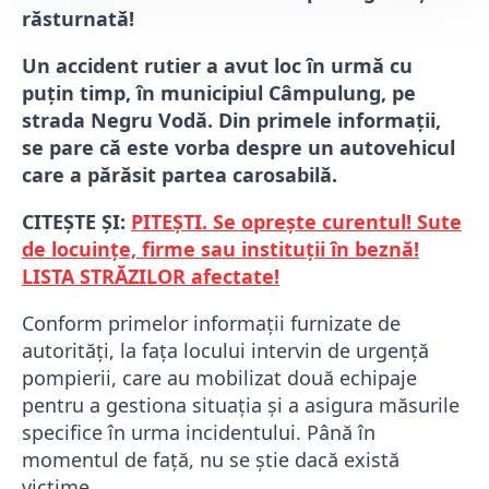
răsturnată!
Un accident rutier a avut loc în urmă cu
puțin timp, în municipiul Câmpulung, pe
strada Negru Vodă. Din primele informații,
se pare că este vorba despre un autovehicul
care a părăsit partea carosabilă.
CITEȘTE ȘI:
PITEȘTI. Se oprește curentul! Sute
de locuințe, firme sau instituții în beznă!
LISTA STRĂZILOR afectate!
Conform primelor informații furnizate de
autorități, la fața locului intervin de urgență
pompierii, care au mobilizat două echipaje
pentru a gestiona situația și a asigura măsurile
specifice în urma incidentului. Până în
momentul de față, nu se știe dacă există
victime.