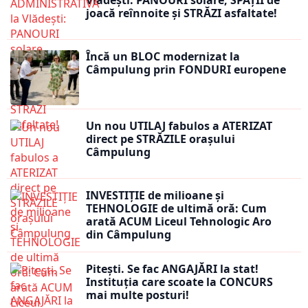
Vlădești: PANOURI solare, SPAȚII de
joacă reînnoite și STRĂZI asfaltate!
Încă un BLOC modernizat la
Câmpulung prin FONDURI europene
Un nou UTILAJ fabulos a ATERIZAT
direct pe STRĂZILE orașului
Câmpulung
INVESTIȚIE de milioane și
TEHNOLOGIE de ultimă oră: Cum
arată ACUM Liceul Tehnologic Aro
din Câmpulung
Pitești. Se fac ANGAJĂRI la stat!
Instituția care scoate la CONCURS
mai multe posturi!