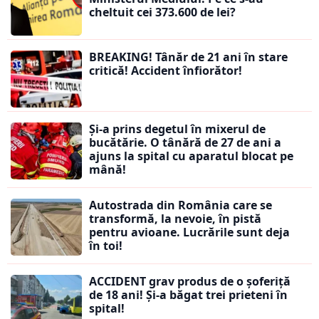
cheltuit cei 373.600 de lei?
BREAKING! Tânăr de 21 ani în stare
critică! Accident înfiorător!
Și-a prins degetul în mixerul de
bucătărie. O tânără de 27 de ani a
ajuns la spital cu aparatul blocat pe
mână!
Autostrada din România care se
transformă, la nevoie, în pistă
pentru avioane. Lucrările sunt deja
în toi!
ACCIDENT grav produs de o șoferiță
de 18 ani! Și-a băgat trei prieteni în
spital!