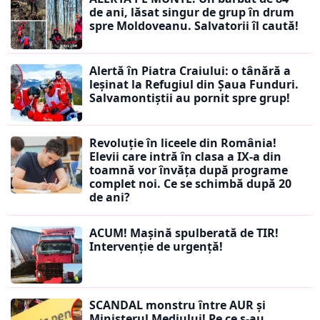
de ani, lăsat singur de grup în drum
spre Moldoveanu. Salvatorii îl caută!
Alertă în Piatra Craiului: o tânără a
leșinat la Refugiul din Șaua Funduri.
Salvamontiștii au pornit spre grup!
Revoluție în liceele din România!
Elevii care intră în clasa a IX-a din
toamnă vor învăța după programe
complet noi. Ce se schimbă după 20
de ani?
ACUM! Mașină spulberată de TIR!
Intervenție de urgență!
SCANDAL monstru între AUR și
Ministerul Mediului! Pe ce s-au