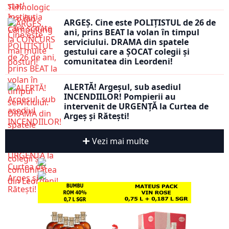
ARGEȘ. Cine este POLIȚISTUL de 26 de
ani, prins BEAT la volan în timpul
serviciului. DRAMA din spatele
gestului care a ȘOCAT colegii și
comunitatea din Leordeni!
ALERTĂ! Argeșul, sub asediul
INCENDIILOR! Pompierii au
intervenit de URGENȚĂ la Curtea de
Argeș și Rătești!
Vezi mai multe