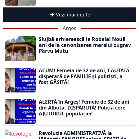
Vezi mai multe
Argeș
Slujbă arhierească la Robaia! Nouă
ani de la canonizarea marelui zugrav
Pârvu Mutu
ACUM! Femeia de 32 de ani, CĂUTATĂ
disperată de FAMILIE și polițiști, a
fost GĂSITĂ!
ALERTĂ în Argeș! Femeie de 32 de ani
din Albota, DISPĂRUTĂ! Poliția cere
AJUTORUL populației!
Revoluție ADMINISTRATIVĂ la