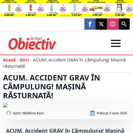
Searc
for:
Acasă
-
Știri
-
ACUM. Accident GRAV în Câmpulung! Mașină
răsturnată!
ACUM. ACCIDENT GRAV ÎN
CÂMPULUNG! MAȘINĂ
RĂSTURNATĂ!
Autor: 
Mădălina Bara
Publicat
3 iunie 2026
ACUM. Accident GRAV în Câmpulung! Mașină