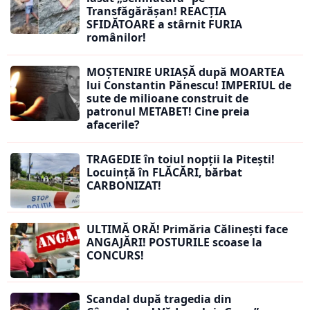
Transfăgărășan! REACȚIA
SFIDĂTOARE a stârnit FURIA
românilor!
MOȘTENIRE URIAȘĂ după MOARTEA
lui Constantin Pănescu! IMPERIUL de
sute de milioane construit de
patronul METABET! Cine preia
afacerile?
TRAGEDIE în toiul nopții la Pitești!
Locuință în FLĂCĂRI, bărbat
CARBONIZAT!
ULTIMĂ ORĂ! Primăria Călinești face
ANGAJĂRI! POSTURILE scoase la
CONCURS!
Scandal după tragedia din