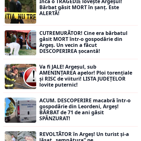
Încă o TRAGEDIE lovește Argeșul!
Bărbat găsit MORT în șanț. Este
ALERTĂ!
CUTREMURĂTOR! Cine era bărbatul
găsit MORT într-o gospodărie din
Argeș. Un vecin a făcut
DESCOPERIREA șocantă!
Va fi JALE! Argeșul, sub
AMENINȚAREA apelor! Ploi torențiale
și RISC de viituri! LISTA JUDEȚELOR
lovite puternic!
ACUM. DESCOPERIRE macabră într-o
gospodărie din Leordeni, Argeș!
BĂRBAT de 71 de ani găsit
SPÂNZURAT!
REVOLTĂTOR în Argeș! Un turist și-a
lăsat „semnătura” pe