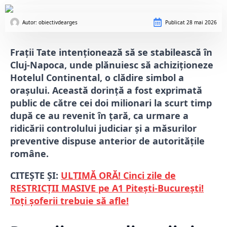
Autor: 
obiectivdearges
Publicat
28 mai 2026
Frații Tate intenționează să se stabilească în
Cluj-Napoca, unde plănuiesc să achiziționeze
Hotelul Continental, o clădire simbol a
orașului.
Această dorință a fost exprimată
public de către cei doi milionari la scurt timp
după ce au revenit în țară, ca urmare a
ridicării controlului judiciar și a măsurilor
preventive dispuse anterior de autoritățile
române.
CITEȘTE ȘI:
ULTIMĂ ORĂ! Cinci zile de
RESTRICȚII MASIVE pe A1 Pitești-București!
Toți șoferii trebuie să afle!