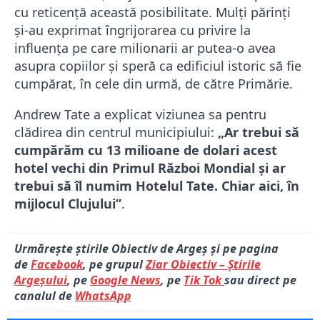
cu reticență această posibilitate. Mulți părinți
și-au exprimat îngrijorarea cu privire la
influența pe care milionarii ar putea-o avea
asupra copiilor și speră ca edificiul istoric să fie
cumpărat, în cele din urmă, de către Primărie.
Andrew Tate a explicat viziunea sa pentru
clădirea din centrul municipiului:
„Ar trebui să
cumpărăm cu 13 milioane de dolari acest
hotel vechi din Primul Război Mondial şi ar
trebui să îl numim Hotelul Tate. Chiar aici, în
mijlocul Clujului”
.
Urmărește știrile Obiectiv de Argeș și pe pagina
de
Facebook
, pe grupul
Ziar Obiectiv – Știrile
Argeșului
, pe
Google News
, pe
Tik Tok
sau direct pe
canalul de
WhatsApp