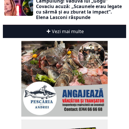
Câmpulung! Văduva lui „Gogu”
Covaciu acuză: „Scaunele erau legate
cu sârmă și au zburat la impact”.
Elena Lasconi răspunde
Vezi mai multe