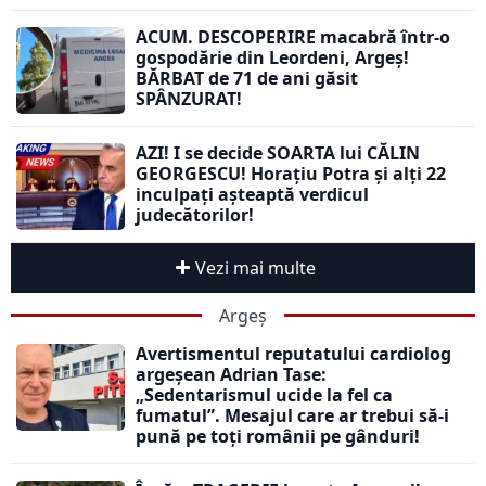
ACUM. DESCOPERIRE macabră într-o
gospodărie din Leordeni, Argeș!
BĂRBAT de 71 de ani găsit
SPÂNZURAT!
AZI! I se decide SOARTA lui CĂLIN
GEORGESCU! Horațiu Potra și alți 22
inculpați așteaptă verdicul
judecătorilor!
Vezi mai multe
Argeș
Avertismentul reputatului cardiolog
argeșean Adrian Tase:
„Sedentarismul ucide la fel ca
fumatul”. Mesajul care ar trebui să-i
pună pe toți românii pe gânduri!