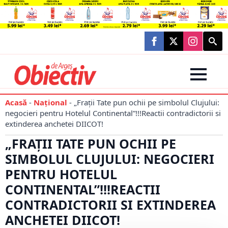
Searc
for:
Acasă
-
Național
-
„Frații Tate pun ochii pe simbolul Clujului:
negocieri pentru Hotelul Continental”!!!Reactii contradictorii si
extinderea anchetei DIICOT!
„FRAȚII TATE PUN OCHII PE
SIMBOLUL CLUJULUI: NEGOCIERI
PENTRU HOTELUL
CONTINENTAL”!!!REACTII
CONTRADICTORII SI EXTINDEREA
ANCHETEI DIICOT!