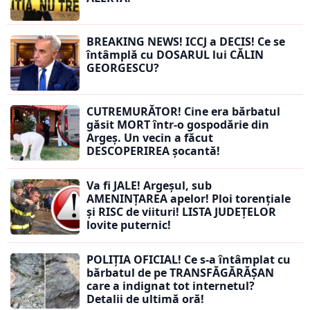
BREAKING NEWS! ICCJ a DECIS! Ce se
întâmplă cu DOSARUL lui CĂLIN
GEORGESCU?
CUTREMURĂTOR! Cine era bărbatul
găsit MORT într-o gospodărie din
Argeș. Un vecin a făcut
DESCOPERIREA șocantă!
Va fi JALE! Argeșul, sub
AMENINȚAREA apelor! Ploi torențiale
și RISC de viituri! LISTA JUDEȚELOR
lovite puternic!
POLIȚIA OFICIAL! Ce s-a întâmplat cu
bărbatul de pe TRANSFĂGĂRĂȘAN
care a indignat tot internetul?
Detalii de ultimă oră!