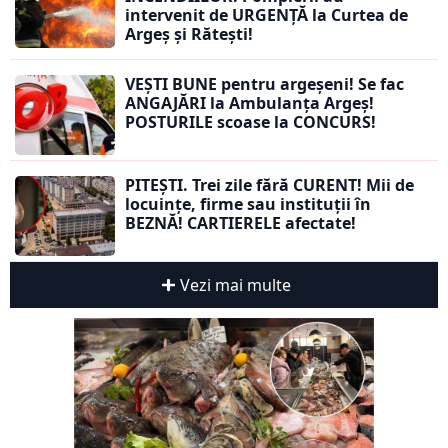
intervenit de URGENȚĂ la Curtea de
Argeș și Rătești!
VEȘTI BUNE pentru argeșeni! Se fac
ANGAJĂRI la Ambulanța Argeș!
POSTURILE scoase la CONCURS!
PITEȘTI. Trei zile fără CURENT! Mii de
locuințe, firme sau instituții în
BEZNĂ! CARTIERELE afectate!
Vezi mai multe