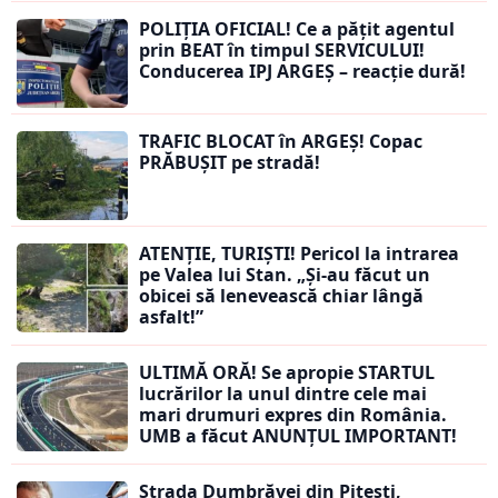
POLIȚIA OFICIAL! Ce a pățit agentul
prin BEAT în timpul SERVICULUI!
Conducerea IPJ ARGEȘ – reacție dură!
TRAFIC BLOCAT în ARGEȘ! Copac
PRĂBUȘIT pe stradă!
ATENȚIE, TURIȘTI! Pericol la intrarea
pe Valea lui Stan. „Și-au făcut un
obicei să lenevească chiar lângă
asfalt!”
ULTIMĂ ORĂ! Se apropie STARTUL
lucrărilor la unul dintre cele mai
mari drumuri expres din România.
UMB a făcut ANUNȚUL IMPORTANT!
Strada Dumbrăvei din Pitești,