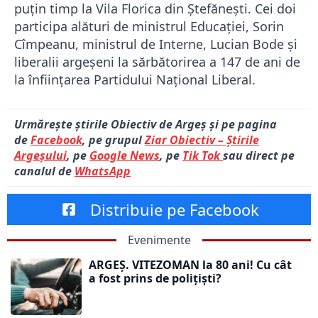
puțin timp la Vila Florica din Ștefănești. Cei doi
participa alături de ministrul Educației, Sorin
Cîmpeanu, ministrul de Interne, Lucian Bode și
liberalii argeșeni la sărbătorirea a 147 de ani de
la înființarea Partidului Național Liberal.
Urmărește știrile Obiectiv de Argeș și pe pagina
de
Facebook
, pe grupul
Ziar Obiectiv – Știrile
Argeșului
, pe
Google News
, pe
Tik Tok
sau direct pe
canalul de
WhatsApp
Distribuie pe Facebook
Evenimente
ARGEȘ. VITEZOMAN la 80 ani! Cu cât
a fost prins de polițiști?