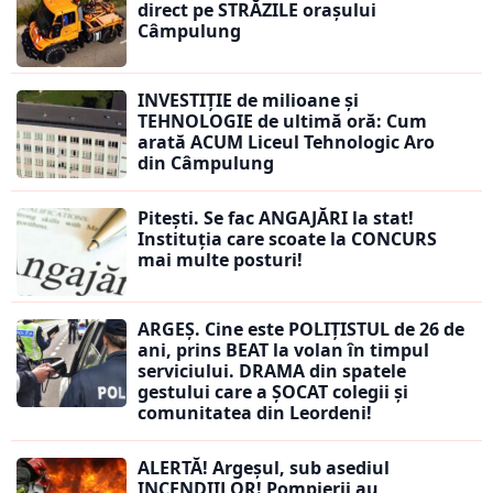
direct pe STRĂZILE orașului
Câmpulung
INVESTIȚIE de milioane și
TEHNOLOGIE de ultimă oră: Cum
arată ACUM Liceul Tehnologic Aro
din Câmpulung
Pitești. Se fac ANGAJĂRI la stat!
Instituția care scoate la CONCURS
mai multe posturi!
ARGEȘ. Cine este POLIȚISTUL de 26 de
ani, prins BEAT la volan în timpul
serviciului. DRAMA din spatele
gestului care a ȘOCAT colegii și
comunitatea din Leordeni!
ALERTĂ! Argeșul, sub asediul
INCENDIILOR! Pompierii au