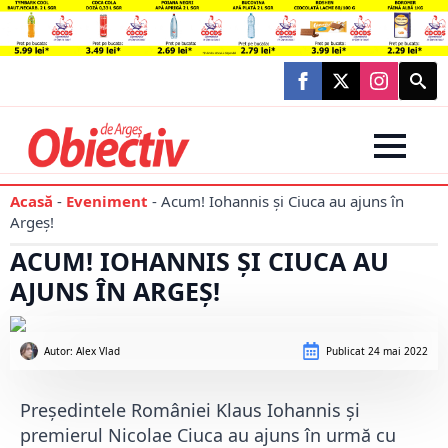
Searc
for:
Acasă
-
Eveniment
-
Acum! Iohannis și Ciuca au ajuns în
Argeș!
ACUM! IOHANNIS ȘI CIUCA AU
AJUNS ÎN ARGEȘ!
Autor: 
Alex Vlad
Publicat
24 mai 2022
Președintele României Klaus Iohannis și
premierul Nicolae Ciuca au ajuns în urmă cu