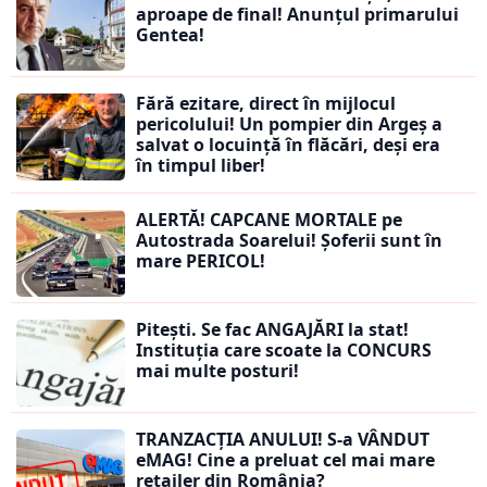
aproape de final! Anunțul primarului
Gentea!
Fără ezitare, direct în mijlocul
pericolului! Un pompier din Argeș a
salvat o locuință în flăcări, deși era
în timpul liber!
ALERTĂ! CAPCANE MORTALE pe
Autostrada Soarelui! Șoferii sunt în
mare PERICOL!
Pitești. Se fac ANGAJĂRI la stat!
Instituția care scoate la CONCURS
mai multe posturi!
TRANZACȚIA ANULUI! S-a VÂNDUT
eMAG! Cine a preluat cel mai mare
retailer din România?