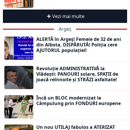
Vezi mai multe
Argeș
ALERTĂ în Argeș! Femeie de 32 de ani
din Albota, DISPĂRUTĂ! Poliția cere
AJUTORUL populației!
Revoluție ADMINISTRATIVĂ la
Vlădești: PANOURI solare, SPAȚII de
joacă reînnoite și STRĂZI asfaltate!
Încă un BLOC modernizat la
Câmpulung prin FONDURI europene
Un nou UTILAJ fabulos a ATERIZAT