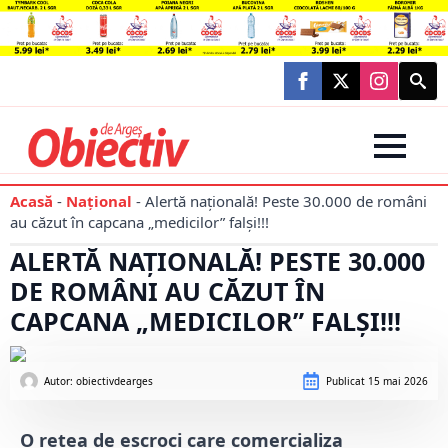
Searc
for:
Acasă
-
Național
-
Alertă națională! Peste 30.000 de români
au căzut în capcana „medicilor” falși!!!
ALERTĂ NAȚIONALĂ! PESTE 30.000
DE ROMÂNI AU CĂZUT ÎN
CAPCANA „MEDICILOR” FALȘI!!!
Autor: 
obiectivdearges
Publicat
15 mai 2026
O rețea de escroci care comercializa