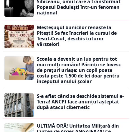
Sibiceanu, omul care a transformat
Popasul Dedulești într-un fenomen
național
Meșteșugul bunicilor renaște la
Pitești! Se fac înscrieri la cursul de
Țesut-Cusut, deschis tuturor
vârstelor!
Școala a devenit un lux pentru tot
mai mulți români! Părinții se lovesc
de prețuri uriașe: un copil poate
costa peste 1.500 de lei doar pentru
începutul anului școlar
S-a aflat când se deschide sistemul e-
Terra! ANCPI face anunțul așteptat
după atacul cibernetic
ULTIMĂ ORĂ! Unitatea Militară din
Curtea de Argeș ANGAJEAZĂ! Ce