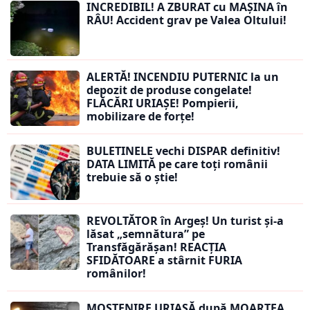
INCREDIBIL! A ZBURAT cu MAȘINA în
RÂU! Accident grav pe Valea Oltului!
ALERTĂ! INCENDIU PUTERNIC la un
depozit de produse congelate!
FLĂCĂRI URIAȘE! Pompierii,
mobilizare de forțe!
BULETINELE vechi DISPAR definitiv!
DATA LIMITĂ pe care toți românii
trebuie să o știe!
REVOLTĂTOR în Argeș! Un turist și-a
lăsat „semnătura” pe
Transfăgărășan! REACȚIA
SFIDĂTOARE a stârnit FURIA
românilor!
MOȘTENIRE URIAȘĂ după MOARTEA