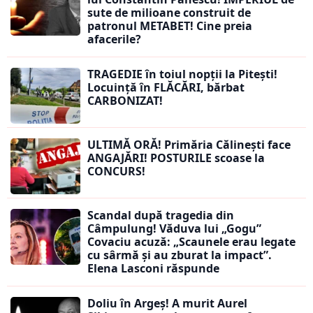
sute de milioane construit de
patronul METABET! Cine preia
afacerile?
TRAGEDIE în toiul nopții la Pitești!
Locuință în FLĂCĂRI, bărbat
CARBONIZAT!
ULTIMĂ ORĂ! Primăria Călinești face
ANGAJĂRI! POSTURILE scoase la
CONCURS!
Scandal după tragedia din
Câmpulung! Văduva lui „Gogu”
Covaciu acuză: „Scaunele erau legate
cu sârmă și au zburat la impact”.
Elena Lasconi răspunde
Doliu în Argeș! A murit Aurel