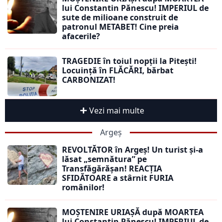
lui Constantin Pănescu! IMPERIUL de
sute de milioane construit de
patronul METABET! Cine preia
afacerile?
TRAGEDIE în toiul nopții la Pitești!
Locuință în FLĂCĂRI, bărbat
CARBONIZAT!
Vezi mai multe
Argeș
REVOLTĂTOR în Argeș! Un turist și-a
lăsat „semnătura” pe
Transfăgărășan! REACȚIA
SFIDĂTOARE a stârnit FURIA
românilor!
MOȘTENIRE URIAȘĂ după MOARTEA
lui Constantin Pănescu! IMPERIUL de