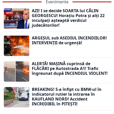
Evenimente
AZI! I se decide SOARTA lui CĂLIN
GEORGESCU! Horațiu Potra și alți 22
inculpați așteaptă verdicul
judecătorilor!
ARGEȘUL sub ASEDIUL INCENDIILOR!
INTERVENȚII de urgență!
ALERTĂ! MAȘINĂ cuprinsă de
FLĂCĂRI pe Autostrada A1! Trafic
îngreunat după INCENDIUL VIOLENT!
BREAKING! S-a înfipt cu BMW-ul în
indicatorul rutier la intrarea în
KAUFLAND NORD! Accident
INCREDIBIL în PITEȘTI!