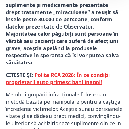
suplimente și medicamente prezentate
drept tratamente „miraculoase” a reușit să
înșele peste 30.000 de persoane, conform
datelor prezentate de Observator.
Majoritatea celor păgubiți sunt persoane în
vârstă sau pacienți care suferă de afecțiuni
grave, aceștia apelând la produsele
respective în speranța că își vor putea salva
sănătatea.
CITEȘTE ȘI:
Polița RCA 2026: În ce condiții
proprietarii auto primesc bani înapoi!
Membrii grupării infracționale foloseau o
metodă bazată pe manipulare pentru a câștiga
încrederea victimelor. Aceștia sunau persoanele
vizate și se dădeau drept medici, convingându-
le ulterior să achiziționeze suplimente din ce în