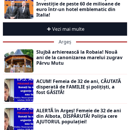
Investiție de peste 60 de milioane de
euro într-un hotel emblematic din
Italia!
Vezi mai multe
Argeș
Slujbă arhierească la Robaia! Nouă
ani de la canonizarea marelui zugrav
Pârvu Mutu
ACUM! Femeia de 32 de ani, CĂUTATĂ
disperată de FAMILIE și polițiști, a
fost GĂSITĂ!
ALERTĂ în Argeș! Femeie de 32 de ani
din Albota, DISPĂRUTĂ! Poliția cere
AJUTORUL populației!