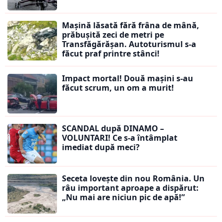
Mașină lăsată fără frâna de mână,
prăbușită zeci de metri pe
Transfăgărășan. Autoturismul s-a
făcut praf printre stânci!
Impact mortal! Două mașini s-au
făcut scrum, un om a murit!
SCANDAL după DINAMO –
VOLUNTARI! Ce s-a întâmplat
imediat după meci?
Seceta lovește din nou România. Un
râu important aproape a dispărut:
„Nu mai are niciun pic de apă!”