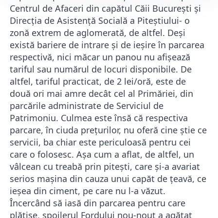
Centrul de Afaceri din capătul Căii București și
Direcția de Asistență Socială a Piteștiului- o
zonă extrem de aglomerată, de altfel. Deși
există bariere de intrare și de ieșire în parcarea
respectivă, nici măcar un panou nu afișează
tariful sau numărul de locuri disponibile. De
altfel, tariful practicat, de 2 lei/oră, este de
două ori mai amre decât cel al Primăriei, din
parcările administrate de Serviciul de
Patrimoniu. Culmea este însă că respectiva
parcare, în ciuda prețurilor, nu oferă cine știe ce
servicii, ba chiar este periculoasă pentru cei
care o folosesc. Așa cum a aflat, de altfel, un
vâlcean cu treabă prin pitești, care și-a avariat
serios mașina din cauza unui capăt de țeavă, ce
ieșea din ciment, pe care nu l-a văzut.
Încercând să iasă din parcarea pentru care
plătise, spoilerul Fordului nou-nouț a agățat