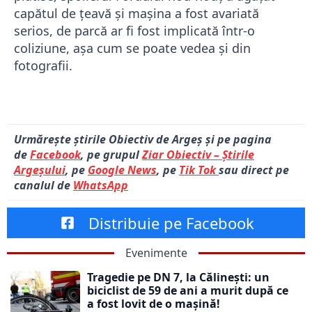
capătul de țeavă și mașina a fost avariată
serios, de parcă ar fi fost implicată într-o
coliziune, așa cum se poate vedea și din
fotografii.
Urmărește știrile Obiectiv de Argeș și pe pagina
de
Facebook
, pe grupul
Ziar Obiectiv – Știrile
Argeșului
, pe
Google News
, pe
Tik Tok
sau direct pe
canalul de
WhatsApp
Distribuie pe Facebook
Evenimente
Tragedie pe DN 7, la Călinești: un
biciclist de 59 de ani a murit după ce
a fost lovit de o mașină!