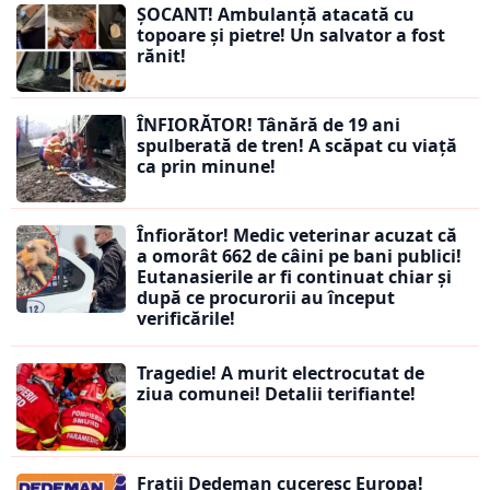
ȘOCANT! Ambulanță atacată cu
topoare și pietre! Un salvator a fost
rănit!
ÎNFIORĂTOR! Tânără de 19 ani
spulberată de tren! A scăpat cu viață
ca prin minune!
Înfiorător! Medic veterinar acuzat că
a omorât 662 de câini pe bani publici!
Eutanasierile ar fi continuat chiar și
după ce procurorii au început
verificările!
Tragedie! A murit electrocutat de
ziua comunei! Detalii terifiante!
Frații Dedeman cuceresc Europa!