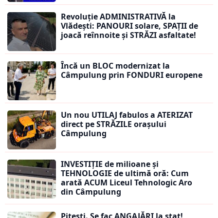
Revoluție ADMINISTRATIVĂ la
Vlădești: PANOURI solare, SPAȚII de
joacă reînnoite și STRĂZI asfaltate!
Încă un BLOC modernizat la
Câmpulung prin FONDURI europene
Un nou UTILAJ fabulos a ATERIZAT
direct pe STRĂZILE orașului
Câmpulung
INVESTIȚIE de milioane și
TEHNOLOGIE de ultimă oră: Cum
arată ACUM Liceul Tehnologic Aro
din Câmpulung
Pitești. Se fac ANGAJĂRI la stat!