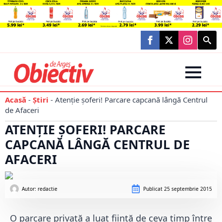
Searc
for:
Acasă
-
Știri
-
Atenție șoferi! Parcare capcană lângă Centrul
de Afaceri
ATENȚIE ȘOFERI! PARCARE
CAPCANĂ LÂNGĂ CENTRUL DE
AFACERI
Autor: 
redactie
Publicat
25 septembrie 2015
O parcare privată a luat ființă de ceva timp între