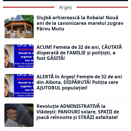
Argeș
Slujbă arhierească la Robaia! Nouă
ani de la canonizarea marelui zugrav
Pârvu Mutu
ACUM! Femeia de 32 de ani, CĂUTATĂ
disperată de FAMILIE și polițiști, a
fost GĂSITĂ!
ALERTĂ în Argeș! Femeie de 32 de ani
din Albota, DISPĂRUTĂ! Poliția cere
AJUTORUL populației!
Revoluție ADMINISTRATIVĂ la
Vlădești: PANOURI solare, SPAȚII de
joacă reînnoite și STRĂZI asfaltate!