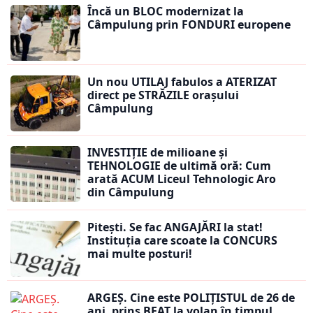
Încă un BLOC modernizat la
Câmpulung prin FONDURI europene
Un nou UTILAJ fabulos a ATERIZAT
direct pe STRĂZILE orașului
Câmpulung
INVESTIȚIE de milioane și
TEHNOLOGIE de ultimă oră: Cum
arată ACUM Liceul Tehnologic Aro
din Câmpulung
Pitești. Se fac ANGAJĂRI la stat!
Instituția care scoate la CONCURS
mai multe posturi!
ARGEȘ. Cine este POLIȚISTUL de 26 de
ani, prins BEAT la volan în timpul