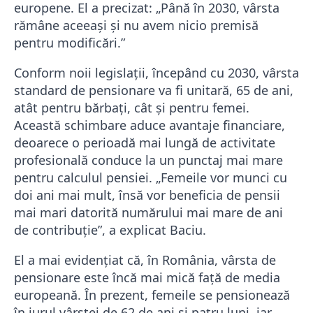
europene. El a precizat: „Până în 2030, vârsta
rămâne aceeași și nu avem nicio premisă
pentru modificări.”
Conform noii legislații, începând cu 2030, vârsta
standard de pensionare va fi unitară, 65 de ani,
atât pentru bărbați, cât și pentru femei.
Această schimbare aduce avantaje financiare,
deoarece o perioadă mai lungă de activitate
profesională conduce la un punctaj mai mare
pentru calculul pensiei. „Femeile vor munci cu
doi ani mai mult, însă vor beneficia de pensii
mai mari datorită numărului mai mare de ani
de contribuție”, a explicat Baciu.
El a mai evidențiat că, în România, vârsta de
pensionare este încă mai mică față de media
europeană. În prezent, femeile se pensionează
în jurul vârstei de 62 de ani și patru luni, iar