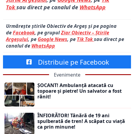
Tok
sau direct pe canalul de
WhatsApp
Urmărește știrile Obiectiv de Argeș și pe pagina
de
Facebook
, pe grupul
Ziar Obiectiv – Știrile
Argeșului
, pe
Google News
, pe
Tik Tok
sau direct pe
canalul de
WhatsApp
Distribuie pe Facebook
Evenimente
ȘOCANT! Ambulanță atacată cu
topoare și pietre! Un salvator a fost
rănit!
ÎNFIORĂTOR! Tânără de 19 ani
spulberată de tren! A scăpat cu viață
ca prin minune!