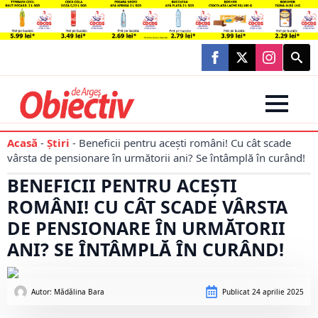
Searc
for:
Acasă
-
Știri
-
Beneficii pentru acești români! Cu cât scade
vârsta de pensionare în următorii ani? Se întâmplă în curând!
BENEFICII PENTRU ACEȘTI
ROMÂNI! CU CÂT SCADE VÂRSTA
DE PENSIONARE ÎN URMĂTORII
ANI? SE ÎNTÂMPLĂ ÎN CURÂND!
Autor: 
Mădălina Bara
Publicat
24 aprilie 2025