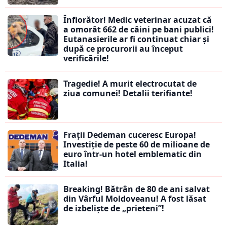
Înfiorător! Medic veterinar acuzat că
a omorât 662 de câini pe bani publici!
Eutanasierile ar fi continuat chiar și
după ce procurorii au început
verificările!
Tragedie! A murit electrocutat de
ziua comunei! Detalii terifiante!
Frații Dedeman cuceresc Europa!
Investiție de peste 60 de milioane de
euro într-un hotel emblematic din
Italia!
Breaking! Bătrân de 80 de ani salvat
din Vârful Moldoveanu! A fost lăsat
de izbeliște de „prieteni”!