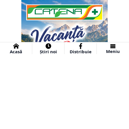
Meniu
Acasă
Știri noi
Distribuie