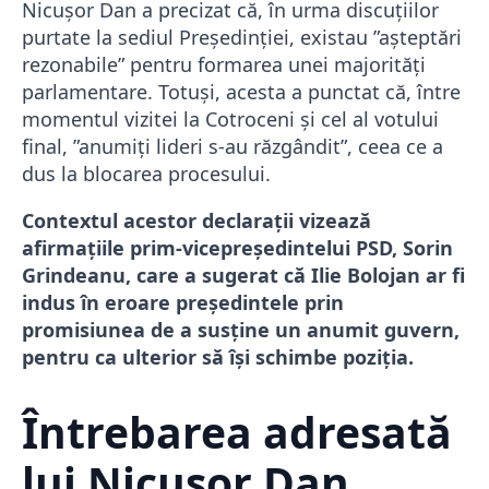
Nicușor Dan a precizat că, în urma discuțiilor
purtate la sediul Președinției, existau ”așteptări
rezonabile” pentru formarea unei majorități
parlamentare. Totuși, acesta a punctat că, între
momentul vizitei la Cotroceni și cel al votului
final, ”anumiți lideri s-au răzgândit”, ceea ce a
dus la blocarea procesului.
Contextul acestor declarații vizează
afirmațiile prim-vicepreședintelui PSD, Sorin
Grindeanu, care a sugerat că Ilie Bolojan ar fi
indus în eroare președintele prin
promisiunea de a susține un anumit guvern,
pentru ca ulterior să își schimbe poziția.
Întrebarea adresată
lui Nicușor Dan