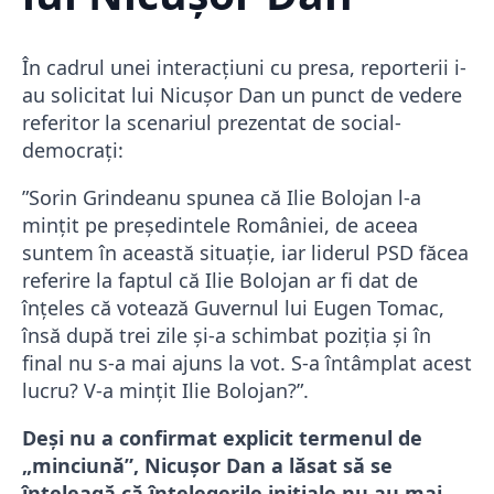
În cadrul unei interacțiuni cu presa, reporterii i-
au solicitat lui Nicușor Dan un punct de vedere
referitor la scenariul prezentat de social-
democrați:
”Sorin Grindeanu spunea că Ilie Bolojan l-a
mințit pe președintele României, de aceea
suntem în această situație, iar liderul PSD făcea
referire la faptul că Ilie Bolojan ar fi dat de
înțeles că votează Guvernul lui Eugen Tomac,
însă după trei zile și-a schimbat poziția și în
final nu s-a mai ajuns la vot. S-a întâmplat acest
lucru? V-a mințit Ilie Bolojan?”.
Deși nu a confirmat explicit termenul de
„minciună”, Nicușor Dan a lăsat să se
înțeleagă că înțelegerile inițiale nu au mai