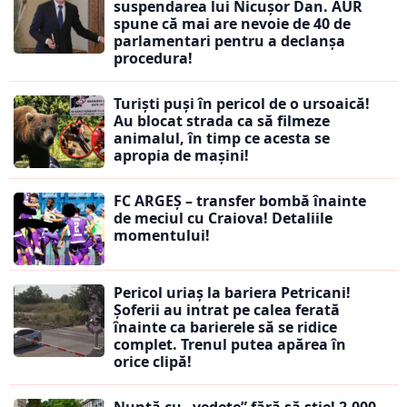
suspendarea lui Nicușor Dan. AUR
spune că mai are nevoie de 40 de
parlamentari pentru a declanșa
procedura!
Turiști puși în pericol de o ursoaică!
Au blocat strada ca să filmeze
animalul, în timp ce acesta se
apropia de mașini!
FC ARGEȘ – transfer bombă înainte
de meciul cu Craiova! Detaliile
momentului!
Pericol uriaș la bariera Petricani!
Șoferii au intrat pe calea ferată
înainte ca barierele să se ridice
complet. Trenul putea apărea în
orice clipă!