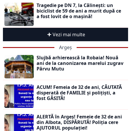
Tragedie pe DN 7, la Călinești: un
biciclist de 59 de ani a murit după ce
a fost lovit de o mașină!
Vezi mai multe
Argeș
Slujbă arhierească la Robaia! Nouă
ani de la canonizarea marelui zugrav
Pârvu Mutu
ACUM! Femeia de 32 de ani, CĂUTATĂ
disperată de FAMILIE și polițiști, a
fost GĂSITĂ!
ALERTĂ în Argeș! Femeie de 32 de ani
din Albota, DISPĂRUTĂ! Poliția cere
AJUTORUL populației!