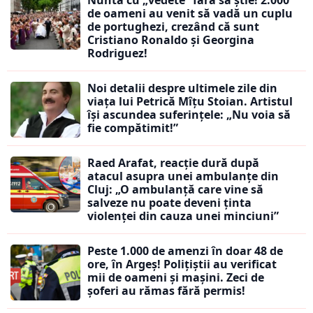
Nuntă cu „vedete” fără să știe! 2.000
de oameni au venit să vadă un cuplu
de portughezi, crezând că sunt
Cristiano Ronaldo și Georgina
Rodriguez!
Noi detalii despre ultimele zile din
viața lui Petrică Mîțu Stoian. Artistul
își ascundea suferințele: „Nu voia să
fie compătimit!”
Raed Arafat, reacție dură după
atacul asupra unei ambulanțe din
Cluj: „O ambulanță care vine să
salveze nu poate deveni ținta
violenței din cauza unei minciuni”
Peste 1.000 de amenzi în doar 48 de
ore, în Argeș! Polițiștii au verificat
mii de oameni și mașini. Zeci de
șoferi au rămas fără permis!