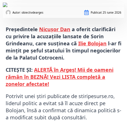
Autor: 
obiectivdearges
Publicat
25 iunie 2026
Președintele
Nicușor Dan
a oferit clarificări
cu privire la acuzațiile lansate de Sorin
Grindeanu, care susținea că
Ilie Bolojan
l-ar fi
mințit pe șeful statului în timpul negocierilor
de la Palatul Cotroceni.
CITEȘTE ȘI:
ALERTĂ în Argeș! Mii de oameni
rămân în BEZNĂ! Vezi LISTA completă a
zonelor afectate!
Potrivit unei știri publicate de stiripesurse.ro,
liderul politic a evitat să îl acuze direct pe
Bolojan, însă a confirmat că dinamica politică s-
a modificat subit după consultări.