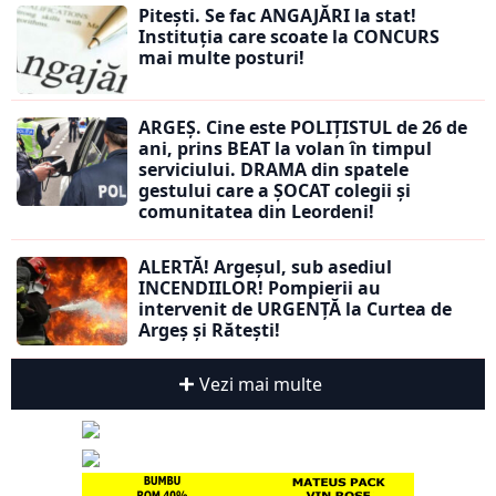
Pitești. Se fac ANGAJĂRI la stat!
Instituția care scoate la CONCURS
mai multe posturi!
ARGEȘ. Cine este POLIȚISTUL de 26 de
ani, prins BEAT la volan în timpul
serviciului. DRAMA din spatele
gestului care a ȘOCAT colegii și
comunitatea din Leordeni!
ALERTĂ! Argeșul, sub asediul
INCENDIILOR! Pompierii au
intervenit de URGENȚĂ la Curtea de
Argeș și Rătești!
Vezi mai multe