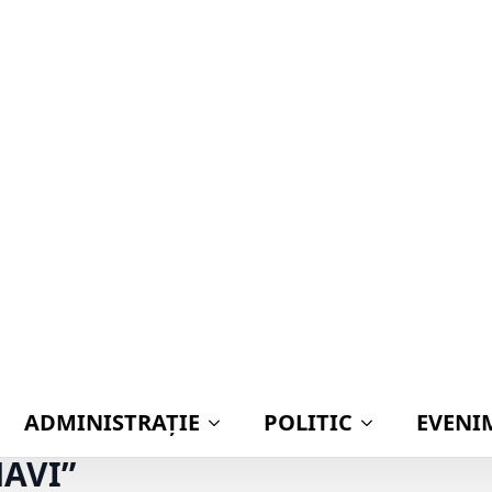
ADMINISTRAŢIE
POLITIC
EVENI
TATĂ disperată de FAMILIE și polițiști, a fos
MPLICAT ÎNTR-UN SCANDAL NA
ASE LA JUDEȚ, BUGET ZERO PE
NAVI”