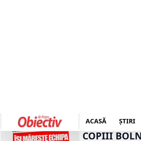
ACASĂ
ȘTIRI
ULTIMĂ
ACUM! Femeia de 32 de ani, CĂU
ORĂ
CJ ARGEŞ I
„LEFURI GR
COPIII BOL