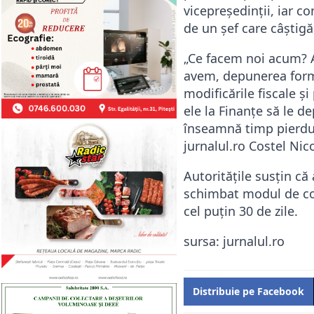
vicepreședinții, iar co
de un șef care câștigă 
„Ce facem noi acum? 
avem, depunerea formu
modificările fiscale 
ele la Finanțe să le 
înseamnă timp pierdut
jurnalul.ro Costel Ni
Autoritățile susțin că
schimbat modul de col
cel puțin 30 de zile.
sursa: jurnalul.ro
Distribuie pe Facebook