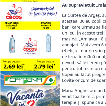
Au supraviețuit „mâ
La Curtea de Argeș, su
acestea, 30 au copii c
bani care urmau să fie 
un leu. În aceste trei
mașină. „Am avut 18 an
angajați. Mai avem 6 c
izbeliște, dar nu știu
de lei ia în mână unul
nevoiți să le cerem pă
pentru toți este un e
Copiii au făcut progre
Lovite oricum de soar
Maria Anghel are un b
venit foarte mic, prim
terapie și spune că a 