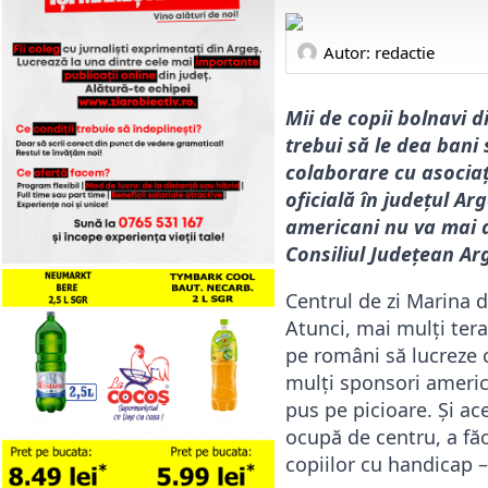
Autor: 
redactie
Mii de copii bolnavi 
trebui să le dea bani
colaborare cu asociați
oficială în județul Ar
americani nu va mai av
Consiliul Județean Arg
Centrul de zi Marina d
Atunci, mai mulți tera
pe români să lucreze 
mulți sponsori america
pus pe picioare. Și a
ocupă de centru, a făc
copiilor cu handicap –