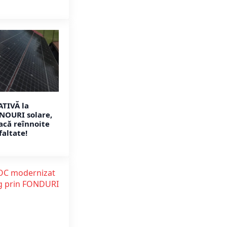
TIVĂ la
ANOURI solare,
oacă reînnoite
faltate!