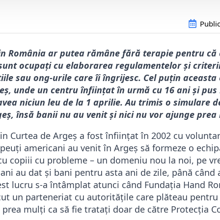
Publi
din România ar putea rămâne fără terapie pentru că 
 sunt ocupați cu elaborarea regulamentelor și criteri
ile sau ong-urile care îi îngrijesc. Cel puțin aceasta 
geș, unde un centru înființat în urmă cu 16 ani și pus
ea niciun leu de la 1 aprilie. Au trimis o simulare d
eș, însă banii nu au venit și nici nu vor ajunge prea
in Curtea de Argeș a fost înființat în 2002 cu volunta
peuți americani au venit în Argeș să formeze o echipă 
cu copiii cu probleme – un domeniu nou la noi, pe v
ni au dat și bani pentru asta ani de zile, până când 
cest lucru s-a întâmplat atunci când Fundația Hand Ro
ut un parteneriat cu autoritățile care plăteau pentru 
 prea mulți ca să fie tratați doar de către Protecția Co