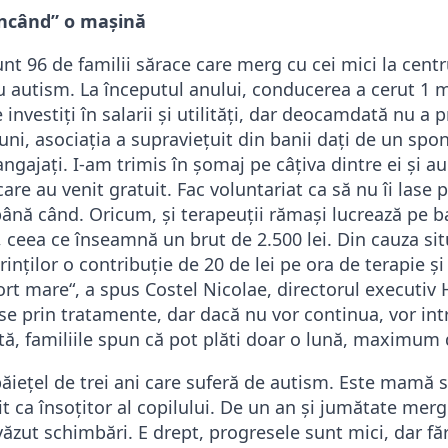
ncând” o mașină
nt 96 de familii sărace care merg cu cei mici la centr
u autism. La începutul anului, conducerea a cerut 1 mi
investiți în salarii și utilități, dar deocamdată nu a 
 luni, asociația a supraviețuit din banii dați de un sp
gajați. I-am trimis în șomaj pe câțiva dintre ei și a
are au venit gratuit. Fac voluntariat ca să nu îi lase 
 până când. Oricum, și terapeuții rămași lucrează pe b
, ceea ce înseamnă un brut de 2.500 lei. Din cauza sit
rinților o contribuție de 20 de lei pe ora de terapie ș
fort mare“, a spus Costel Nicolae, directorul executi
se prin tratamente, dar dacă nu vor continua, vor intr
tă, familiile spun că pot plăti doar o lună, maximum
ăiețel de trei ani care suferă de autism. Este mamă s
it ca însoțitor al copilului. De un an și jumătate merg
văzut schimbări. E drept, progresele sunt mici, dar fă