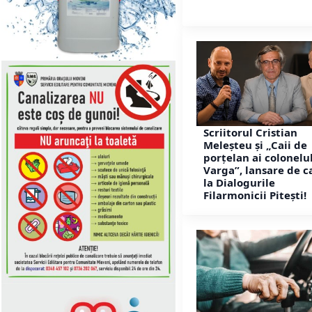
Scriitorul Cristian
Meleșteu și „Caii de
porțelan ai colonelu
Varga”, lansare de c
la Dialogurile
Filarmonicii Pitești!