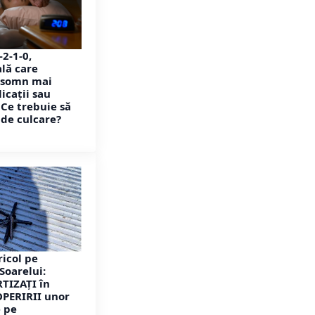
2-1-0,
lă care
 somn mai
icații sau
 Ce trebuie să
 de culcare?
ricol pe
Soarelui:
RTIZAȚI în
PERIRII unor
 pe