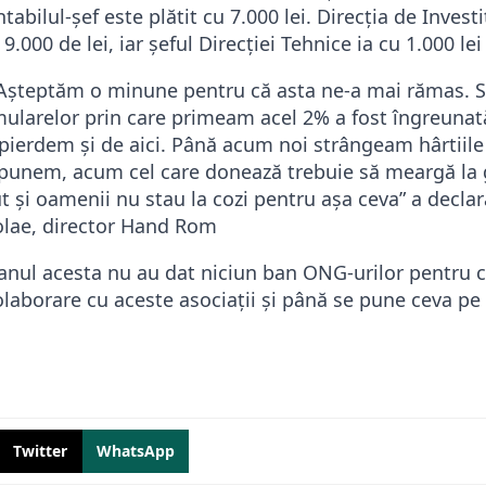
ntabilul-șef este plătit cu 7.000 lei. Direcția de Invest
9.000 de lei, iar șeful Direcției Tehnice ia cu 1.000 le
Așteptăm o minune pentru că asta ne-a mai rămas. 
larelor prin care primeam acel 2% a fost îngreunat
și pierdem și de aici. Până acum noi strângeam hârtii
depunem, acum cel care donează trebuie să meargă la g
 și oamenii nu stau la cozi pentru așa ceva” a declar
colae, director Hand Rom
 anul acesta nu au dat niciun ban ONG-urilor pentru c
aborare cu aceste asociații și până se pune ceva pe 
Twitter
WhatsApp