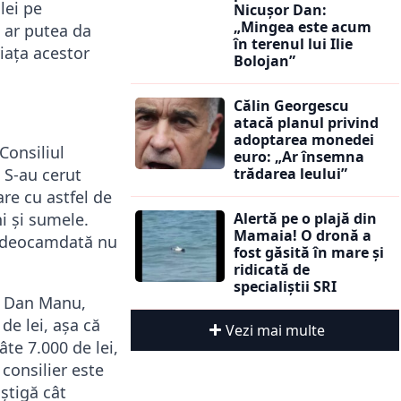
lei pe
Nicușor Dan:
„Mingea este acum
e ar putea da
în terenul lui Ilie
iața acestor
Bolojan”
Călin Georgescu
atacă planul privind
adoptarea monedei
Consiliul
euro: „Ar însemna
. S-au cerut
trădarea leului”
re cu astfel de
ni și sumele.
Alertă pe o plajă din
Mamaia! O dronă a
u: deocamdată nu
fost găsită în mare și
ridicată de
specialiștii SRI
i. Dan Manu,
de lei, așa că
Vezi mai multe
âte 7.000 de lei,
 consilier este
știgă cât