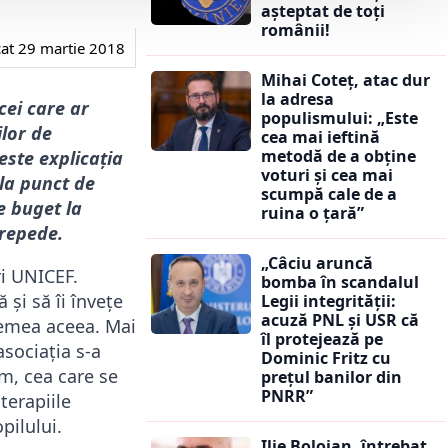
așteptat de toți
românii!
cat
29 martie 2018
Mihai Coteț, atac dur
la adresa
cei care ar
populismului: „Este
ilor de
cea mai ieftină
metodă de a obține
este explicația
voturi și cea mai
 la punct de
scumpă cale de a
e buget la
ruina o țară”
 repede.
„Câciu aruncă
ri UNICEF.
bomba în scandalul
și să îi învețe
Legii integrității:
acuză PNL și USR că
remea aceea. Mai
îl protejează pe
asociația s-a
Dominic Fritz cu
m, cea care se
prețul banilor din
PNRR”
terapiile
pilului.
Ilie Bolojan, întrebat