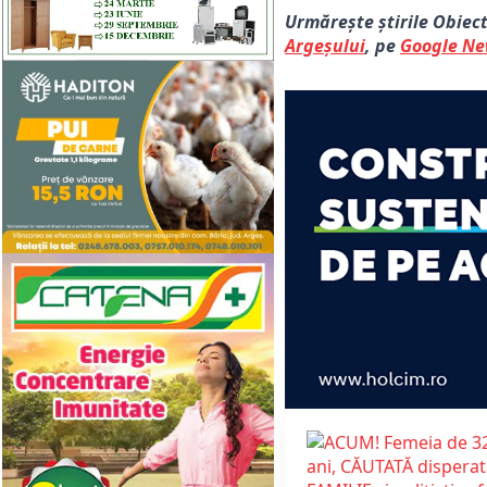
Urmărește știrile Obiec
Argeșului
, pe
Google N