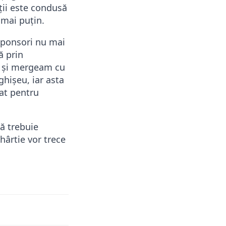
iții este condusă
i mai puțin.
Sponsori nu mai
ă prin
le și mergeam cu
hișeu, iar asta
at pentru
ă trebuie
hârtie vor trece