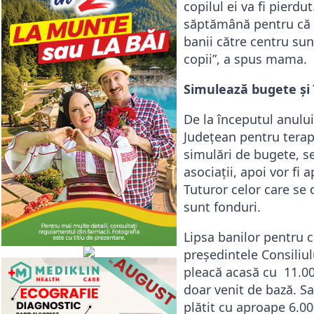
copilul ei va fi pierd
săptămână pentru că m
banii către centru su
copii”, a spus mama.
Simulează bugete și 
De la începutul anului
Județean pentru terapi
simulări de bugete, se
asociații, apoi vor fi 
Tuturor celor care se
sunt fonduri.
Lipsa banilor pentru c
președintele Consiliul
pleacă acasă cu 11.000 
doar venit de bază. Sa
plătit cu aproape 6.00