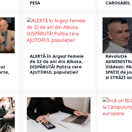
PESA
CAROSABIL
ALERTĂ în Argeș! Femeie
Revoluție
de 32 de ani din Albota,
ADMINISTRA
lui
DISPĂRUTĂ! Poliția cere
Vlădești: P
arte,
AJUTORUL populației!
SPAȚII de j
și STRĂZI as