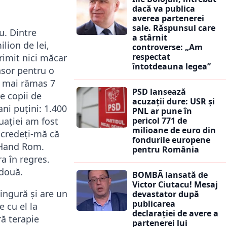
dacă va publica
averea partenerei
sale. Răspunsul care
u. Dintre
a stârnit
lion de lei,
controverse: „Am
respectat
primit nici măcar
întotdeauna legea”
onsor pentru o
u mai rămas 7
PSD lansează
pe copii de
acuzații dure: USR și
ani puțini: 1.400
PNL ar pune în
uației am fost
pericol 771 de
milioane de euro din
i credeți-mă că
fondurile europene
v Hand Rom.
pentru România
a în regres.
 două.
BOMBĂ lansată de
Victor Ciutacu! Mesaj
ingură și are un
devastator după
publicarea
e cu el la
declarației de avere a
ră terapie
partenerei lui