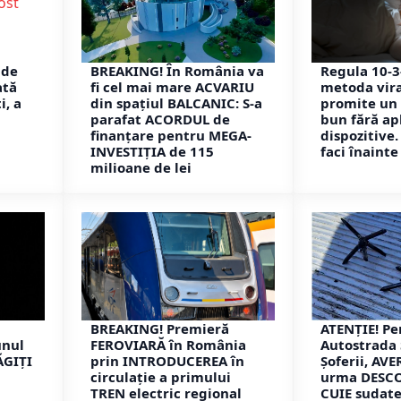
 de
BREAKING! În România va
Regula 10-3-
ată
fi cel mai mare ACVARIU
metoda vira
i, a
din spațiul BALCANIC: S-a
promite un
parafat ACORDUL de
bun fără apl
finanțare pentru MEGA-
dispozitive.
INVESTIȚIA de 115
faci înainte
milioane de lei
BREAKING! Premieră
ATENȚIE! Pe
unul
FEROVIARĂ în România
Autostrada 
ĂGIȚI
prin INTRODUCEREA în
Șoferii, AVE
circulație a primului
urma DESCO
TREN electric regional
CUIE sudate