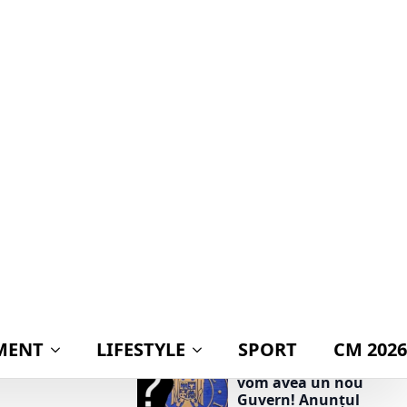
MENT
LIFESTYLE
SPORT
CM 2026
t GĂSITĂ!
ŢIONAL!
Știri politică
NTRU
BREAKING! Când
vom avea un nou
Guvern! Anunțul