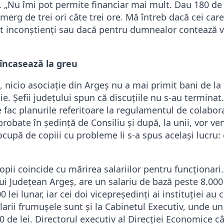
ut. „Nu îmi pot permite financiar mai mult. Dau 180 de 
erg de trei ori câte trei ore. Mă întreb dacă cei car
nt inconștienți sau dacă pentru dumnealor contează v
încasează la greu
, nicio asociație din Argeș nu a mai primit bani de la 
e. Șefii județului spun că discuțiile nu s-au terminat
 fac planurile referitoare la regulamentul de colabora
aprobate în ședință de Consiliu și după, la unii, vor ve
 ocupă de copiii cu probleme li s-a spus același lucr
opii coincide cu mărirea salariilor pentru funcționar
ui Județean Argeș, are un salariu de bază peste 8.000 
lei lunar, iar cei doi vicepreședinți ai instituției au c
larii frumușele sunt și la Cabinetul Executiv, unde un
0 de lei. Directorul executiv al Direcției Economice câ