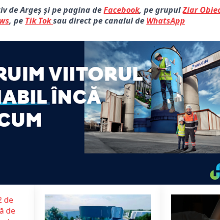
tiv de Argeș și pe pagina de
Facebook
, pe grupul
Ziar Obiec
ews
, pe
Tik Tok
sau direct pe canalul de
WhatsApp